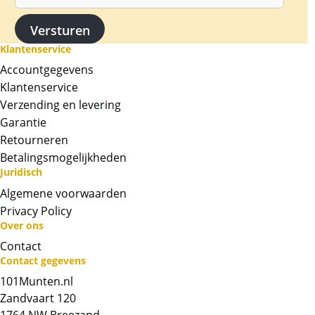
Kruisvaarder Leopold V 2019
De eerste uit een serie van 3 munten ter
Klantenservice
gelegenheid van de 825ste verjaardag van de
Accountgegevens
Oostenrijkse mint, deze munt is opgedragen
Klantenservice
aan een hoofdfiguur in de Oostenrijkse
Verzending en levering
geschiedenis graaf Leopold de V.
Garantie
Deze kruisvaarder nam koning Richard “the
Retourneren
Lionhart” gevangen en wist bij de toen Engelse
Betalingsmogelijkheden
regering een zeer hoog losgeld bedrag in
Juridisch
zilver voor hem te krijgen, met dit zilver is de
Algemene voorwaarden
hedendaagse Oostenrijkse opgericht.
Privacy Policy
Over ons
Contact
Contact gegevens
Chat met ons
101Munten.nl
Zandvaart 120
Whatsapp ons!