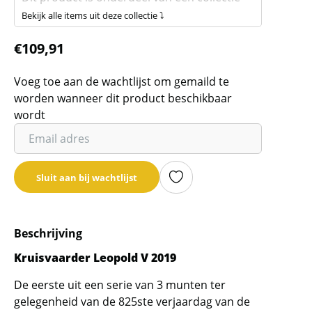
Bekijk alle items uit deze collectie ⤵
€
109,91
Voeg toe aan de wachtlijst om gemaild te
worden wanneer dit product beschikbaar
wordt
Vul
je
email
Sluit aan bij wachtlijst
adres
in
om
Beschrijving
de
wachtlijst
Kruisvaarder Leopold V 2019
voor
De eerste uit een serie van 3 munten ter
dit
gelegenheid van de 825ste verjaardag van de
product