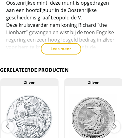
Oostenrijkse mint, deze munt is opgedragen
toe
aan een hoofdfiguur in de Oostenrijkse
te
geschiedenis graaf Leopold de V.
voegen
Deze kruisvaarder nam koning Richard “the
Lionhart” gevangen en wist bij de toen Engelse
regering een zeer hoog losgeld bedrag in zilver
voor hem te krijgen, met dit zilver is de
Lees meer
hedendaagse Oostenrijkse opgericht.
GERELATEERDE PRODUCTEN
Kwaliteit
Zilver
Zilver
De munten worden uit voorraad geleverd, en
komen daarmee niet rechtstreeks van de
producent af. Echter zijn de munten veelal de
muntkoker of -capsule niet uit geweest. De
munten kunnen soms krassen, aanslag en/of
melkvlekken bevatten.