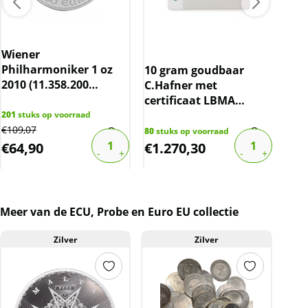
Wiener
Ned
Philharmoniker 1 oz
Gul
10 gram goudbaar
2010 (11.358.200
(19
C.Hafner met
oplage) (maar 17.5%
10%
certificaat LBMA
boven spot)
gecertificeerd
201
stuks op voorraad
1288
€
109,07
€
17,
80
stuks op voorraad
€
64,90
€
1.270,30
€
1
Meer van de ECU, Probe en Euro EU collectie
Zilver
Zilver