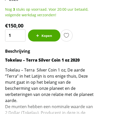
Nog
3
stuks op voorraad. Voor 20:00 uur betaald,
volgende werkdag verzonden!
€
150,00
Tokelau
Kopen
-
Terra
Beschrijving
Silver
Coin
Tokelau – Terra Silver Coin 1 oz 2020
1
Tokelau – Terra Silver Coin 1 oz, De aarde
oz
“Terra” in het Latijn is ons enige thuis, Deze
2020
munt gaat in op het belang van de
aantal
bescherming van onze planeet en de
verbeteringen van onze relatie met de planeet
aarde.
De munten hebben een nominale waarde van
2 Dollar (Tokelau). Producent in deze is de