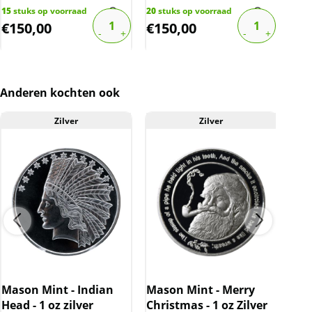
over de marge die wij behalen op dit product.
15
stuks op voorraad
20
stuks op voorraad
1
stu
De btw mag hierdoor door ons niet op de
€
150,00
€
150,00
€
1
factuur vermeld worden. De prijs op de
website is inclusief btw.
Anderen kochten ook
Zilver
Zilver
Mason Mint - Indian
Mason Mint - Merry
Kam
Head - 1 oz zilver
Christmas - 1 oz Zilver
Dra