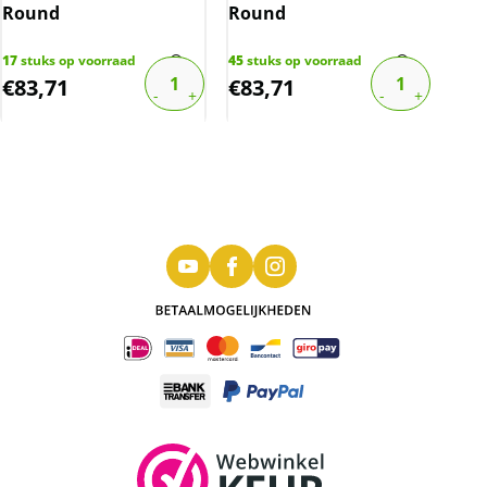
Round
Round
(25
17
stuks op voorraad
45
stuks op voorraad
2
stu
€
83,71
€
83,71
€
1