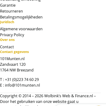
Garantie
Retourneren
Betalingsmogelijkheden
Juridisch
Algemene voorwaarden
Privacy Policy
Over ons
Neem contact op met op!
Contact
Contact gegevens
Chat met ons
101Munten.nl
Zandvaart 120
Whatsapp ons!
1764 NW Breezand
T :
+31 (0)223 74 60 29
Bel ons
E :
info@101munten.nl
Contactformulier
Copyright © 2014 – 2026 Wolbink’s Web & Finance.nl –
Door het gebruiken van onze website gaat u