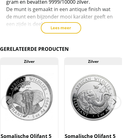
gram en bevatten 9999/10000 zilver.
De munt is gemaakt in een antique finish wat
de munt een bijzonder mooi karakter geeft en
een zijde is deels gekleurd.
Lees meer
Levering
De munten worden in een plastic capsule met
GERELATEERDE PRODUCTEN
luxe verpakking geleverd.
Zilver
Zilver
Kwaliteit
De munten worden uit voorraad geleverd, en
komen daarmee niet rechtstreeks van de
producent af. De munten kunnen soms
krassen, aanslag en/of melkvlekken bevatten.
BTW
Deze zilveren munt wordt verkocht onder de
margeregeling.
Somalische Olifant 5
Somalische Olifant 5
Som