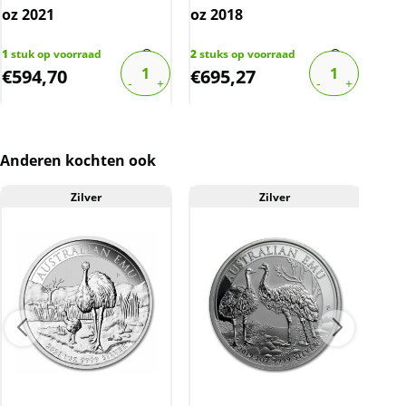
oz 2021
oz 2018
oz 
1
stuk op voorraad
2
stuks op voorraad
3
stu
€
594,70
€
695,27
€
6
Anderen kochten ook
Zilver
Zilver