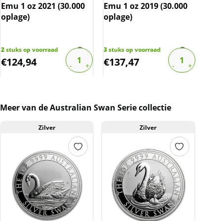
Emu 1 oz 2021 (30.000
Emu 1 oz 2019 (30.000
Wie
oplage)
oplage)
Phi
Mon
GES
bov
2
stuks op voorraad
3
stuks op voorraad
3
stu
€
124,94
€
137,47
€
3
Meer van de Australian Swan Serie collectie
Zilver
Zilver