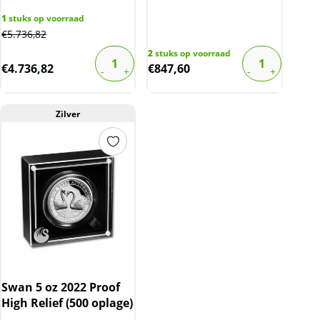
1
stuks op voorraad
€
5.736,82
2
stuks op voorraad
€
4.736,82
€
847,60
Zilver
Swan 5 oz 2022 Proof
High Relief (500 oplage)