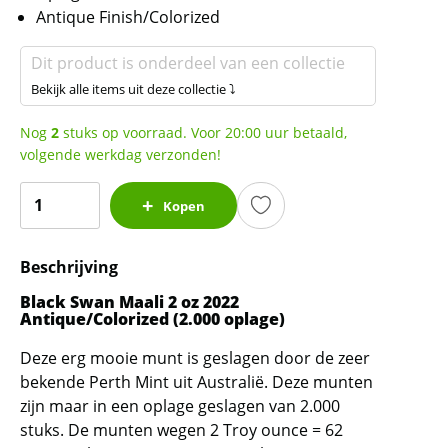
Antique Finish/Colorized
Dit product is onderdeel van een collectie
Bekijk alle items uit deze collectie ⤵
Nog
2
stuks op voorraad. Voor 20:00 uur betaald,
volgende werkdag verzonden!
Black
Kopen
Swan
Maali
Beschrijving
2
oz
Black Swan Maali 2 oz 2022
2022
Antique/Colorized (2.000 oplage)
Antique/Colorized
Deze erg mooie munt is geslagen door de zeer
(2.000
bekende Perth Mint uit Australië. Deze munten
oplage)
zijn maar in een oplage geslagen van 2.000
aantal
stuks. De munten wegen 2 Troy ounce = 62