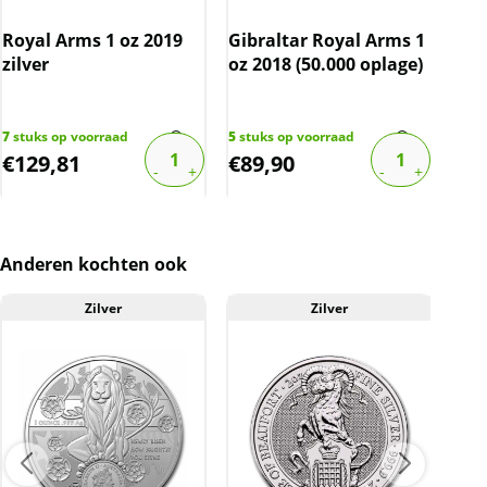
website is inclusief btw.
Royal Arms 1 oz 2019
Gibraltar Royal Arms 1
Bri
zilver
oz 2018 (50.000 oplage)
7
stuks op voorraad
5
stuks op voorraad
101
s
€
129,81
€
89,90
€
9
Anderen kochten ook
Zilver
Zilver
A