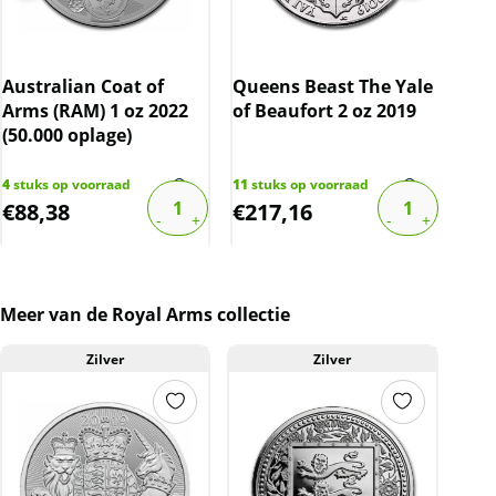
Ned
Gul
Australian Coat of
Queens Beast The Yale
(19
Arms (RAM) 1 oz 2022
of Beaufort 2 oz 2019
10%
(50.000 oplage)
1287
€
17,
4
stuks op voorraad
11
stuks op voorraad
€
88,38
€
217,16
€
1
Meer van de Royal Arms collectie
Zilver
Zilver