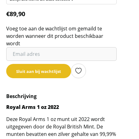
€
89,90
Voeg toe aan de wachtlijst om gemaild te
worden wanneer dit product beschikbaar
wordt
Vul
je
email
Sluit aan bij wachtlijst
adres
in
om
Beschrijving
de
wachtlijst
Royal Arms 1 oz 2022
voor
Deze Royal Arms 1 oz munt uit 2022 wordt
dit
uitgegeven door de Royal British Mint. De
product
munten bevatten een zilver gehalte van 99,99%
toe