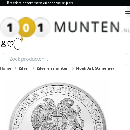
9.8 als review cijfer!
9.8
1
2
3
4
5
Zoeken
naar:
Home
Zilver
Zilveren munten
Noah Ark (Armenie)