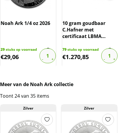
Ned
Gul
Noah Ark 1/4 oz 2026
10 gram goudbaar
(19
C.Hafner met
10%
certificaat LBMA
gecertificeerd
1288
€
17,
29
stuks op voorraad
79
stuks op voorraad
€
29,06
€
1.270,85
€
1
Meer van de Noah Ark collectie
Toont 24 van 35 items
Zilver
Zilver