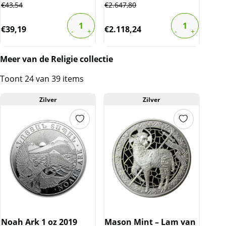
€
43,54
€
2.647,80
€
39,19
€
2.118,24
Meer van de Religie collectie
Toont 24 van 39 items
Zilver
Zilver
Noah Ark 1 oz 2019
Mason Mint – Lam van