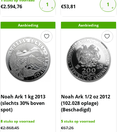
1
stuks op voorraad
€
2.594,76
€
53,81
Aanbieding
Aanbieding
Noah Ark 1 kg 2013
Noah Ark 1/2 oz 2012
(slechts 30% boven
(102.028 oplage)
spot)
(Beschadigd)
8
stuks op voorraad
5
stuks op voorraad
€
2.868,45
€
67,26