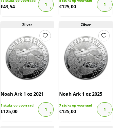
17
stuks op voorraad
8
stuks op voorraad
€
43,54
€
125,00
Zilver
Zilver
Noah Ark 1 oz 2021
Noah Ark 1 oz 2025
1
stuks op voorraad
7
stuks op voorraad
€
125,00
€
125,00