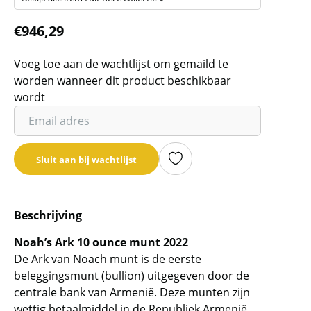
€
946,29
Voeg toe aan de wachtlijst om gemaild te
worden wanneer dit product beschikbaar
wordt
Vul
je
email
Sluit aan bij wachtlijst
adres
in
om
Beschrijving
de
wachtlijst
Noah’s Ark 10 ounce munt 2022
voor
De Ark van Noach munt is de eerste
dit
beleggingsmunt (bullion) uitgegeven door de
product
centrale bank van Armenië. Deze munten zijn
toe
wettig betaalmiddel in de Republiek Armenië