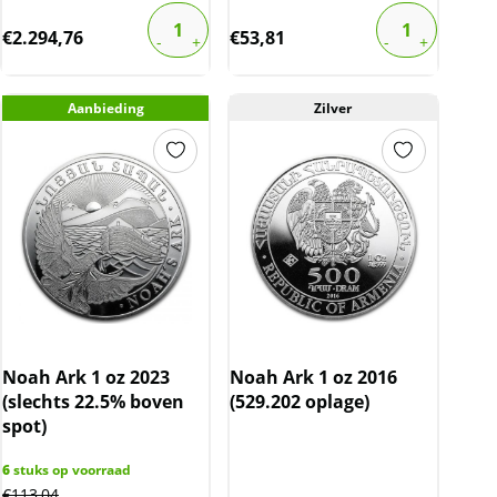
€
2.294,76
€
53,81
Aanbieding
Zilver
Noah Ark 1 oz 2023
Noah Ark 1 oz 2016
(slechts 22.5% boven
(529.202 oplage)
spot)
6
stuks op voorraad
€
113,04