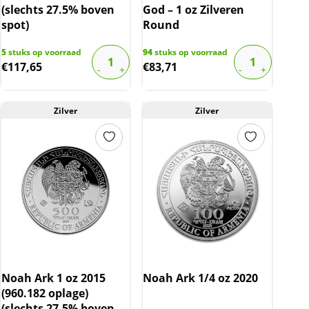
(slechts 27.5% boven
God – 1 oz Zilveren
spot)
Round
5
stuks op voorraad
94
stuks op voorraad
€
117,65
€
83,71
Zilver
Zilver
Noah Ark 1 oz 2015
Noah Ark 1/4 oz 2020
(960.182 oplage)
(slechts 27.5% boven