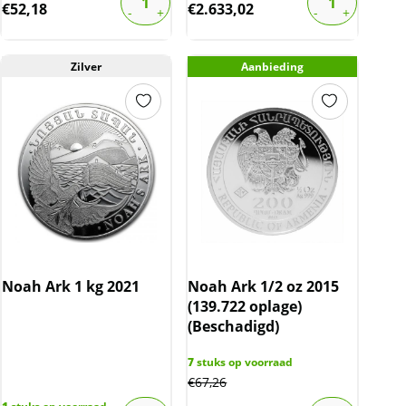
€
52,18
€
2.633,02
Zilver
Aanbieding
Noah Ark 1 kg 2021
Noah Ark 1/2 oz 2015
(139.722 oplage)
(Beschadigd)
7
stuks op voorraad
€
67,26