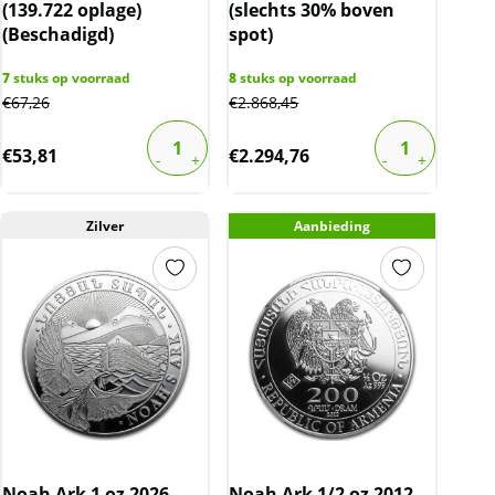
(139.722 oplage)
(slechts 30% boven
(Beschadigd)
spot)
7
stuks op voorraad
8
stuks op voorraad
€
67,26
€
2.868,45
€
53,81
€
2.294,76
Zilver
Aanbieding
Noah Ark 1 oz 2026
Noah Ark 1/2 oz 2012