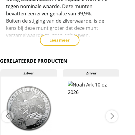
te
tegen nominale waarde. Deze munten
voegen
bevatten een zilver gehalte van 99,9%.
Buiten de stijging van de zilverwaarde, is de
kans bij deze munt groter dat deze munt
verzamelwaarde zal gaan opbouwen.
Lees meer
Verhaal van de munt
De geschiedenis van Noach is één van de
GERELATEERDE PRODUCTEN
bekendste verhalen uit de Bijbel. Volgens het
verhaal beval God Noach een ark te bouwen
Zilver
Zilver
die geschikt was voor zijn grote gezin en voor
ongeveer 50.000 diersoorten en ongeveer een
miljoen insektensoorten.
Levering
De munt wordt geleverd in een plastic
muntcapsule.
Kwaliteit