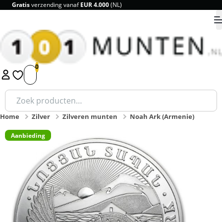
Breedste assortiment en scherpe prijzen
9.8
1
2
3
4
5
Zoeken
naar:
Home
Zilver
Zilveren munten
Noah Ark (Armenie)
Aanbieding