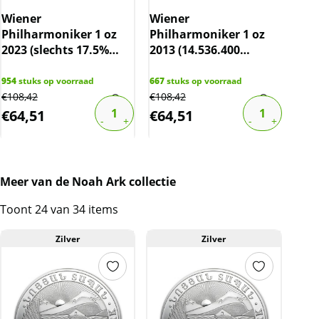
komen daarmee niet rechtstreeks van de
Wiener
Wiener
Kan
producent af. Echter zijn de munten veelal de
Philharmoniker 1 oz
Philharmoniker 1 oz
(sl
muntkoker of -capsule niet uit geweest. De
2023 (slechts 17.5%
2013 (14.536.400
spo
munten kunnen soms krassen, aanslag en/of
boven spot)
oplage) (maar 17.5%
melkvlekken bevatten.
boven spot)
954
stuks op voorraad
667
stuks op voorraad
180
s
€
108,42
€
108,42
€
108
BTW
€
64,51
€
64,51
€
6
Dit product wordt onder de margeregel
verhandeld. Dit houdt in dat wij btw afdragen
over de marge die wij behalen op dit product.
De btw mag hierdoor door ons niet op de
Meer van de Noah Ark collectie
factuur vermeld worden. De prijs op de
website is inclusief btw
Toont 24 van 34 items
Zilver
Zilver