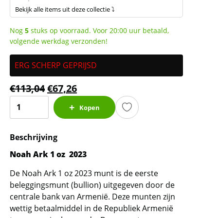
Bekijk alle items uit deze collectie ⤵
Nog
5
stuks op voorraad. Voor 20:00 uur betaald,
volgende werkdag verzonden!
ERG SCHERP GEPRIJSD
€
113,04
€
67,26
Noah
Kopen
Ark
1
Beschrijving
oz
2023
Noah Ark 1 oz 2023
(slechts
De Noah Ark 1 oz 2023 munt is de eerste
22.5%
beleggingsmunt (bullion) uitgegeven door de
boven
centrale bank van Armenië. Deze munten zijn
spot)
wettig betaalmiddel in de Republiek Armenië
aantal