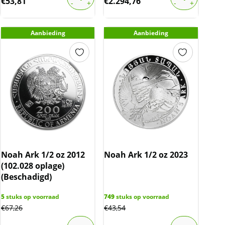
€
53,81
€
2.294,76
Aanbieding
Aanbieding
Noah Ark 1/2 oz 2012
Noah Ark 1/2 oz 2023
(102.028 oplage)
(Beschadigd)
5
stuks op voorraad
749
stuks op voorraad
€
67,26
€
43,54