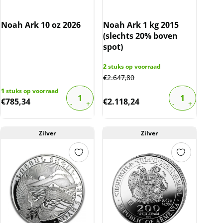
Noah Ark 10 oz 2026
Noah Ark 1 kg 2015
(slechts 20% boven
spot)
2
stuks op voorraad
€
2.647,80
1
stuks op voorraad
€
785,34
€
2.118,24
Zilver
Zilver