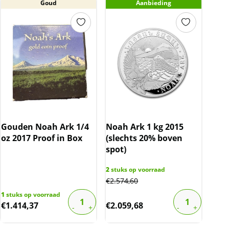
Goud
Aanbieding
Gouden Noah Ark 1/4
Noah Ark 1 kg 2015
oz 2017 Proof in Box
(slechts 20% boven
spot)
2
stuks op voorraad
€
2.574,60
1
stuks op voorraad
€
1.414,37
€
2.059,68