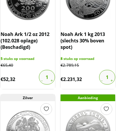
Noah Ark 1/2 oz 2012
Noah Ark 1 kg 2013
(102.028 oplage)
(slechts 30% boven
(Beschadigd)
spot)
5
stuks op voorraad
8
stuks op voorraad
€
65,40
€
2.789,15
€
52,32
€
2.231,32
Zilver
Aanbieding