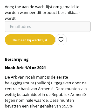
Voeg toe aan de wachtlijst om gemaild te
worden wanneer dit product beschikbaar
wordt
Vul
je
email
Sluit aan bij wachtlijst
adres
in
om
Beschrijving
de
wachtlijst
Noah Ark 1/4 oz 2021
voor
De Ark van Noah munt is de eerste
dit
beleggingsmunt (bullion) uitgegeven door de
product
centrale bank van Armenië. Deze munten zijn
toe
wettig betaalmiddel in de Republiek Armenië
te
tegen nominale waarde. Deze munten
voegen
bevatten een zilver gehalte van 99,9%.