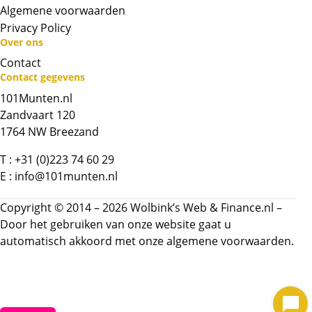
Algemene voorwaarden
Privacy Policy
Over ons
Contact
Contact gegevens
101Munten.nl
Neem contact op met op!
Zandvaart 120
1764 NW Breezand
Chat met ons
T :
+31 (0)223 74 60 29
Whatsapp ons!
E :
info@101munten.nl
Copyright © 2014 – 2026 Wolbink’s Web & Finance.nl –
Bel ons
Door het gebruiken van onze website gaat u
automatisch akkoord met onze
algemene voorwaarden.
Contactformulier
Naam
*