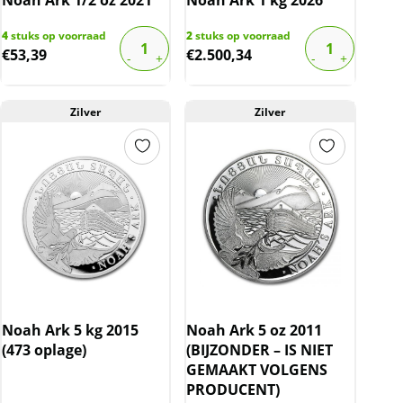
4
stuks op voorraad
2
stuks op voorraad
€
53,39
€
2.500,34
Zilver
Zilver
Noah Ark 5 kg 2015
Noah Ark 5 oz 2011
(473 oplage)
(BIJZONDER – IS NIET
GEMAAKT VOLGENS
PRODUCENT)