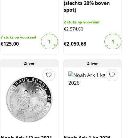
(slechts 20% boven
spot)
2
stuks op voorraad
€
2.574,60
7
stuks op voorraad
€
125,00
€
2.059,68
Zilver
Zilver
Noah Ark 1/2 oz 2021
Noah Ark 1 kg 2026