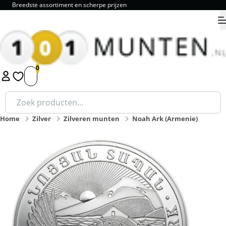
9.8 als review cijfer!
9.8
1
2
3
4
5
Zoeken
naar:
Home
Zilver
Zilveren munten
Noah Ark (Armenie)