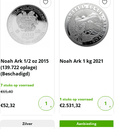
Noah Ark 1/2 oz 2015
Noah Ark 1 kg 2021
(139.722 oplage)
(Beschadigd)
7
stuks op voorraad
€
65,40
1
stuks op voorraad
€
52,32
€
2.531,32
Zilver
Aanbieding