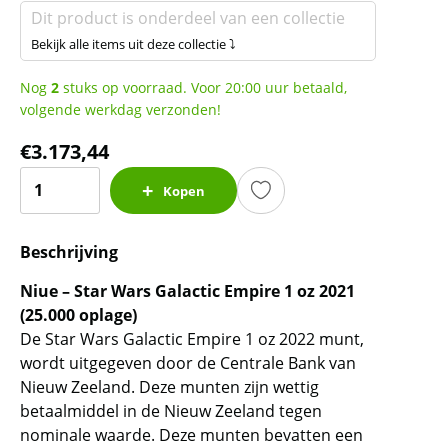
Dit product is onderdeel van een collectie
Bekijk alle items uit deze collectie ⤵
Nog
2
stuks op voorraad. Voor 20:00 uur betaald,
volgende werkdag verzonden!
€
3.173,44
Niue
Kopen
-
Star
Beschrijving
Wars
Galactic
Niue – Star Wars Galactic Empire 1 oz 2021
Empire
(25.000 oplage)
1
De Star Wars Galactic Empire 1 oz 2022 munt,
oz
wordt uitgegeven door de Centrale Bank van
2021
Nieuw Zeeland. Deze munten zijn wettig
(25.000
betaalmiddel in de Nieuw Zeeland tegen
oplage)
nominale waarde. Deze munten bevatten een