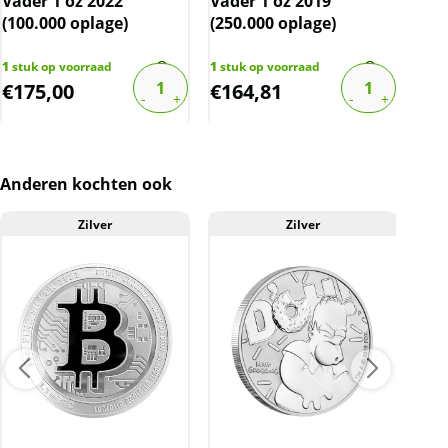
Vader 1 oz 2022
Vader 1 oz 2019
Vad
website is inclusief btw.
(100.000 oplage)
(250.000 oplage)
(25
1
stuk op voorraad
1
stuk op voorraad
1
stu
€
175,00
€
164,81
€
1
Anderen kochten ook
Zilver
Zilver