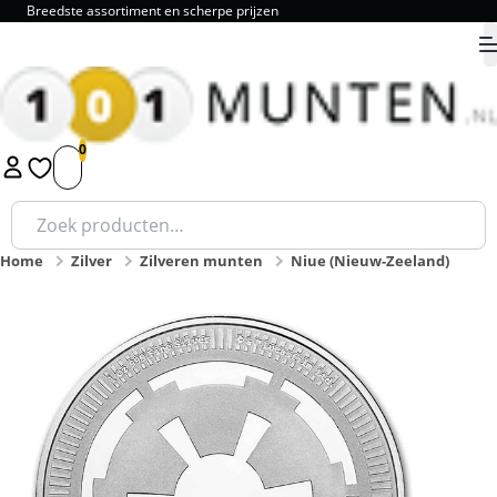
Breedste assortiment en scherpe prijzen
9.8
1
2
3
4
5
Zoeken
naar:
Home
Zilver
Zilveren munten
Niue (Nieuw-Zeeland)