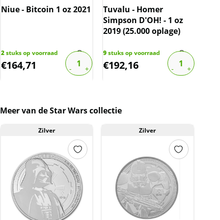
Niue - Bitcoin 1 oz 2021
Tuvalu - Homer
Kru
Simpson D'OH! - 1 oz
2019 (25.000 oplage)
2
stuks op voorraad
9
stuks op voorraad
107
s
€
164,71
€
192,16
€
7
Meer van de Star Wars collectie
Zilver
Zilver