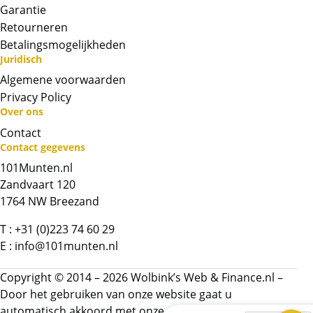
Garantie
Retourneren
Betalingsmogelijkheden
Juridisch
Algemene voorwaarden
Privacy Policy
Over ons
Neem contact op met op!
Contact
Contact gegevens
Chat met ons
101Munten.nl
Zandvaart 120
Whatsapp ons!
1764 NW Breezand
T :
+31 (0)223 74 60 29
Bel ons
E :
info@101munten.nl
Contactformulier
Copyright © 2014 – 2026 Wolbink’s Web & Finance.nl –
Door het gebruiken van onze website gaat u
automatisch akkoord met onze
algemene voorwaarden.