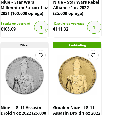
Niue – Star Wars
Niue – Star Wars Rebel
Millennium Falcon 1 oz
Alliance 1 oz 2022
2021 (100.000 oplage)
(25.000 oplage)
3
stuks op voorraad
12
stuks op voorraad
€
108,09
€
111,32
Zilver
Aanbieding
Niue – IG-11 Assasin
Gouden Niue – IG-11
Droid 1 oz 2022 (25.000
Assasin Droid 1 oz 2022