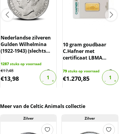
Dit product wordt onder de margeregel
verhandeld. Dit houdt in dat wij btw afdragen
over de marge die wij behalen op dit product.
De btw mag hierdoor door ons niet op de
factuur vermeld worden. De prijs op de
website is inclusief btw.
Nederlandse zilveren
Noa
Gulden Wilhelmina
(sl
10 gram goudbaar
(1922-1943) (slechts
spo
C.Hafner met
10% boven spot)
certificaat LBMA
gecertificeerd
1287
stuks op voorraad
5
stu
€
17,48
€
113
79
stuks op voorraad
€
13,98
€
1.270,85
€
6
Meer van de Celtic Animals collectie
Zilver
Zilver