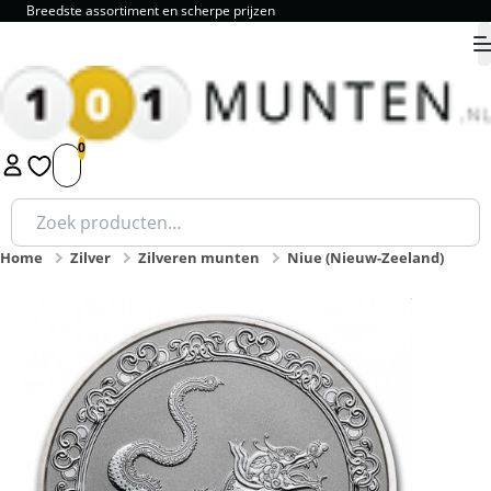
Breedste assortiment en scherpe prijzen
9.8
1
2
3
4
5
Zoeken
naar:
Home
Zilver
Zilveren munten
Niue (Nieuw-Zeeland)