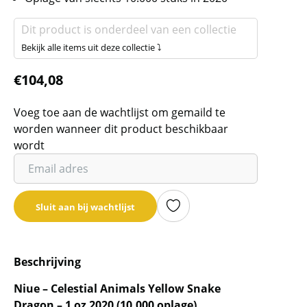
Dit product is onderdeel van een collectie
Bekijk alle items uit deze collectie ⤵
€
104,08
Voeg toe aan de wachtlijst om gemaild te
worden wanneer dit product beschikbaar
wordt
Vul
je
email
Sluit aan bij wachtlijst
adres
in
om
Beschrijving
de
wachtlijst
Niue – Celestial Animals Yellow Snake
voor
Dragon – 1 oz 2020 (10.000 oplage)