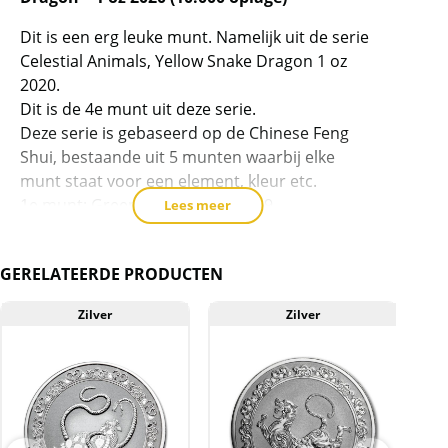
dit
product
Dit is een erg leuke munt. Namelijk uit de serie
Celestial Animals, Yellow Snake Dragon 1 oz
toe
2020.
te
Dit is de 4e munt uit deze serie.
voegen
Deze serie is gebaseerd op de Chinese Feng
Shui, bestaande uit 5 munten waarbij elke
munt staat voor een element, kleur etc.
1e munt: Green Dragon 1 oz 2019
Lees meer
2e munt: White Tiger 1 oz 2019
3e munt: Red Phoenix 1 oz 2020
GERELATEERDE PRODUCTEN
4e munt: Yellow Snake 1 oz 2020
5e munt: Black Turtle 1 oz 2021
Zilver
Zilver
In dit geval staat de Yellow Snake Dragon voor
het element Aarde en de kleur geel, vandaar
de naam Yellow Snake Dragon.
De munt is geslagen in opdracht ven de