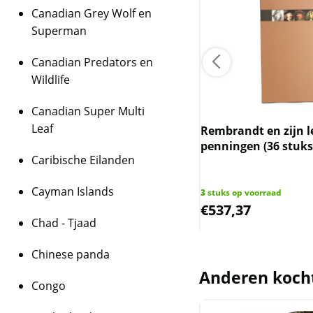
Dit artikel wordt in z
Canadian Grey Wolf en
Superman
Kwaliteit
De munten worden uit
Canadian Predators en
zijn de munten veelal
Wildlife
munten/capsules kun
melkvlekken bevatten
Canadian Super Multi
Leaf
fset Nederland 1989
Rembrandt en zijn l
BTW
penningen (36 stuk
Dit product wordt on
Caribische Eilanden
houdt in dat wij btw 
behalen op dit produ
Cayman Islands
 op voorraad
3
stuks op voorraad
niet op de factuur ve
50
€
537,37
Chad - Tjaad
Chinese panda
Anderen koch
Congo
Zilver