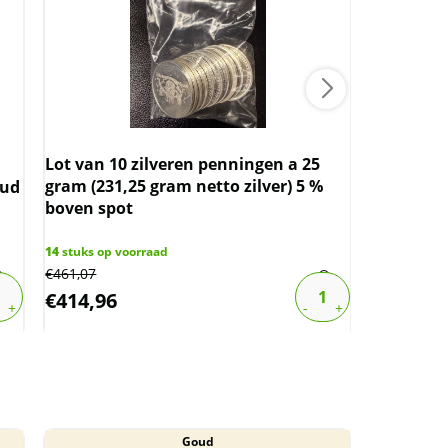
Lot van 10 zilveren penningen a 25
Penning 
gram (231,25 gram netto zilver) 5 %
oz zilver
oud
boven spot
verkrijgb
14
stuks op voorraad
1
stuk op vo
€
461,07
€
2.089,00
€
414,96
€
1.671,
Goud