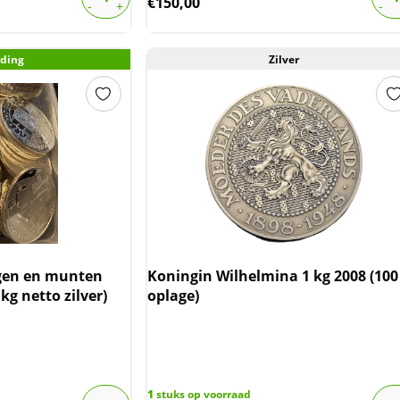
€
150,00
ding
Zilver
ngen en munten
Koningin Wilhelmina 1 kg 2008 (100
 kg netto zilver)
oplage)
1
stuks op voorraad