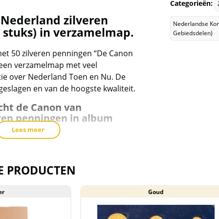
Categorieën:
de
Nederland zilveren
wachtlijst
Nederlandse Kon
 stuks) in verzamelmap.
Gebiedsdelen)
voor
dit
met 50 zilveren penningen “De Canon
product
n een verzamelmap met veel
toe
ie over Nederland Toen en Nu. De
te
geslagen en van de hoogste kwaliteit.
voegen
cht de Canon van
ren penningen in album
Lees meer
n van De Canon wegen 9,5 gram per
ilvergehalte van 800/1000. Het bruto
nningen is 475 gram en het netto
E PRODUCTEN
p 380 gram. De postzegels zijn niet
bum, aan de binnenkant van het
er
Goud
ie foto’s.