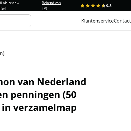
.8 als review
Bekend van
9.8
1
2
3
4
5
jfer!
TV!
Klantenservice
Contact
n)
non van Nederland
en penningen (50
) in verzamelmap