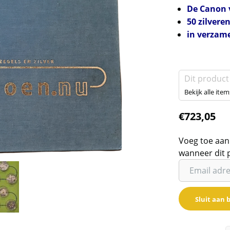
De Canon 
50 zilvere
in verzam
Dit product
Bekijk alle item
€
723,05
Voeg toe aan
wanneer dit 
Vul
je
email
Sluit aan b
adres
in
om