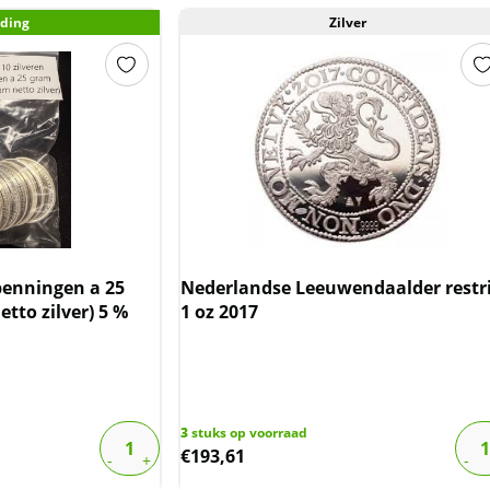
ding
Zilver
 penningen a 25
Nederlandse Leeuwendaalder restr
tto zilver) 5 %
1 oz 2017
3
stuks op voorraad
€
193,61