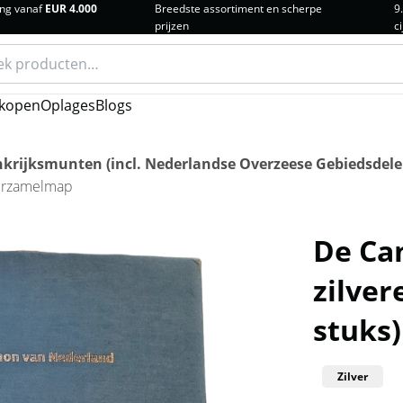
ng vanaf
EUR 4.000
Breedste assortiment en scherpe
9
prijzen
ci
n
kopen
Oplages
Blogs
krijksmunten (incl. Nederlandse Overzeese Gebiedsdele
verzamelmap
De Ca
zilver
stuks
Zilver