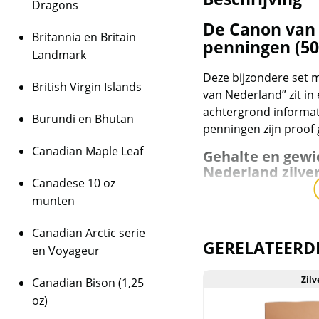
Dragons
De Canon van 
Britannia en Britain
penningen (50
Landmark
Deze bijzondere set 
British Virgin Islands
van Nederland” zit i
achtergrond informat
Burundi en Bhutan
penningen zijn proof 
Canadian Maple Leaf
Gehalte en gewi
Nederland zilve
Canadese 10 oz
De zilveren penninge
munten
stuk en hebben een z
gewicht van de 50 pe
Canadian Arctic serie
GERELATEERD
gewicht zilver komt o
en Voyageur
inbegrepen bij dit al
Zilver
Zilv
Canadian Bison (1,25
album is beschreven, z
oz)
Levering