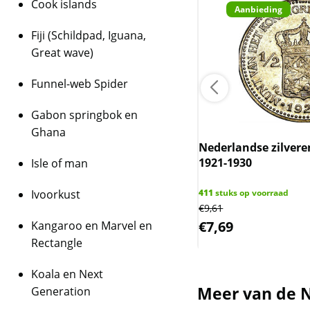
Cook islands
Aanbieding
Fiji (Schildpad, Iguana,
Great wave)
Funnel-web Spider
Gabon springbok en
Ghana
Nederlandse zilvere
1921-1930
Isle of man
eren Postzegel en 1 Gulden
ber 2001
Ivoorkust
411
stuks op voorraad
€
9,61
 op voorraad
,45
€
7,69
Kangaroo en Marvel en
Rectangle
Koala en Next
Meer van de N
Generation