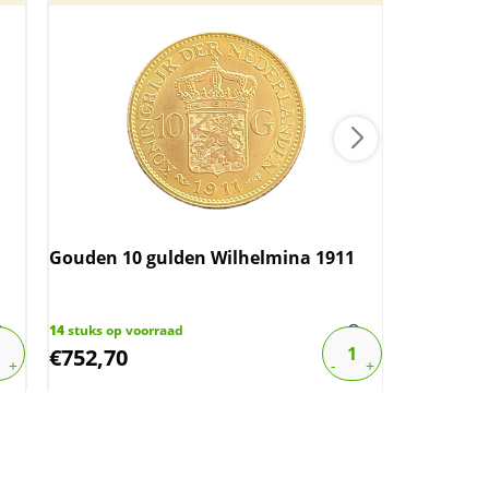
Aan
Goud, zil
(Juliana 
Gouden 10 gulden Wilhelmina 1911
1
stuk op vo
€
1.026,03
14
stuks op voorraad
€
752,70
€
872,13