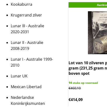
Kookaburra
Aanbie
Krugerrand zilver
Lunar III - Australie
2020-2031
Lunar II - Australie
2008-2019
Lunar I - Australie 1999-
Lot van 10 zilveren
2010
gram (231,25 gram ne
boven spot
Lunar UK
14
stuks op voorraad
Mexican Libertad
€
460,10
Nederlandse
€
414,09
Koninkrijksmunten