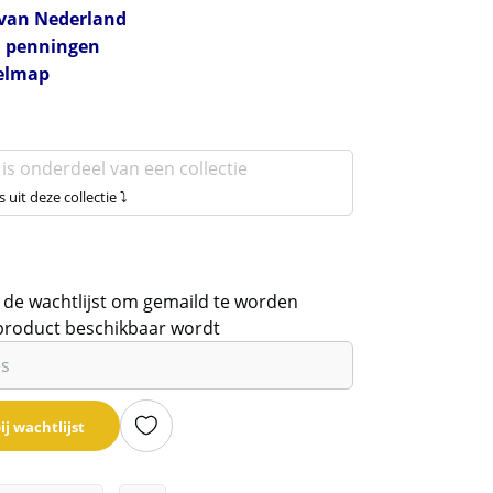
van Nederland
n penningen
elmap
 is onderdeel van een collectie
s uit deze collectie ⤵
 de wachtlijst om gemaild te worden
product beschikbaar wordt
ij wachtlijst