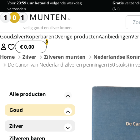
Voor
23:59 uur betaald
volgende werkdag
Gratis
verzendi
verzonden
(NL)
Zoeke
naar:
Goud
Zilver
Koperbaren
Overige producten
Aanbiedingen
Ver
€ 0,00
Home
Zilver
Zilveren munten
Nederlandse Konin
De Canon van Nederland zilveren penningen (50 stuks) in 
Alle producten
Goud
Gouden baren
Zilver
Gouden munten
Zilveren baren