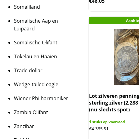
€
46,05
Somaliland
Somalische Aap en
Aanbie
Luipaard
Somalische Olifant
Tokelau en Haaien
Trade dollar
Wedge-tailed eagle
Lot zilveren penni
Wiener Philharmoniker
sterling zilver (2,288
(nu slechts spot)
Zambia Olifant
1
stuks op voorraad
Zanzibar
€
4.335,51