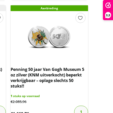
Aanbieding
9,8
x)
Penning 50 jaar Van Gogh Museum 5
oz zilver (KNM uitverkocht) beperkt
verkrijgbaar – oplage slechts 50
stuks!!
1
stuks op voorraad
€
2.085,96