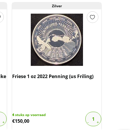
Zilver
ike
Friese 1 oz 2022 Penning (us Friling)
4
stuks op voorraad
€
150,00