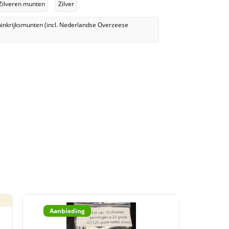
Zilveren munten
Zilver
inkrijksmunten (incl. Nederlandse Overzeese
Aanbieding
Aan