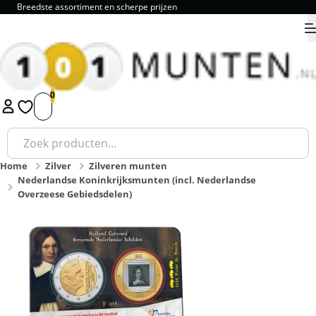
Breedste assortiment en scherpe prijzen
9.8
1
2
3
4
5
Zoeken
naar:
Home
Zilver
Zilveren munten
Nederlandse Koninkrijksmunten (incl. Nederlandse
Overzeese Gebiedsdelen)