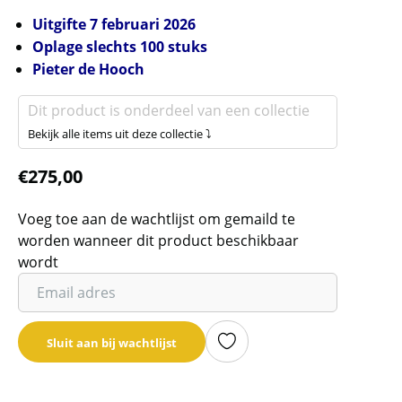
Uitgifte 7 februari 2026
Oplage slechts 100 stuks
Pieter de Hooch
Dit product is onderdeel van een collectie
Bekijk alle items uit deze collectie ⤵
€
275,00
Voeg toe aan de wachtlijst om gemaild te
worden wanneer dit product beschikbaar
wordt
Vul
je
email
Sluit aan bij wachtlijst
adres
in
om