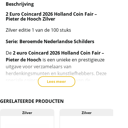
Beschrijving
de
wachtlijst
2 Euro Coincard 2026 Holland Coin Fair –
Pieter de Hooch Zilver
voor
dit
Zilver editie 1 van de 100 stuks
product
toe
Serie: Beroemde Nederlandse Schilders
te
De
2 euro Coincard 2026 Holland Coin Fair –
voegen
Pieter de Hooch
is een unieke en prestigieuze
uitgave voor verzamelaars van
herdenkingsmunten en kunstliefhebbers. Deze
speciale coincard maakt deel uit van de
Lees meer
geliefde serie
“Beroemde Nederlandse
Schilders”
en staat in het teken van
Pieter de
Hooch
(gedoopt 20 december 1629 – 24 maart
GERELATEERDE PRODUCTEN
1684), een van de meest vooraanstaande
Zilver
Zilver
schilders uit de Nederlandse
Gouden Eeuw
.
Een meester van huiselijke taferelen