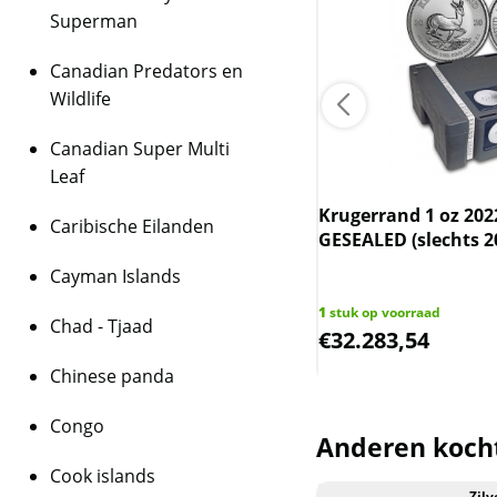
Superman
Canadian Predators en
Wildlife
Canadian Super Multi
Leaf
errand 1 oz 2024
Krugerrand 1 oz 202
Caribische Eilanden
GESEALED (slechts 2
Cayman Islands
ks op voorraad
1
stuk op voorraad
Chad - Tjaad
3,81
€
32.283,54
Chinese panda
Congo
Anderen koch
Cook islands
Goud
Zilv