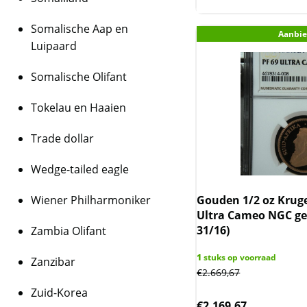
Somalische Aap en
Aanbie
Luipaard
Somalische Olifant
Tokelau en Haaien
Trade dollar
Wedge-tailed eagle
Gouden 1/2 oz Krug
Wiener Philharmoniker
Ultra Cameo NGC gec
31/16)
Zambia Olifant
1
stuks op voorraad
Zanzibar
€
2.669,67
Zuid-Korea
€
2.169,67