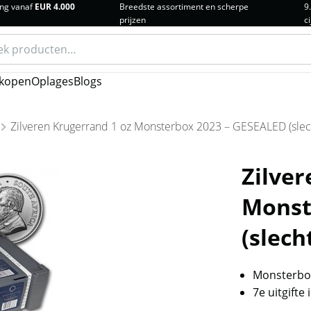
ng vanaf
EUR 4.000
Breedste assortiment en scherpe
9
prijzen
ci
n
kopen
Oplages
Blogs
Zilveren Krugerrand 1 oz Monsterbox 2023 – GESEALED (slec
Zilver
Monst
(slech
Monsterbox
7e uitgifte i