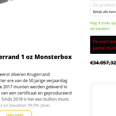
Dit product
Bekijk alle item
Nog
1
stuks op
verzonden!
De voorraad
aantal munt
gerrand 1 oz Monsterbox
€
34.057,3
t eerst zilveren Krugerrand
ter ere van de 50 jarige verjaardag
De 2017 munten werden geleverd in
 van een certificaat en geproduceerd
it. Sinds 2018 is het een bullion munt.
 en bevatten 99,9% zilver.
Lees meer