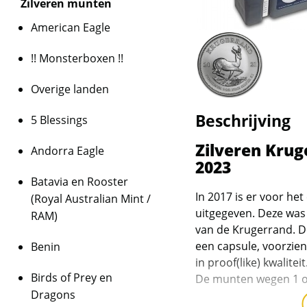
Zilveren munten
American Eagle
!! Monsterboxen !!
Overige landen
Beschrijving
5 Blessings
Zilveren Kru
Andorra Eagle
2023
Batavia en Rooster
In 2017 is er voor he
(Royal Australian Mint /
uitgegeven. Deze was 
RAM)
van de Krugerrand. 
een capsule, voorzien
Benin
in proof(like) kwalite
Birds of Prey en
De munten wegen 1 oz
Dragons