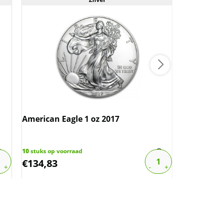
American Eagle 1 oz 2017
Lunar III 
2023
10
stuks op voorraad
13
stuks op 
€
134,83
€
2.654,