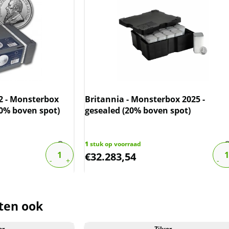
2 - Monsterbox
Britannia - Monsterbox 2025 -
0% boven spot)
gesealed (20% boven spot)
1
stuk op voorraad
€
32.283,54
ten ook
er
Zilver