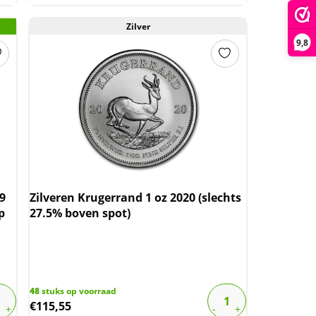
Zilver
9,8
9
Zilveren Krugerrand 1 oz 2020 (slechts
p
27.5% boven spot)
48
stuks op voorraad
€
115,55