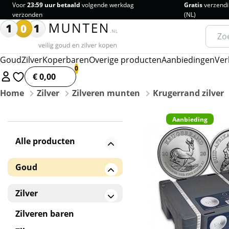
Voor
23:59 uur betaald
volgende werkdag
Gratis
verzendi
verzonden
(NL)
Zoeke
naar:
Goud
Zilver
Koperbaren
Overige producten
Aanbiedingen
Ver
€ 0,00
Home
Zilver
Zilveren munten
Krugerrand zilver
Aanbieding
Alle producten
Goud
Gouden baren
Zilver
Gouden munten
Zilveren baren