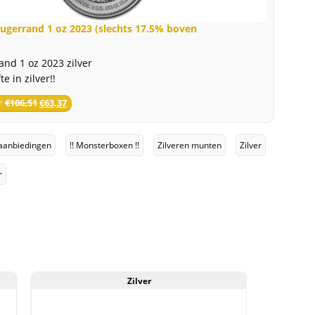
30%
boven
rugerrand 1 oz 2023 (slechts 17.5% boven
spot)
aantal
and 1 oz 2023 zilver
te in zilver!!
r
€
106,51
€
63,37
aanbiedingen
!! Monsterboxen !!
Zilveren munten
Zilver
r
Zilver