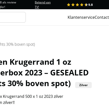
.8 als review
Bekend van
9.8
1
2
3
4
5
jfer!
TV!
Klantenservice
Contact
hts 30% boven spot)
en Krugerrand 1 oz
erbox 2023 – GESEALED
ts 30% boven spot)
Zilver
 Krugerrand 500 x 1 oz 2023 zilver
n zilver!!