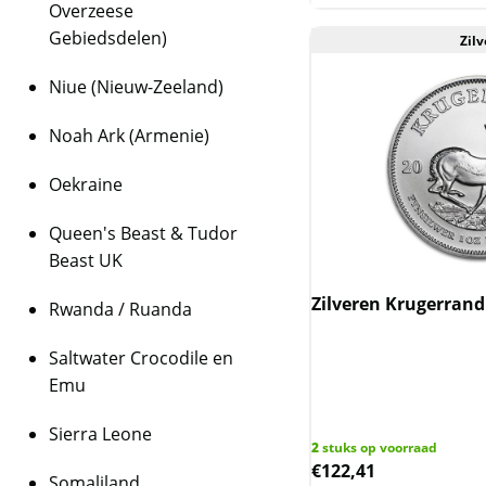
Overzeese
Gebiedsdelen)
Zilv
Niue (Nieuw-Zeeland)
Noah Ark (Armenie)
Oekraine
Queen's Beast & Tudor
Beast UK
Zilveren Krugerrand
Rwanda / Ruanda
Saltwater Crocodile en
Emu
Sierra Leone
2
stuks op voorraad
€
122,41
Somaliland