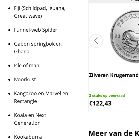
Fiji (Schildpad, Iguana,
Great wave)
Funnel-web Spider
Gabon springbok en
Ghana
Isle of man
en 10 gulden Wilhelmina 1913
Zilveren Krugerrand
Ivoorkust
Kangaroo en Marvel en
ks op voorraad
2
stuks op voorraad
Rectangle
6,00
€
122,43
Koala en Next
Generation
Meer van de K
Kookaburra