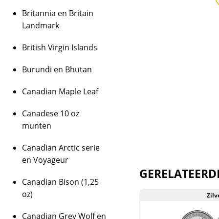
Levering
Krugerrand
Britannia en Britain
Een monsterbox besta
Landmark
over 20 tubes van 2
geleverd in de bijbe
British Virgin Islands
wordt alleen verkoch
Burundi en Bhutan
Kwaliteit
Canadian Maple Leaf
De monsterboxen kom
en zijn daardoor vee
Canadese 10 oz
gesealed én dus noo
munten
BTW
Canadian Arctic serie
Dit product wordt on
en Voyageur
houdt in dat wij btw 
GERELATEERD
behalen op dit produ
Canadian Bison (1,25
niet op de factuur ve
oz)
Zilver
Zilv
is inclusief btw.
Canadian Grey Wolf en