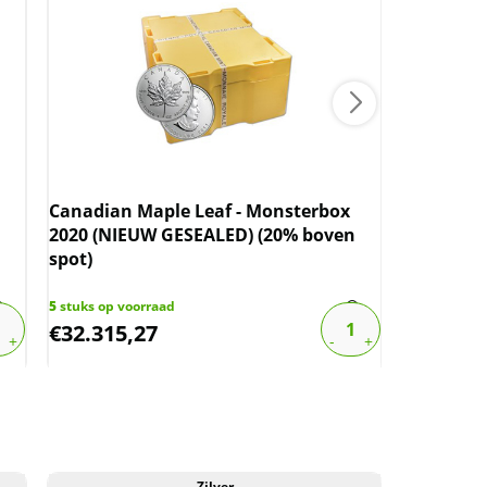
Canadian Maple Leaf - Monsterbox
Canadian
2020 (NIEUW GESEALED) (20% boven
2016 (NI
spot)
spot)
5
stuks op voorraad
1
stuk op vo
€
32.315,27
€
32.283
Zilver