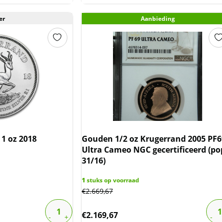
er
Aanbieding
 1 oz 2018
Gouden 1/2 oz Krugerrand 2005 PF6
Ultra Cameo NGC gecertificeerd (po
31/16)
1
stuks op voorraad
€
2.669,67
€
2.169,67