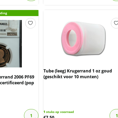
ding
Tube (leeg) Krugerrand 1 oz goud
(geschikt voor 10 munten)
errand 2006 PF69
ertificeerd (pop
1
stuks op voorraad
€
7,50