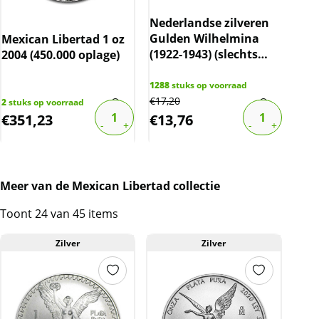
Nederlandse zilveren
Gulden Wilhelmina
Mexican Libertad 1 oz
10 
(1922-1943) (slechts
2004 (450.000 oplage)
C.H
10% boven spot)
cer
gec
1288
stuks op voorraad
€
17,20
2
stuks op voorraad
82
st
€
351,23
€
13,76
€
1
Meer van de Mexican Libertad collectie
Toont 24 van 45 items
Zilver
Zilver