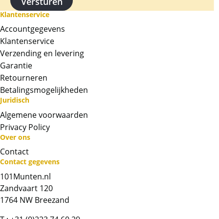
Klantenservice
Kwaliteit
Accountgegevens
De munten worden uit voorraad geleverd, en
komen daarmee niet rechtstreeks van de
Klantenservice
producent af. De munten kunnen soms
Verzending en levering
krassen, aanslag en/of melkvlekken bevatten.
Garantie
Retourneren
BTW
Betalingsmogelijkheden
Dit product wordt onder de margeregel
Juridisch
verhandeld. Dit houdt in dat wij btw afdragen
Algemene voorwaarden
over de marge die wij behalen op dit product.
Privacy Policy
De btw mag hierdoor door ons niet op de
Over ons
factuur vermeld worden. De prijs op de
Contact
website is inclusief btw
Contact gegevens
101Munten.nl
Chat met ons
Zandvaart 120
1764 NW Breezand
Whatsapp ons!