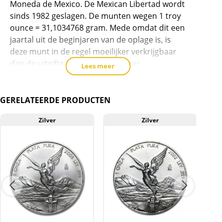
Moneda de Mexico. De Mexican Libertad wordt
te
sinds 1982 geslagen. De munten wegen 1 troy
voegen
ounce = 31,1034768 gram. Mede omdat dit een
jaartal uit de beginjaren van de oplage is, is
deze munt in de regel moeilijker verkrijgbaar
dan de uitgifte van het huidige jaar.
Lees meer
De munten zijn erg populair als belegging.
GERELATEERDE PRODUCTEN
Levering
Deze munt wordt geleverd in een passende
Zilver
Zilver
capsule.
Kwaliteit
De munten worden uit voorraad geleverd, en
komen daarmee niet rechtstreeks van de
producent af. De munten kunnen soms
krassen, aanslag en/of melkvlekken bevatten.
BTW