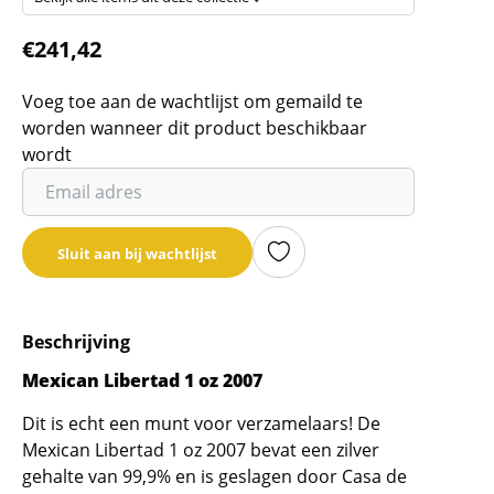
€
241,42
Voeg toe aan de wachtlijst om gemaild te
worden wanneer dit product beschikbaar
wordt
Vul
je
email
Sluit aan bij wachtlijst
adres
in
om
Beschrijving
de
wachtlijst
Mexican Libertad 1 oz 2007
voor
Dit is echt een munt voor verzamelaars! De
dit
Mexican Libertad 1 oz 2007 bevat een zilver
product
gehalte van 99,9% en is geslagen door Casa de
toe