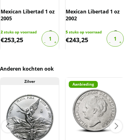
Dit product wordt onder de margeregel
verhandeld. Dit houdt in dat wij btw afdragen
Mexican Libertad 1 oz
Mexican Libertad 1 oz
Mex
over de marge die wij behalen op dit product.
2005
2002
198
De btw mag hierdoor door ons niet op de
factuur vermeld worden. De prijs op de
2
stuks op voorraad
5
stuks op voorraad
1
stu
€
253,25
€
243,25
€
2
website is inclusief btw
Anderen kochten ook
Zilver
Aanbieding