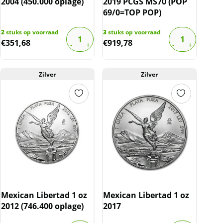
2004 (450.000 oplage)
2019 PCGS MS70 (POP
69/0=TOP POP)
2
stuks op voorraad
3
stuks op voorraad
€
351,68
€
919,78
Zilver
Zilver
Mexican Libertad 1 oz
Mexican Libertad 1 oz
2012 (746.400 oplage)
2017