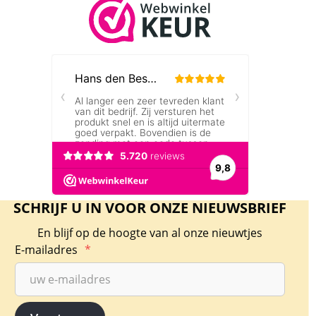
Mexican Libertad 1 oz 2007
Dit is echt een munt voor verzamelaars! De
Mexican Libertad 1 oz 2007 bevat een zilver
gehalte van 99,9% en is geslagen door Casa de
Moneda de Mexico. De Mexican Libertad
wordt sinds 1982 geslagen. De munten wegen
1 troy ounce = 31,1034768 gram. Mede omdat
dit een jaartal uit de beginjaren van de oplage
is, is deze munt in de regel moeilijker
verkrijgbaar dan de uitgifte van het huidige
SCHRIJF U IN VOOR ONZE NIEUWSBRIEF
jaar.
En blijf op de hoogte van al onze nieuwtjes
E-mailadres
*
De munten zijn erg populair als belegging.
Levering
Deze munt wordt geleverd in een plastic
gripzakje.