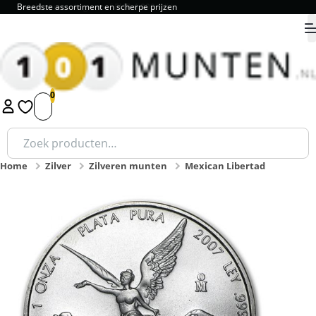
Breedste assortiment en scherpe prijzen
9.8
1
2
3
4
5
Zoeken
naar:
Home
Zilver
Zilveren munten
Mexican Libertad