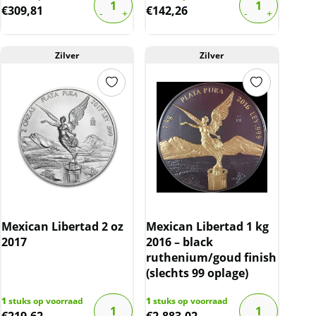
€
309,81
€
142,26
Zilver
Zilver
Mexican Libertad 2 oz
Mexican Libertad 1 kg
2017
2016 – black
ruthenium/goud finish
(slechts 99 oplage)
1
stuks op voorraad
1
stuks op voorraad
€
219,62
€
2.883,02