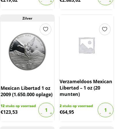
Zilver
Verzameldoos Mexican
Libertad – 1 oz (20
Mexican Libertad 1 oz
munten)
2009 (1.650.000 oplage)
12
stuks op voorraad
2
stuks op voorraad
€
123,53
€
64,95