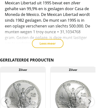
product
Mexican Libertad uit 1995 bevat een zilver
gehalte van 99,9% en is geslagen door Casa de
toe
Moneda de Mexico. De Mexican Libertad wordt
te
sinds 1982 geslagen. De munt van 1995 is in
voegen
een oplage verschenen van slechts 500.000. De
munten wegen 1 troy ounce = 31,1034768
gram. Gezien de oplage, is deze munt lastiger
om te verkrijgen.
Lees meer
De munten zijn erg populair als belegging.
GERELATEERDE PRODUCTEN
Levering
Deze munt wordt geleverd in een plastic
Zilver
Zilver
gripzakje.
Kwaliteit
De munten worden uit voorraad geleverd, en
komen daarmee niet rechtstreeks van de
producent af. De munten kunnen soms
krassen, aanslag en/of melkvlekken bevatten.