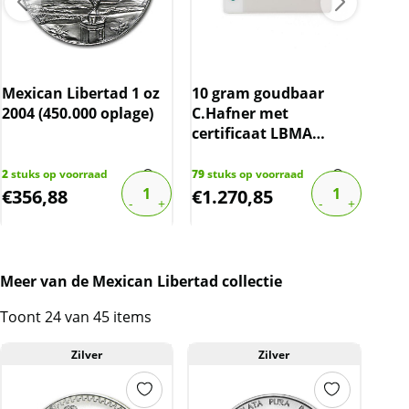
Ned
Gul
Mexican Libertad 1 oz
10 gram goudbaar
(19
2004 (450.000 oplage)
C.Hafner met
10%
certificaat LBMA
gecertificeerd
1288
€
17,
2
stuks op voorraad
79
stuks op voorraad
€
356,88
€
1.270,85
€
1
Meer van de Mexican Libertad collectie
Toont 24 van 45 items
Zilver
Zilver