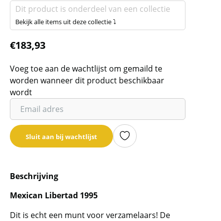
Dit product is onderdeel van een collectie
Bekijk alle items uit deze collectie ⤵
€
183,93
Voeg toe aan de wachtlijst om gemaild te
worden wanneer dit product beschikbaar
wordt
Vul
je
email
Sluit aan bij wachtlijst
adres
in
om
Beschrijving
de
wachtlijst
Mexican Libertad 1995
voor
dit
Dit is echt een munt voor verzamelaars! De