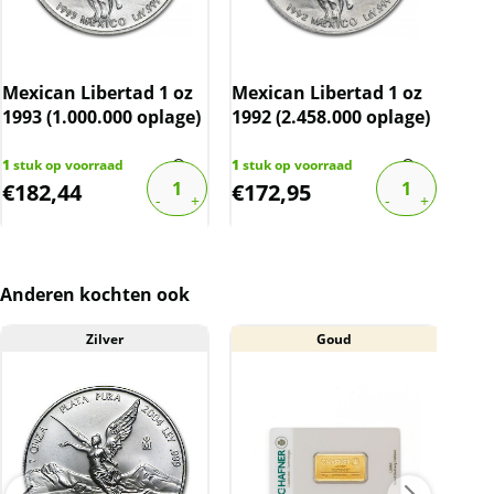
BTW
Dit product wordt onder de margeregel
Mexican Libertad 1 oz
verhandeld. Dit houdt in dat wij btw afdragen
Mexican Libertad 1 oz
Mex
1993 (1.000.000 oplage)
1992 (2.458.000 oplage)
199
over de marge die wij behalen op dit product.
De btw mag hierdoor door ons niet op de
1
stuk op voorraad
1
stuk op voorraad
2
stu
factuur vermeld worden. De prijs op de
€
182,44
€
172,95
€
1
website is inclusief btw
Anderen kochten ook
Zilver
Goud
A