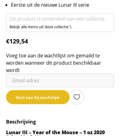
Eerste uit de nieuwe Lunar III serie
Dit product is onderdeel van een collectie
Bekijk alle items uit deze collectie ⤵
€
129,54
Voeg toe aan de wachtlijst om gemaild te
worden wanneer dit product beschikbaar
wordt
Vul
je
email
Sluit aan bij wachtlijst
adres
in
om
Beschrijving
de
wachtlijst
Lunar III – Year of the Mouse – 1 oz 2020