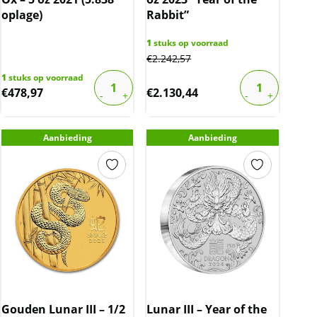
oplage)
Rabbit”
1
stuks op voorraad
€
2.242,57
1
stuks op voorraad
€
478,97
€
2.130,44
Aanbieding
Aanbieding
Gouden Lunar III – 1/2
Lunar III – Year of the