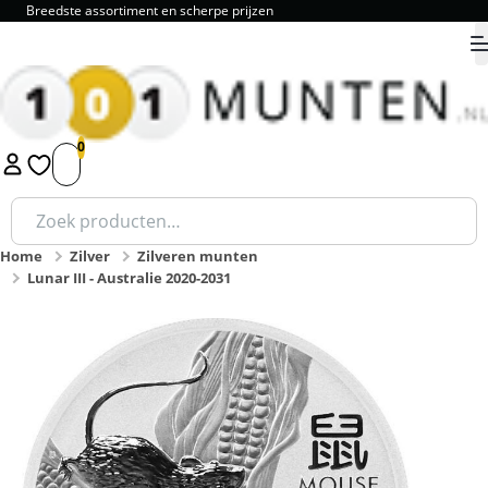
Breedste assortiment en scherpe prijzen
9.8
1
2
3
4
5
Zoeken
naar:
Home
Zilver
Zilveren munten
Lunar III - Australie 2020-2031