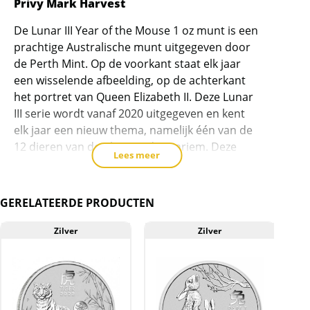
Privy Mark Harvest
voor
dit
De Lunar III Year of the Mouse 1 oz munt is een
product
prachtige Australische munt uitgegeven door
toe
de Perth Mint. Op de voorkant staat elk jaar
te
een wisselende afbeelding, op de achterkant
voegen
het portret van Queen Elizabeth II. Deze Lunar
III serie wordt vanaf 2020 uitgegeven en kent
elk jaar een nieuw thema, namelijk één van de
12 dieren van de Chinese dierenriem. Deze
Lees meer
munten wegen circa 31 gram en bevatten
99.9% zilver. Deze munt heeft het Chinese
symbool wat staat voor oogst op de voorkant.
GERELATEERDE PRODUCTEN
Dit is de “privy mark”.
Zilver
Zilver
Levering
Elke munt wordt geleverd in een originele
muntcapsule.
Kwaliteit