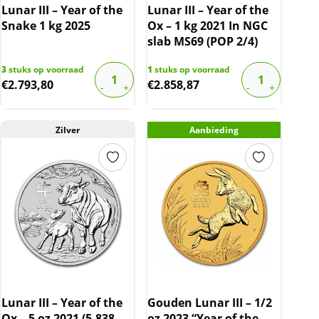
Lunar III – Year of the
Lunar III – Year of the
Snake 1 kg 2025
Ox – 1 kg 2021 In NGC
slab MS69 (POP 2/4)
3
stuks op voorraad
1
stuks op voorraad
€
2.793,80
€
2.858,87
Zilver
Aanbieding
Lunar III – Year of the
Gouden Lunar III – 1/2
Ox – 5 oz 2021 (5.838
oz 2023 “Year of the