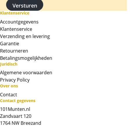
dieren van de Chinese dierenriem. Deze
munten wegen circa 31 gram en bevatten
Klantenservice
99.9% zilver. Deze munt heeft het Chinese
Accountgegevens
symbool wat staat voor oogst op de voorkant.
Klantenservice
Dit is de “privy mark”.
Verzending en levering
Garantie
Levering
Elke munt wordt geleverd in een originele
Retourneren
muntcapsule.
Betalingsmogelijkheden
Juridisch
Kwaliteit
Algemene voorwaarden
Doordat de munten in een originele
Privacy Policy
muntcapsule worden geleverd, zijn de munten
Over ons
vrijwel altijd onbeschadigd. De capsule kan
Contact
kleine krasjes bevatten.
Contact gegevens
101Munten.nl
Chat met ons
Zandvaart 120
1764 NW Breezand
Whatsapp ons!