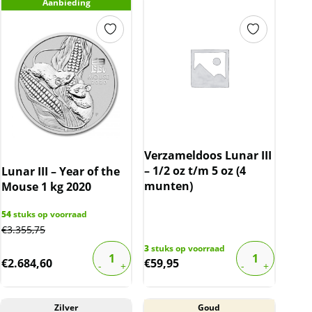
Aanbieding
Verzameldoos Lunar III
– 1/2 oz t/m 5 oz (4
Lunar III – Year of the
munten)
Mouse 1 kg 2020
54
stuks op voorraad
€
3.355,75
3
stuks op voorraad
€
2.684,60
€
59,95
Zilver
Goud