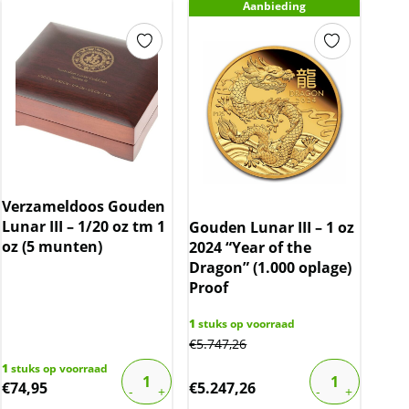
Aanbieding
Verzameldoos Gouden
Lunar III – 1/20 oz tm 1
Gouden Lunar III – 1 oz
oz (5 munten)
2024 “Year of the
Dragon” (1.000 oplage)
Proof
1
stuks op voorraad
€
5.747,26
1
stuks op voorraad
€
74,95
€
5.247,26