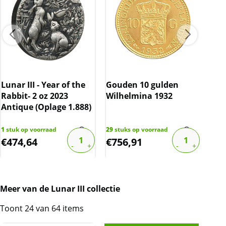
Lunar III - Year of the
Gouden 10 gulden
Luna
Rabbit- 2 oz 2023
Wilhelmina 1932
the
Antique (Oplage 1.888)
(5.
1
stuk op voorraad
29
stuks op voorraad
2
stu
€
474,64
€
756,91
€
1
Meer van de Lunar III collectie
Toont 24 van 64 items