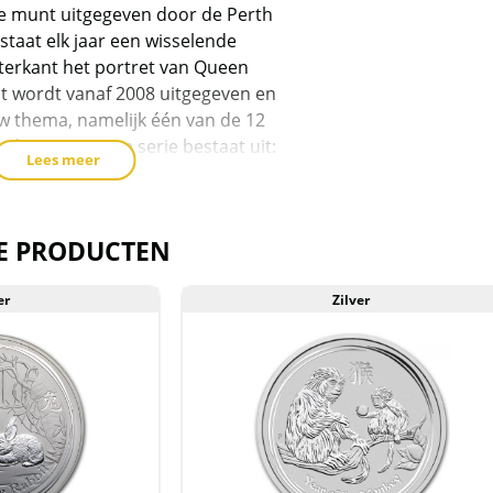
he munt uitgegeven door de Perth
staat elk jaar een wisselende
hterkant het portret van Queen
nt wordt vanaf 2008 uitgegeven en
uw thema, namelijk één van de 12
 dierenriem. De serie bestaat uit:
Lees meer
n 12.881)
18.778)
E PRODUCTEN
an 37.691)
er
Zilver
van 47.209)
an 57.348)
an 32.983)
an 39.727)