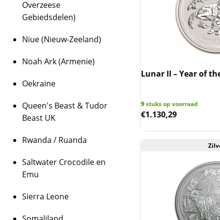
Overzeese
Gebiedsdelen)
Niue (Nieuw-Zeeland)
Noah Ark (Armenie)
Lunar II – Year of th
Oekraine
9
stuks op voorraad
Queen's Beast & Tudor
€
1.130,29
Beast UK
Rwanda / Ruanda
Zilv
Saltwater Crocodile en
Emu
Sierra Leone
Somaliland