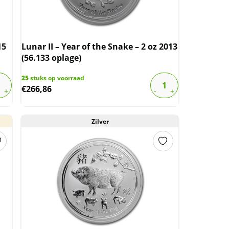
15
Lunar II – Year of the Snake – 2 oz 2013
(56.133 oplage)
25
stuks op voorraad
€
266,86
Zilver