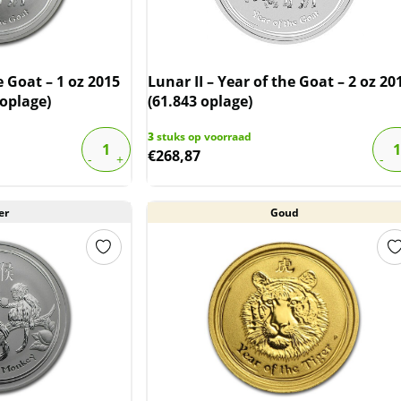
e Goat – 1 oz 2015
Lunar II – Year of the Goat – 2 oz 20
 oplage)
(61.843 oplage)
3
stuks op voorraad
€
268,87
er
Goud