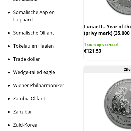
Somalische Aap en
Luipaard
Lunar II – Year of th
Somalische Olifant
(privy mark) (35.000
1
stuks op voorraad
Tokelau en Haaien
€
121,53
Trade dollar
Zilv
Wedge-tailed eagle
Wiener Philharmoniker
Zambia Olifant
Zanzibar
Zuid-Korea