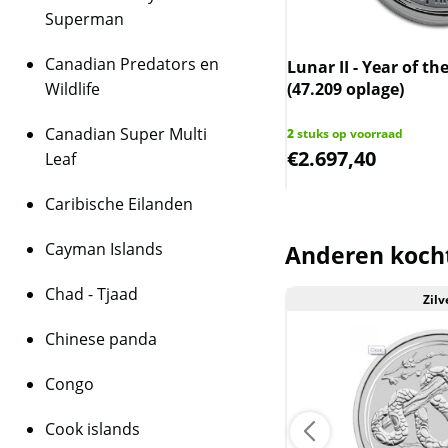
2015: Geit (oplage va
Superman
2016: Aap (oplage van
Canadian Predators en
 III - Year of the Ox 1 kg 2021
Lunar II - Year of th
2017: Haan (oplage v
Wildlife
(47.209 oplage)
2018: Hond (oplage v
Canadian Super Multi
ks op voorraad
2
stuks op voorraad
429,90
€
2.697,40
Leaf
2019: Varken (oplage 
Caribische Eilanden
Daarnaast geeft de P
Cayman Islands
Anderen koch
munt uit, namelijk de
Kookaburra (ook op v
Chad - Tjaad
Goud
Zilv
Chinese panda
Levering
Congo
Elke munt wordt gele
Cook islands