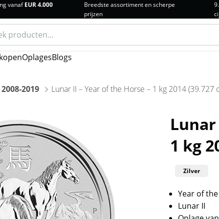
ng vanaf
EUR 4.000
Breedste assortiment en scherpe
9
prijzen
ci
n
kopen
Oplages
Blogs
e 2008-2019
Lunar II – Year of the Horse – 1 kg 2014 (39.727 
Lunar 
1 kg 2
Zilver
Year of th
Lunar II
Oplage van