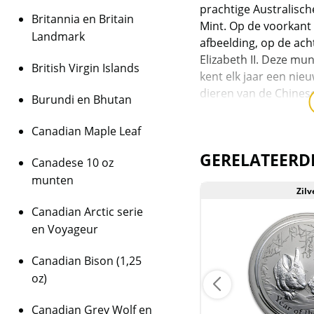
prachtige Australisc
Britannia en Britain
Mint. Op de voorkant 
Landmark
afbeelding, op de ac
Elizabeth II. Deze mu
British Virgin Islands
kent elk jaar een nie
dieren van de Chinese
Burundi en Bhutan
2008: Muis (oplage va
Canadian Maple Leaf
2009: Os (oplage van 
GERELATEERD
Canadese 10 oz
2010: Tijger (oplage v
munten
Zilver
Zilv
2011: Konijn (oplage 
Canadian Arctic serie
en Voyageur
2012: Draak (oplage v
Canadian Bison (1,25
2013: Slang (oplage v
oz)
2014: Paard (oplage v
Canadian Grey Wolf en