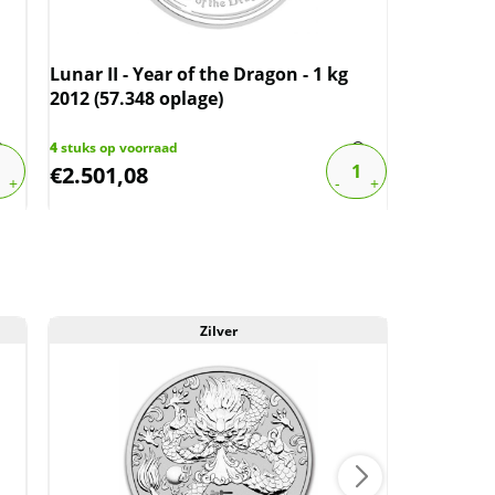
Lunar II -
(37.691 o
Lunar II - Year of the Dragon - 1 kg
2012 (57.348 oplage)
17
stuks op 
€
3.030,30
4
stuks op voorraad
€
2.501,08
€
2.424,
Zilver