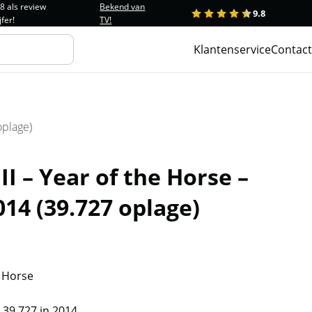
.8 als review
Bekend van
9.8
1
2
3
4
5
jfer!
TV!
Klantenservice
Contact
oplage)
II – Year of the Horse –
014 (39.727 oplage)
e Horse
 39.727 in 2014