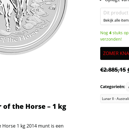
Dit product
Bekijk alle item
Nog
4
stuks op
verzonden!
ZOMER KNALL
€
2.885,15
Categorieën:
Lunar II - Austra
r of the Horse – 1 kg
he Horse 1 kg 2014 munt is een