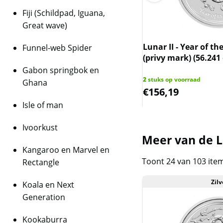
Fiji (Schildpad, Iguana,
Kwaliteit
Great wave)
Doordat de munten i
Gram goudbaar Valcambi
Lunar II - Year of th
Funnel-web Spider
geleverd, zijn de mun
(privy mark) (56.241
munt/capsule kan som
Gabon springbok en
ks op voorraad
2
stuks op voorraad
Ghana
,30
€
156,19
Isle of man
BTW
Dit product wordt on
Ivoorkust
Meer van de Lu
houdt in dat wij btw 
Kangaroo en Marvel en
behalen op dit produ
Toont 24 van 103 ite
niet op de factuur ve
Rectangle
is inclusief btw.
Zilv
Koala en Next
Generation
Kookaburra