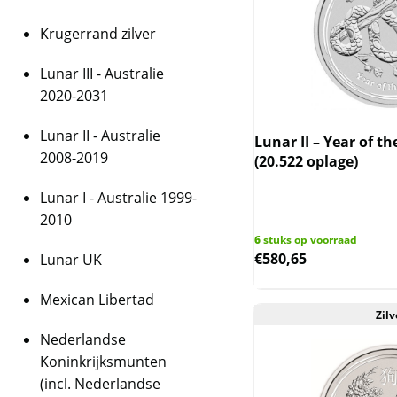
Krugerrand zilver
Lunar III - Australie
2020-2031
Lunar II - Australie
Lunar II – Year of th
2008-2019
(20.522 oplage)
Lunar I - Australie 1999-
2010
6
stuks op voorraad
€
580,65
Lunar UK
Mexican Libertad
Zilv
Nederlandse
Koninkrijksmunten
(incl. Nederlandse