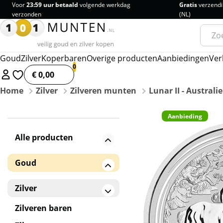
Voor
23:59 uur betaald
volgende werkdag
Gratis
verzendi
verzonden
(NL)
Zoeke
naar:
Goud
Zilver
Koperbaren
Overige producten
Aanbiedingen
Ver
€ 0,00
Home
Zilver
Zilveren munten
Lunar II - Australi
Aanbieding
Alle producten
Goud
Gouden baren
Zilver
Gouden munten
Zilveren baren