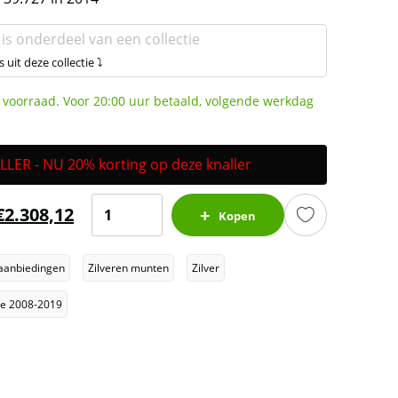
 is onderdeel van een collectie
s uit deze collectie ⤵
 voorraad. Voor 20:00 uur betaald, volgende werkdag
ER - NU 20% korting op deze knaller
Lunar
€
2.308,12
Kopen
II
-
aanbiedingen
Zilveren munten
Zilver
Year
of
lie 2008-2019
the
Horse
-
1