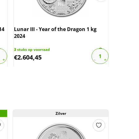
14
Lunar III - Year of the Dragon 1 kg
Gouden Lu
2024
the Hors
3
stuks op voorraad
4
stuks op v
€
2.604,45
€
451,67
Zilver