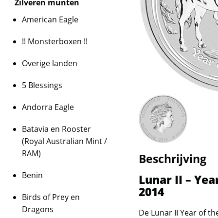
Zilveren munten
American Eagle
!! Monsterboxen !!
Overige landen
5 Blessings
Andorra Eagle
Batavia en Rooster
(Royal Australian Mint /
RAM)
Beschrijving
Benin
Lunar II – Yea
2014
Birds of Prey en
Dragons
De Lunar II Year of t