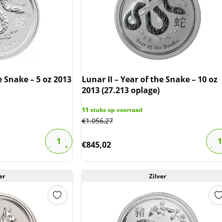
e Snake – 5 oz 2013
Lunar II – Year of the Snake – 10 oz
2013 (27.213 oplage)
11
stuks op voorraad
€
1.056,27
€
845,02
er
Zilver