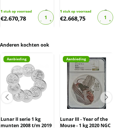
Dit product wordt onder de margeregel
1
stuk op voorraad
1
stuk op voorraad
1
stu
verhandeld. Dit houdt in dat wij btw afdragen
€
2.670,78
€
2.668,75
€
2
over de marge die wij behalen op dit product.
De btw mag hierdoor door ons niet op de
factuur vermeld worden. De prijs op de
website is inclusief btw.
Anderen kochten ook
Aanbieding
Aanbieding
Lunar II serie 1 kg
Lunar III - Year of the
munten 2008 t/m 2019
Mouse - 1 kg 2020 NGC
Luna