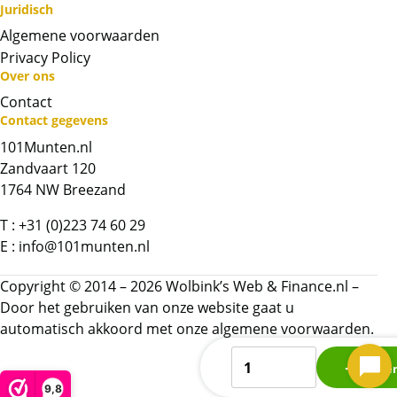
Juridisch
Algemene voorwaarden
Privacy Policy
Over ons
Contact
Neem contact op met op!
Contact gegevens
101Munten.nl
Chat met ons
Zandvaart 120
1764 NW Breezand
Whatsapp ons!
T :
+31 (0)223 74 60 29
E :
info@101munten.nl
Bel ons
Copyright © 2014 – 2026 Wolbink’s Web & Finance.nl –
Contactformulier
Door het gebruiken van onze website gaat u
automatisch akkoord met onze
algemene voorwaarden.
Kookaburra
Naam
*
Kope
1
9,8