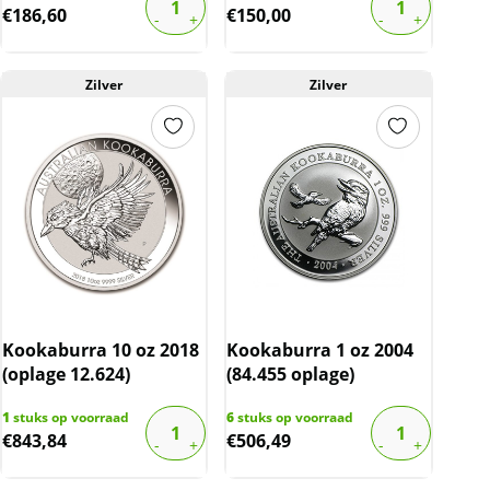
€
186,60
€
150,00
Zilver
Zilver
Kookaburra 10 oz 2018
Kookaburra 1 oz 2004
(oplage 12.624)
(84.455 oplage)
1
stuks op voorraad
6
stuks op voorraad
€
843,84
€
506,49