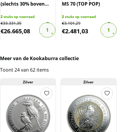
(slechts 30% boven
MS 70 (TOP POP)
Yea
spot)
oz 
2
stuks op voorraad
2
stuks op voorraad
€
33.331,35
€
3.101,29
1
stu
€
26.665,08
€
2.481,03
€
1
Meer van de Kookaburra collectie
Toont 24 van 62 items
Zilver
Zilver