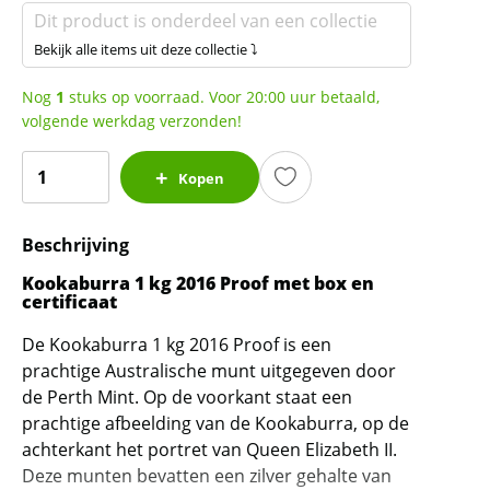
Dit product is onderdeel van een collectie
Bekijk alle items uit deze collectie ⤵
Nog
1
stuks op voorraad. Voor 20:00 uur betaald,
volgende werkdag verzonden!
Kookaburra
Kopen
1
kg
Beschrijving
2016
Proof
Kookaburra 1 kg 2016 Proof met box en
met
certificaat
box
De Kookaburra 1 kg 2016 Proof is een
en
prachtige Australische munt uitgegeven door
certificaat
de Perth Mint. Op de voorkant staat een
(500
prachtige afbeelding van de Kookaburra, op de
oplage)
achterkant het portret van Queen Elizabeth II.
aantal
Deze munten bevatten een zilver gehalte van