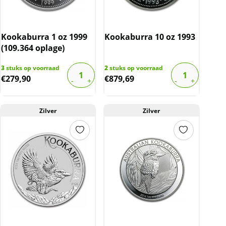
Kookaburra 1 oz 1999
Kookaburra 10 oz 1993
(109.364 oplage)
3
stuks op voorraad
2
stuks op voorraad
€
279,90
€
879,69
Zilver
Zilver