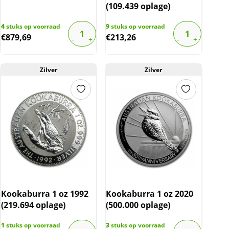
(109.439 oplage)
4
stuks op voorraad
9
stuks op voorraad
€
879,69
€
213,26
Zilver
Zilver
Kookaburra 1 oz 1992
Kookaburra 1 oz 2020
(219.694 oplage)
(500.000 oplage)
1
stuks op voorraad
3
stuks op voorraad