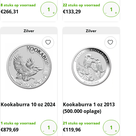
8
stuks op voorraad
22
stuks op voorraad
€
266,31
€
133,29
Zilver
Zilver
Kookaburra 10 oz 2024
Kookaburra 1 oz 2013
(500.000 oplage)
1
stuks op voorraad
21
stuks op voorraad
€
879,69
€
119,96