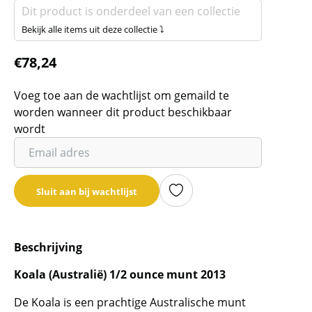
Dit product is onderdeel van een collectie
Bekijk alle items uit deze collectie ⤵
€
78,24
Voeg toe aan de wachtlijst om gemaild te
worden wanneer dit product beschikbaar
wordt
Vul
je
email
Sluit aan bij wachtlijst
adres
in
om
Beschrijving
de
wachtlijst
Koala (Australië) 1/2 ounce munt 2013
voor
dit
De Koala is een prachtige Australische munt