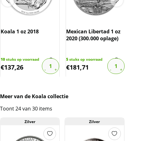
Doordat de munten in een originele
muntcapsule worden geleverd, zijn de munten
Wie
vrijwel onbeschadigd.
Phi
Koala 1 oz 2018
Mexican Libertad 1 oz
201
2020 (300.000 oplage)
bov
BTW
203
s
€
108
10
stuks op voorraad
5
stuks op voorraad
Dit product wordt onder de margeregel
€
137,26
€
181,71
€
6
verhandeld. Dit houdt in dat wij btw afdragen
over de marge die wij behalen op dit product.
De btw mag hierdoor door ons niet op de
factuur vermeld worden. De prijs op de
Meer van de Koala collectie
website is inclusief btw.
Toont 24 van 30 items
Zilver
Zilver