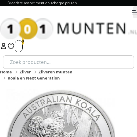
Breedste assortiment en scherpe prijzen
9.8
1
2
3
4
5
Zoeken
naar:
Home
Zilver
Zilveren munten
Koala en Next Generation