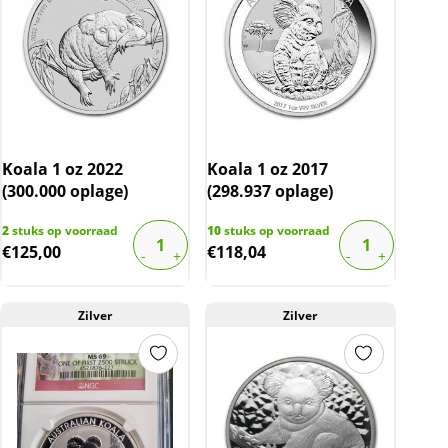
Koala 1 oz 2022
Koala 1 oz 2017
(300.000 oplage)
(298.937 oplage)
2
stuks op voorraad
10
stuks op voorraad
€
125,00
€
118,04
Zilver
Zilver