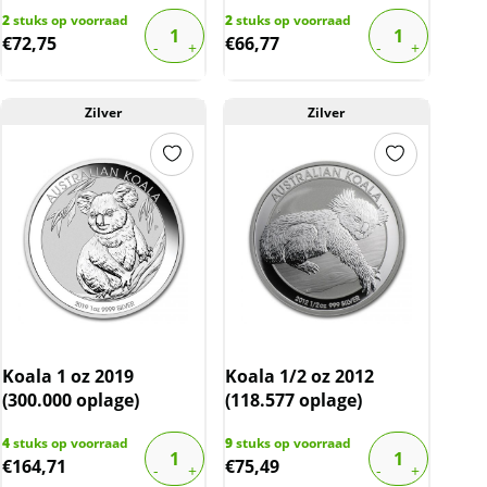
2
stuks op voorraad
2
stuks op voorraad
€
72,75
€
66,77
Zilver
Zilver
Koala 1 oz 2019
Koala 1/2 oz 2012
(300.000 oplage)
(118.577 oplage)
4
stuks op voorraad
9
stuks op voorraad
€
164,71
€
75,49