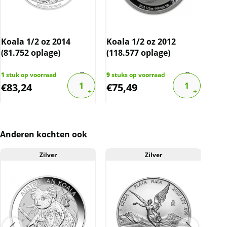
15.334
2010
13.315
2011
Koala 1/2 oz 2014
Koala 1/2 oz 2012
Koa
76.755
(81.752 oplage)
(118.577 oplage)
(97
2012
118.577
1
stuk op voorraad
9
stuks op voorraad
2
stu
Bekijk meer
€
83,24
€
75,49
€
6
Anderen kochten ook
Levering
Zilver
Zilver
A
Elke munt wordt geleverd in een originele
muntcapsule.
Kwaliteit