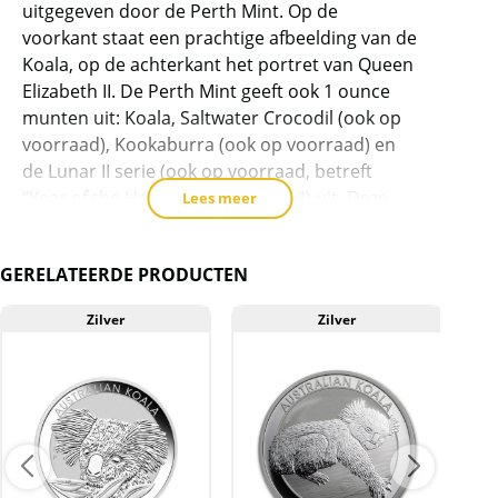
product
uitgegeven door de Perth Mint. Op de
voorkant staat een prachtige afbeelding van de
toe
Koala, op de achterkant het portret van Queen
te
Elizabeth II. De Perth Mint geeft ook 1 ounce
voegen
munten uit: Koala, Saltwater Crocodil (ook op
voorraad), Kookaburra (ook op voorraad) en
de Lunar II serie (ook op voorraad, betreft
“Year of the Horse uitgave in 2014) uit. Deze
Lees meer
munten bevatten een zilver gehalte van 99,9%.
De 1/2 ounce Koala is in 2008 voor het eerst
GERELATEERDE PRODUCTEN
uitgegeven.
Zilver
Zilver
De munten zijn tot op heden in de volgende
oplages verschenen:
2008
13.944
2009