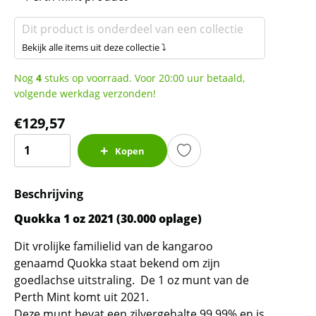
Dit product is onderdeel van een collectie
Bekijk alle items uit deze collectie ⤵
Nog
4
stuks op voorraad. Voor 20:00 uur betaald,
volgende werkdag verzonden!
€
129,57
Quokka
Kopen
1
oz
Beschrijving
2021
(30.000
Quokka 1 oz 2021 (30.000 oplage)
oplage)
Dit vrolijke familielid van de kangaroo
aantal
genaamd Quokka staat bekend om zijn
goedlachse uitstraling. De 1 oz munt van de
Perth Mint komt uit 2021.
Deze munt bevat een zilvergehalte 99,99% en is