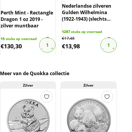
Nederlandse zilveren
Gulden Wilhelmina
Perth Mint - Rectangle
10 
(1922-1943) (slechts
Dragon 1 oz 2019 -
C.H
10% boven spot)
zilver muntbaar
cer
gec
1287
stuks op voorraad
€
17,48
15
stuks op voorraad
79
st
€
130,30
€
13,98
€
1
Meer van de Quokka collectie
Zilver
Zilver