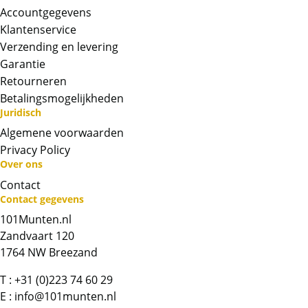
Accountgegevens
Klantenservice
Verzending en levering
Garantie
Retourneren
Betalingsmogelijkheden
Juridisch
Algemene voorwaarden
Privacy Policy
Neem contact op met op!
Over ons
Contact
Chat met ons
Contact gegevens
101Munten.nl
Zandvaart 120
Whatsapp ons!
1764 NW Breezand
Bel ons
T :
+31 (0)223 74 60 29
E :
info@101munten.nl