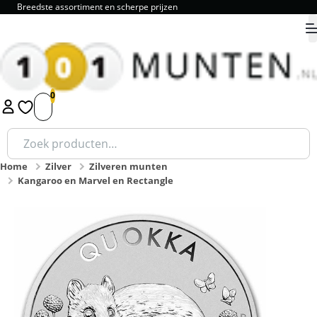
Breedste assortiment en scherpe prijzen
9.8
1
2
3
4
5
Zoeken
naar:
Home
Zilver
Zilveren munten
Kangaroo en Marvel en Rectangle