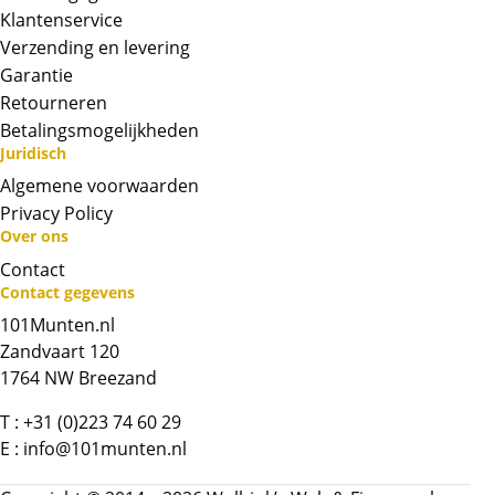
komen daarmee niet rechtstreeks van de
Klantenservice
producent af.
Verzending en levering
Garantie
BTW
Retourneren
Dit product wordt onder de margeregel
Betalingsmogelijkheden
verhandeld. Dit houdt in dat wij btw afdragen
Juridisch
over de marge die wij behalen op dit product.
De btw mag hierdoor door ons niet op de
Algemene voorwaarden
factuur vermeld worden. De prijs op de
Privacy Policy
Over ons
website is inclusief btw
Contact
Contact gegevens
Chat met ons
101Munten.nl
Zandvaart 120
Whatsapp ons!
1764 NW Breezand
Bel ons
T :
+31 (0)223 74 60 29
E :
info@101munten.nl
Contactformulier