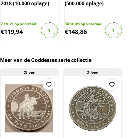
2018 (10.000 oplage)
(500.000 oplage)
1 o
(My
7
stuks op voorraad
36
stuks op voorraad
12
st
€
119,94
€
148,86
€
8
Meer van de Goddesses serie collectie
Zilver
Zilver