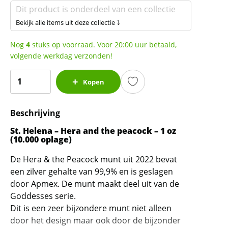
Dit product is onderdeel van een collectie
Bekijk alle items uit deze collectie ⤵
Nog
4
stuks op voorraad. Voor 20:00 uur betaald,
volgende werkdag verzonden!
St.
Kopen
Helena
-
Beschrijving
Hera
and
St. Helena – Hera and the peacock – 1 oz
the
(10.000 oplage)
peacock
De Hera & the Peacock munt uit 2022 bevat
1
een zilver gehalte van 99,9% en is geslagen
oz
door Apmex. De munt maakt deel uit van de
2022
Goddesses serie.
Goddesses
Dit is een zeer bijzondere munt niet alleen
serie
door het design maar ook door de bijzonder
(10.000