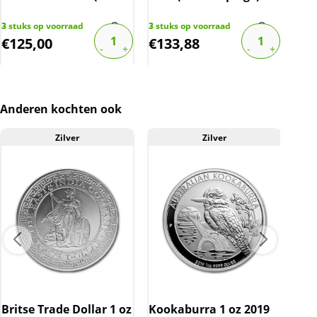
oplage)
3
stuks op voorraad
3
stuks op voorraad
6
stu
€
125,00
€
133,88
€
1
Anderen kochten ook
Zilver
Zilver
Britse Trade Dollar 1 oz
Kookaburra 1 oz 2019
Mas