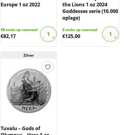
Europe 1 oz 2022
the Lions 1 oz 2024
Goddesses serie (10.000
oplage)
10
stuks op voorraad
3
stuks op voorraad
€
82,17
€
125,00
Zilver
Tuvalu – Gods of