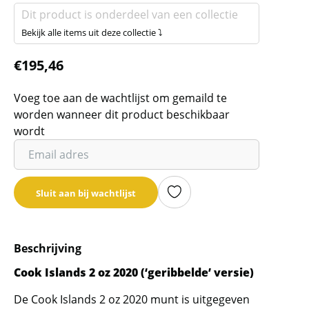
Dit product is onderdeel van een collectie
Bekijk alle items uit deze collectie ⤵
€
195,46
Voeg toe aan de wachtlijst om gemaild te
worden wanneer dit product beschikbaar
wordt
Vul
je
email
Sluit aan bij wachtlijst
adres
in
om
Beschrijving
de
wachtlijst
Cook Islands 2 oz 2020 (‘geribbelde’ versie)
voor
De Cook Islands 2 oz 2020 munt is uitgegeven
dit