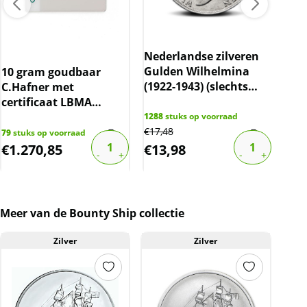
Nederlandse zilveren
Bri
Gulden Wilhelmina
(sl
10 gram goudbaar
(1922-1943) (slechts
spo
C.Hafner met
10% boven spot)
certificaat LBMA
gecertificeerd
1288
stuks op voorraad
85
st
€
17,48
€
108
79
stuks op voorraad
€
1.270,85
€
13,98
€
6
Meer van de Bounty Ship collectie
Zilver
Zilver