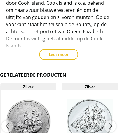
door Cook Island. Cook Island is o.a. bekend
product
om haar azuur blauwe wateren én om de
toe
uitgifte van gouden en zilveren munten. Op de
te
voorkant staat het zeilschip de Bounty, op de
voegen
achterkant het portret van Queen Elizabeth II.
De munt is wettig betaalmiddel op de Cook
Islands.
Lees meer
Levering
Elke munt wordt geleverd in een plastic zakje.
GERELATEERDE PRODUCTEN
Kwaliteit
De munten worden uit voorraad geleverd, en
Zilver
Zilver
komen daarmee niet rechtstreeks van de
producent af. Echter zijn de munten veelal de
muntkoker of -capsule niet uit geweest. De
munten kunnen soms krassen, aanslag en/of
melkvlekken bevatten.
BTW