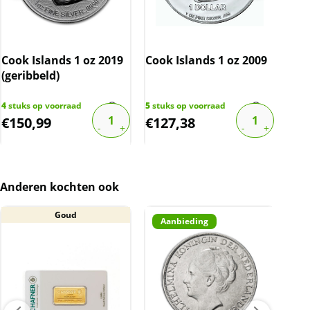
Dit product wordt onder de margeregel
verhandeld. Dit houdt in dat wij btw afdragen
over de marge die wij behalen op dit product.
Cook Islands 1 oz 2019
Cook Islands 1 oz 2009
Coo
De btw mag hierdoor door ons niet op de
(geribbeld)
factuur vermeld worden. De prijs op de
website is inclusief btw.
4
stuks op voorraad
5
stuks op voorraad
3
stu
€
150,99
€
127,38
€
1
Anderen kochten ook
Goud
Aanbieding
A