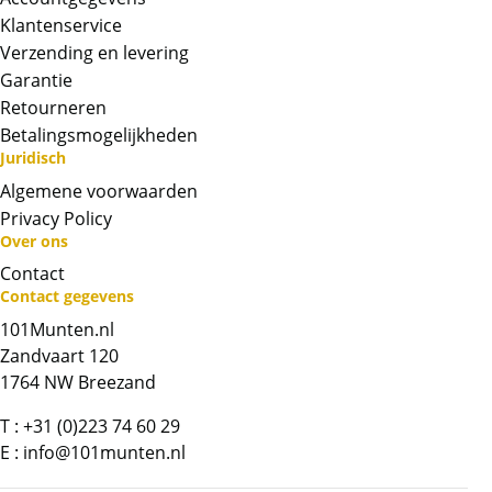
Klantenservice
Verzending en levering
Garantie
Retourneren
Betalingsmogelijkheden
Juridisch
Algemene voorwaarden
Privacy Policy
Over ons
Neem contact op met op!
Contact
Contact gegevens
Chat met ons
101Munten.nl
Zandvaart 120
Whatsapp ons!
1764 NW Breezand
Bel ons
T :
+31 (0)223 74 60 29
E :
info@101munten.nl
Contactformulier