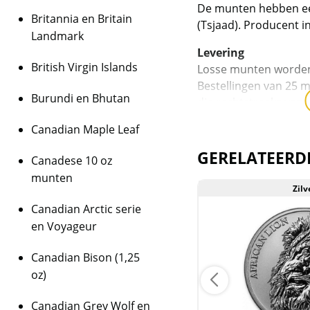
De munten hebben ee
Britannia en Britain
(Tsjaad). Producent i
Landmark
Levering
British Virgin Islands
Losse munten worden 
Bestellingen van 25 
Burundi en Bhutan
die rechtstreeks van 
Canadian Maple Leaf
Kwaliteit
De munten worden ui
GERELATEERD
Canadese 10 oz
daarmee niet rechtst
munten
munten/capsules kun
Zilver
Zilv
melkvlekken bevatten
Canadian Arctic serie
BTW
en Voyageur
Dit product wordt on
Canadian Bison (1,25
houdt in dat wij btw 
behalen op dit produ
oz)
niet op de factuur ve
Canadian Grey Wolf en
is inclusief btw.