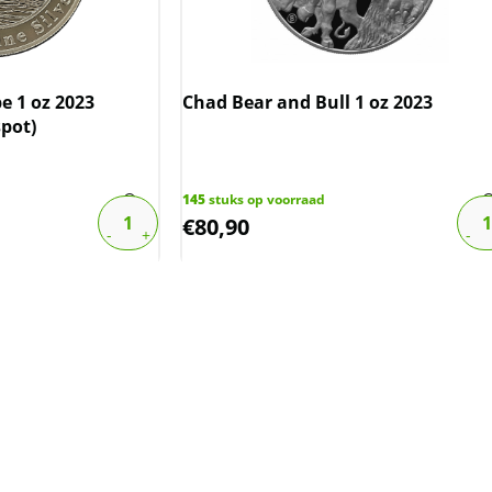
e 1 oz 2023
Chad Bear and Bull 1 oz 2023
spot)
145
stuks op voorraad
€
80,90