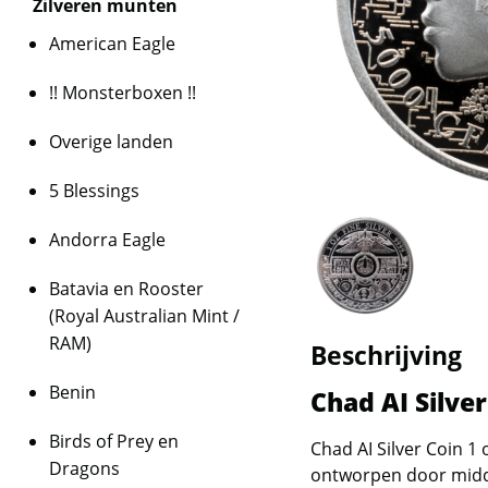
Zilveren munten
American Eagle
!! Monsterboxen !!
Overige landen
5 Blessings
Andorra Eagle
Batavia en Rooster
(Royal Australian Mint /
RAM)
Beschrijving
Benin
Chad AI Silver
Birds of Prey en
Chad AI Silver Coin 1 
Dragons
ontworpen door middel 