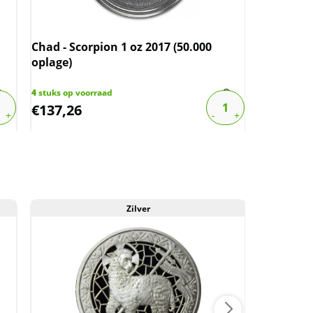
Chad - Scorpion 1 oz 2017 (50.000
Niue - Ico
oplage)
(100.000 
4
stuks op voorraad
255
stuks op
€
137,26
€
74,12
Zilver
Aan