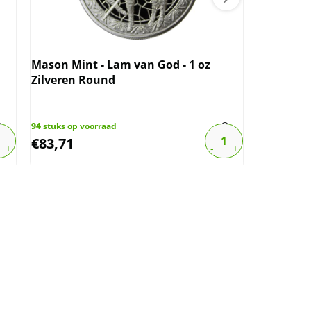
Britannia 
(slechts 
Mason Mint - Lam van God - 1 oz
Zilveren Round
157
stuks op
€
108,42
94
stuks op voorraad
€
83,71
€
64,51