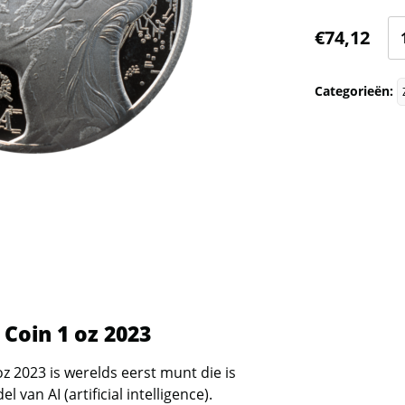
Ch
€
74,12
AI
Si
Categorieën:
Co
1
oz
20
(3
op
aa
 Coin 1 oz 2023
oz 2023 is werelds eerst munt die is
van AI (artificial intelligence).