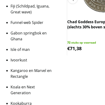
Fiji (Schildpad, Iguana,
Great wave)
ese Dragon 1 oz 2026
Chad Goddess Europ
Funnel-web Spider
(slechts 30% boven 
Gabon springbok en
Ghana
ks op voorraad
72
stuks op voorraad
,76
€
71,38
Isle of man
Ivoorkust
Kangaroo en Marvel en
Rectangle
Koala en Next
Generation
Kookaburra