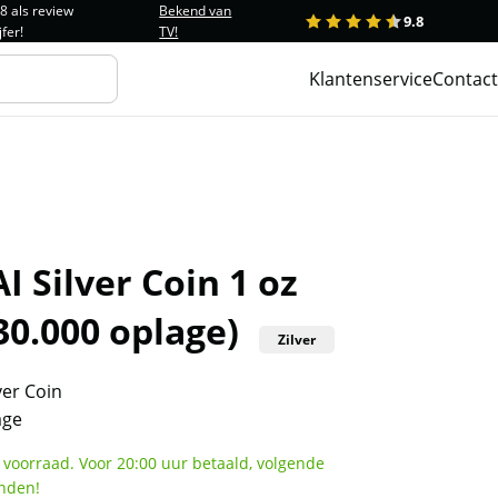
.8 als review
Bekend van
9.8
1
2
3
4
5
jfer!
TV!
Klantenservice
Contact
I Silver Coin 1 oz
30.000 oplage)
Zilver
ver Coin
age
 voorraad. Voor 20:00 uur betaald, volgende
nden!