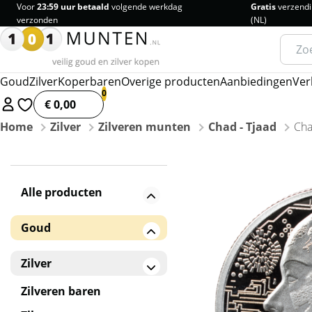
Voor
23:59 uur betaald
volgende werkdag
Gratis
verzendi
verzonden
(NL)
Zoeke
naar:
Goud
Zilver
Koperbaren
Overige producten
Aanbiedingen
Ver
€ 0,00
Home
Zilver
Zilveren munten
Chad - Tjaad
Cha
Alle producten
Goud
Gouden baren
Zilver
Gouden munten
Zilveren baren