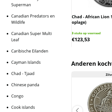
Superman
Canadian Predators en
ican Eagle 1 oz 2018
Chad - African Lion 
Wildlife
oplage)
Canadian Super Multi
 op voorraad
3
stuks op voorraad
4,81
€
123,53
Leaf
Caribische Eilanden
Cayman Islands
Anderen koch
Chad - Tjaad
Zilver
Zilv
Chinese panda
Congo
Cook islands