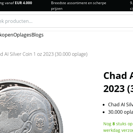
ng vanaf
EUR 4.000
Breedste assortiment en scherpe
9
prijzen
ci
n
kopen
Oplages
Blogs
d AI Silver Coin 1 oz 2023 (30.000 oplage)
Chad A
2023 (
Chad AI Sil
30.000 opl
Nog
8
stuks op
werkdag verzo