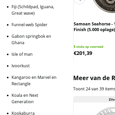
Fiji (Schildpad, Iguana,
Great wave)
rlandse zilveren Gulden
elmina (1922-1943) (slechts 10%
Samoan Seahorse - 1
Funnel-web Spider
n spot)
Finish (5.000 oplage
Gabon springbok en
tuks op voorraad
Ghana
8
5
stuks op voorraad
,98
€
201,39
Isle of man
Ivoorkust
Meer van de Re
Kangaroo en Marvel en
Rectangle
Toont 24 van 39 item
Koala en Next
Zilv
Generation
Kookaburra