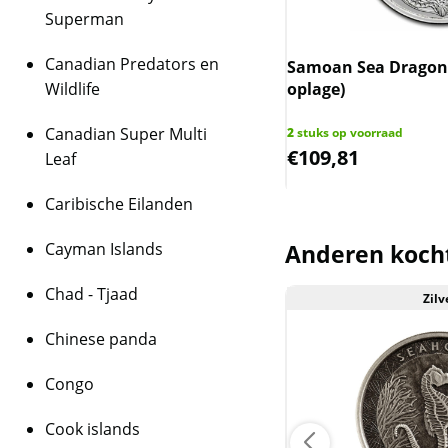
Superman
houdt in dat wij btw 
behalen op dit produ
Canadian Predators en
a Golden Eagle 1 oz 2024
Samoan Sea Dragon -
niet op de factuur ve
flike
Wildlife
oplage)
is inclusief btw.
Canadian Super Multi
 op voorraad
2
stuks op voorraad
1,57
€
109,81
Leaf
Caribische Eilanden
Cayman Islands
Anderen koch
Chad - Tjaad
Zilv
Aanbieding
Chinese panda
Congo
Cook islands