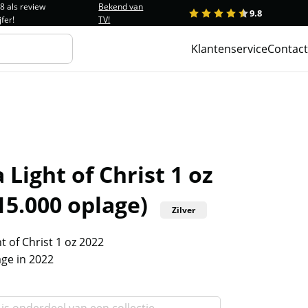
.8 als review
Bekend van
9.8
1
2
3
4
5
jfer!
TV!
Klantenservice
Contact
Light of Christ 1 oz
15.000 oplage)
Zilver
 of Christ 1 oz 2022
age in 2022