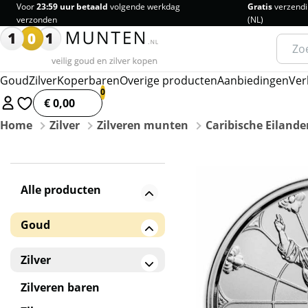
Voor
23:59 uur betaald
volgende werkdag
Gratis
verzendi
verzonden
(NL)
Zoeke
naar:
Goud
Zilver
Koperbaren
Overige producten
Aanbiedingen
Ver
€ 0,00
Home
Zilver
Zilveren munten
Caribische Eilande
Alle producten
Goud
Gouden baren
Zilver
Gouden munten
Zilveren baren