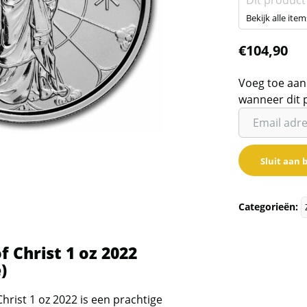
Dit product
Bekijk alle item
€
104,90
Voeg toe aan
wanneer dit 
Vul
je
email
Sluit aan b
adres
in
om
Categorieën:
de
wachtlijst
f Christ 1 oz 2022
voor
)
dit
product
hrist 1 oz 2022 is een prachtige
toe