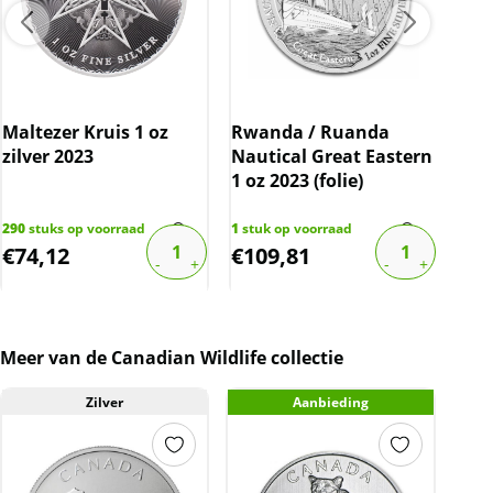
De btw mag hierdoor door ons niet op de
factuur vermeld worden. De prijs op de
website is inclusief btw.
Maltezer Kruis 1 oz
Rwanda / Ruanda
Tok
zilver 2023
Nautical Great Eastern
Ari
1 oz 2023 (folie)
290
stuks op voorraad
1
stuk op voorraad
3
stu
€
74,12
€
109,81
€
1
Meer van de Canadian Wildlife collectie
Zilver
Aanbieding