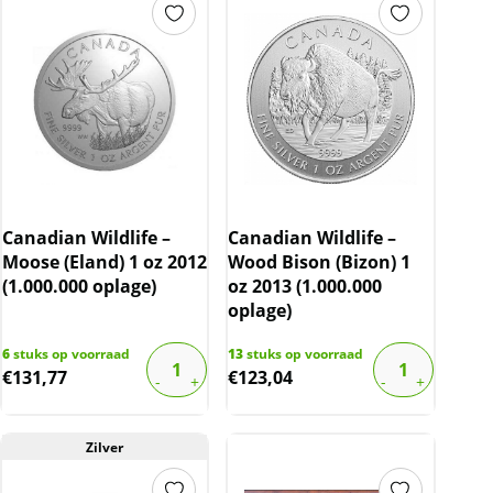
Canadian Wildlife –
Canadian Wildlife –
Moose (Eland) 1 oz 2012
Wood Bison (Bizon) 1
(1.000.000 oplage)
oz 2013 (1.000.000
oplage)
6
stuks op voorraad
13
stuks op voorraad
€
131,77
€
123,04
Zilver