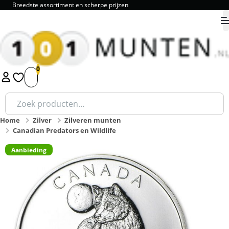
Breedste assortiment en scherpe prijzen
9.8
1
2
3
4
5
Zoeken
naar:
Home
Zilver
Zilveren munten
Canadian Predators en Wildlife
Aanbieding