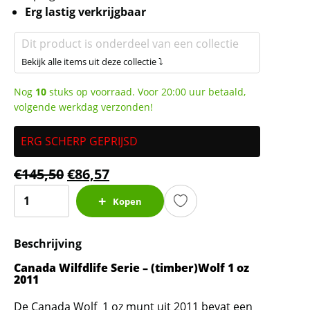
Erg lastig verkrijgbaar
Dit product is onderdeel van een collectie
Bekijk alle items uit deze collectie ⤵
Nog
10
stuks op voorraad. Voor 20:00 uur betaald,
volgende werkdag verzonden!
ERG SCHERP GEPRIJSD
€
145,50
€
86,57
Canadian
Kopen
Wildlife
-
Beschrijving
Wolf
1
Canada Wilfdlife Serie – (timber)Wolf 1 oz
oz
2011
2011
De Canada Wolf 1 oz munt uit 2011 bevat een