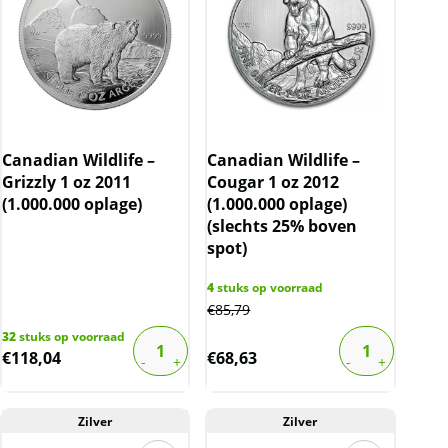
Canadian Wildlife –
Canadian Wildlife –
Grizzly 1 oz 2011
Cougar 1 oz 2012
(1.000.000 oplage)
(1.000.000 oplage)
(slechts 25% boven
spot)
4
stuks op voorraad
€
85,79
32
stuks op voorraad
€
118,04
€
68,63
Zilver
Zilver