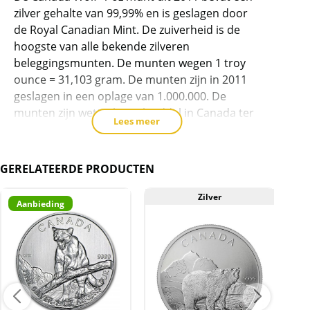
(1.000.000
zilver gehalte van 99,99% en is geslagen door
oplage)
de Royal Canadian Mint. De zuiverheid is de
aantal
hoogste van alle bekende zilveren
beleggingsmunten. De munten wegen 1 troy
ounce = 31,103 gram. De munten zijn in 2011
geslagen in een oplage van 1.000.000. De
munten zijn wettig betaalmiddel in Canada ter
Lees meer
waarde van 5 CAD.
De munten zijn erg populair als belegging.
GERELATEERDE PRODUCTEN
Ondanks dat alle 6 munten uit deze serie zijn
geslagen in een oplage van 1.000.000, is deze
Zilver
Aanbieding
munt erg lastig verkrijgbaar.
In de Wildlife serie zijn de volgende munten
verschenen:
2011 – Grizzly – oplage van 1.000.000
2011 – Timberwolf – oplage van 1.000.000
2012 – Cougar – oplage van 1.000.000