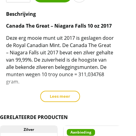
Great
Beschrijving
-
Niagara
Canada The Great – Niagara Falls 10 oz 2017
Falls
10
Deze erg mooie munt uit 2017 is geslagen door
oz
de Royal Canadian Mint. De Canada The Great
2017
– Niagara Falls uit 2017 bevat een zilver gehalte
aantal
van 99,99%. De zuiverheid is de hoogste van
alle bekende zilveren beleggingsmunten. De
munten wegen 10 troy ounce = 311,034768
gram.
Lees meer
Levering
GERELATEERDE PRODUCTEN
Deze munt wordt geleverd in een platic
capsule.
Zilver
Aanbieding