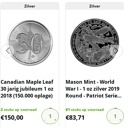
website is inclusief btw.
Zilver
Zilver
A
Can
oz 
Canadian Maple Leaf
Mason Mint - World
bov
30 jarig jubileum 1 oz
War I - 1 oz zilver 2019
2018 (150.000 oplage)
Round - Patriot Series
#2
59
st
€
108
2
stuks op voorraad
61
stuks op voorraad
€
150,00
€
83,71
€
6