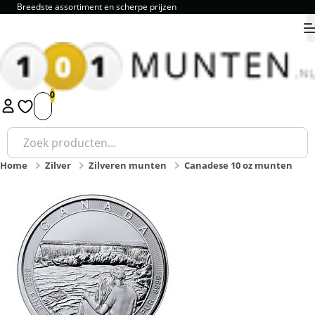
Breedste assortiment en scherpe prijzen
9.8
1
2
3
4
5
Zoeken
naar:
Home
Zilver
Zilveren munten
Canadese 10 oz munten