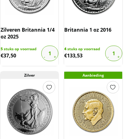
Zilveren Britannia 1/4
Britannia 1 oz 2016
oz 2025
5
stuks op voorraad
4
stuks op voorraad
€
37,50
€
133,53
Zilver
Aanbieding