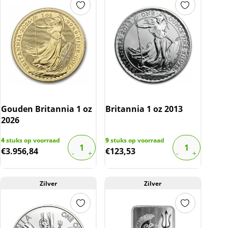
Gouden Britannia 1 oz
Britannia 1 oz 2013
2026
4
stuks op voorraad
9
stuks op voorraad
€
3.956,84
€
123,53
Zilver
Zilver