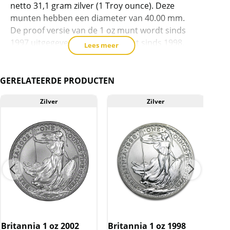
netto 31,1 gram zilver (1 Troy ounce). Deze
munten hebben een diameter van 40.00 mm.
De proof versie van de 1 oz munt wordt sinds
1997 uitgegeven, de bullion munt sinds 1998.
Lees meer
De munt is in 2008 in een oplage verschenen
van 100.000 stuks.
GERELATEERDE PRODUCTEN
Zilver
Zilver
Levering
Elke munt wordt geleverd in een plastic
capsule.
Kwaliteit
De munten worden uit voorraad geleverd, en
komen daarmee niet rechtstreeks van de
Britannia 1 oz 2002
Britannia 1 oz 1998
Bri