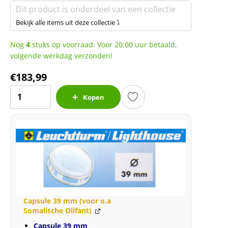
Dit product is onderdeel van een collectie
Bekijk alle items uit deze collectie ⤵
Nog
4
stuks op voorraad. Voor 20:00 uur betaald,
volgende werkdag verzonden!
€
183,99
Britannia
Kopen
1
oz
2008
(100.000
oplage)
aantal
Capsule 39 mm (voor o.a
Somalische Olifant)
Capsule 39 mm