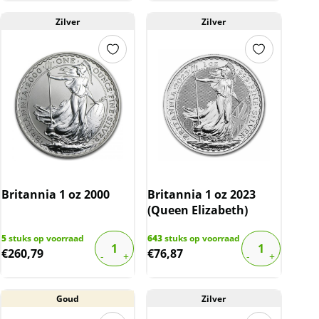
Zilver
Zilver
Britannia 1 oz 2000
Britannia 1 oz 2023
(Queen Elizabeth)
5
stuks op voorraad
643
stuks op voorraad
€
260,79
€
76,87
Goud
Zilver