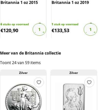
Britannia 1 oz 2015
Britannia 1 oz 2019
Can
Moo
6
stuks op voorraad
1
stuk op voorraad
1
stu
€
120,90
€
133,53
€
1
Meer van de Britannia collectie
Toont 24 van 59 items
Zilver
Zilver