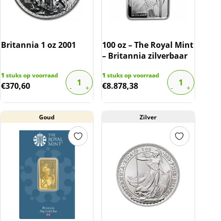
Britannia 1 oz 2001
100 oz – The Royal Mint
– Britannia zilverbaar
1
stuks op voorraad
1
stuks op voorraad
€
370,60
€
8.878,38
Goud
Zilver