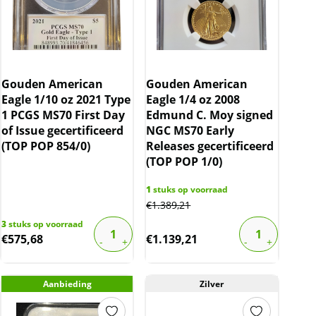
Gouden American
Gouden American
Eagle 1/10 oz 2021 Type
Eagle 1/4 oz 2008
1 PCGS MS70 First Day
Edmund C. Moy signed
of Issue gecertificeerd
NGC MS70 Early
(TOP POP 854/0)
Releases gecertificeerd
(TOP POP 1/0)
1
stuks op voorraad
€
1.389,21
3
stuks op voorraad
€
575,68
€
1.139,21
Aanbieding
Zilver