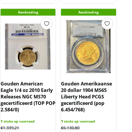
Aanbieding
Aanbieding
Gouden American
Gouden Amerikaanse
Eagle 1/4 oz 2010 Early
20 dollar 1904 MS65
Releases NGC MS70
Liberty Head PCGS
gecertificeerd (TOP POP
gecertificeerd (pop
2.584/0)
6.454/768)
1
stuks op voorraad
1
stuks op voorraad
€
1.339,21
€
6.130,80