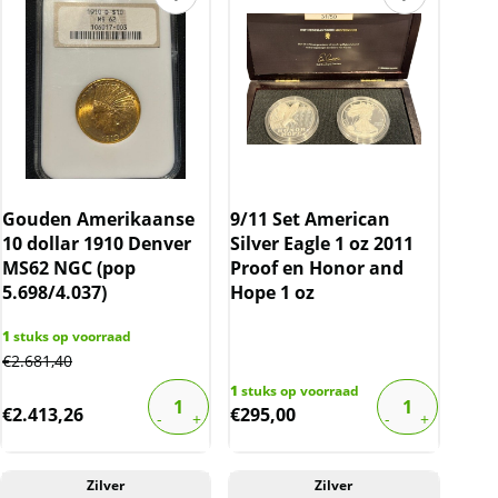
Gouden Amerikaanse
9/11 Set American
10 dollar 1910 Denver
Silver Eagle 1 oz 2011
MS62 NGC (pop
Proof en Honor and
5.698/4.037)
Hope 1 oz
1
stuks op voorraad
€
2.681,40
1
stuks op voorraad
€
2.413,26
€
295,00
Zilver
Zilver