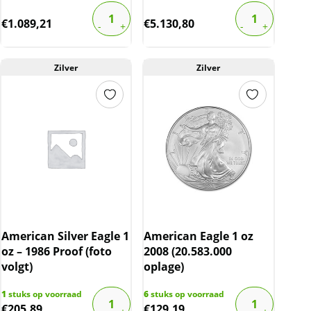
€
1.089,21
€
5.130,80
Zilver
Zilver
American Silver Eagle 1
American Eagle 1 oz
oz – 1986 Proof (foto
2008 (20.583.000
volgt)
oplage)
1
stuks op voorraad
6
stuks op voorraad
€
205,89
€
129,19