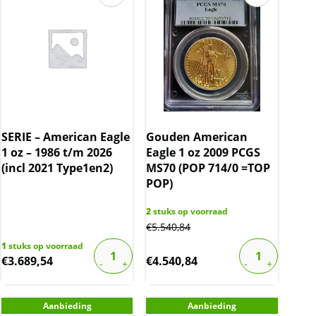
SERIE – American Eagle
Gouden American
1 oz – 1986 t/m 2026
Eagle 1 oz 2009 PCGS
(incl 2021 Type1en2)
MS70 (POP 714/0 =TOP
POP)
2
stuks op voorraad
€
5.540,84
1
stuks op voorraad
€
3.689,54
€
4.540,84
Aanbieding
Aanbieding