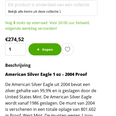
Dit product is onderdeel van een collectie
Bekijk alle items uit deze collectie ⤵
Nog
3
stuks op voorraad. Voor 20:00 uur betaald,
volgende werkdag verzonden!
€
274,52
American
Kopen
Silver
Eagle
Beschrijving
1
oz
American Silver Eagle 1 oz – 2004 Proof
-
De American Silver Eagle uit 2004 bevat een
2004
zilver gehalte van 99,9% en is geslagen door de
Proof
United States Mint. De American Silver Eagle
aantal
wordt vanaf 1986 geslagen. De munt van 2004
is verschenen in een totale oplage van 801.602
in Proof, West Mint. De munten wegen 1 troy