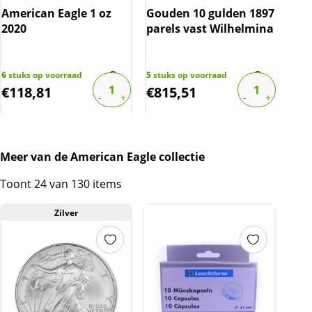
American Eagle 1 oz
Gouden 10 gulden 1897
Gou
2020
parels vast Wilhelmina
par
6
stuks op voorraad
5
stuks op voorraad
8
stu
€
118,81
€
815,51
€
8
Meer van de American Eagle collectie
Toont 24 van 130 items
Zilver