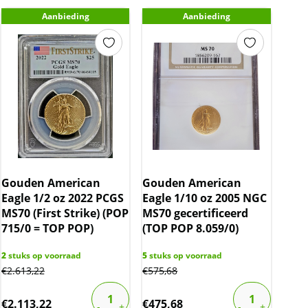
Aanbieding
Aanbieding
Gouden American
Gouden American
Eagle 1/2 oz 2022 PCGS
Eagle 1/10 oz 2005 NGC
MS70 (First Strike) (POP
MS70 gecertificeerd
715/0 = TOP POP)
(TOP POP 8.059/0)
2
stuks op voorraad
5
stuks op voorraad
€
2.613,22
€
575,68
€
2.113,22
€
475,68