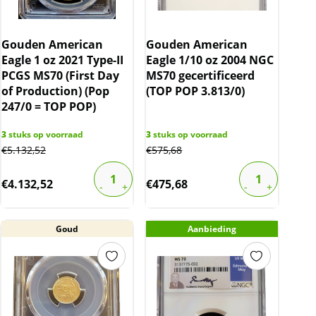
Gouden American
Gouden American
Eagle 1 oz 2021 Type-II
Eagle 1/10 oz 2004 NGC
PCGS MS70 (First Day
MS70 gecertificeerd
of Production) (Pop
(TOP POP 3.813/0)
247/0 = TOP POP)
3
stuks op voorraad
3
stuks op voorraad
€
5.132,52
€
575,68
€
4.132,52
€
475,68
Goud
Aanbieding