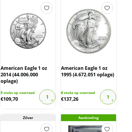
American Eagle 1 oz
American Eagle 1 oz
2014 (44.006.000
1995 (4.672.051 oplage)
oplage)
5
stuks op voorraad
6
stuks op voorraad
€
109,70
€
137,26
Zilver
Aanbieding