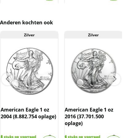
De btw mag hierdoor door ons niet op de
factuur vermeld worden. De prijs op de
website is inclusief btw.
Anderen kochten ook
Zilver
Zilver
American Eagle 1 oz
American Eagle 1 oz
Ame
2004 (8.882.754 oplage)
2016 (37.701.500
199
oplage)
8
stuks op voorraad
6
stuks op voorraad
5
stu