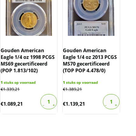
Gouden American
Gouden American
Eagle 1/4 oz 1998 PCGS
Eagle 1/4 oz 2013 PCGS
MS69 gecertificeerd
MS70 gecertificeerd
(POP 1.813/102)
(TOP POP 4.478/0)
1
stuks op voorraad
1
stuks op voorraad
€
1.339,21
€
1.389,21
€
1.089,21
€
1.139,21