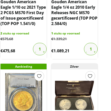
Gouden American
Gouden American
Eagle 1/10 oz 2021 Type
Eagle 1/4 oz 2010 Early
2 PCGS MS70 First Day
Releases NGC MS70
of Issue gecertificeerd
gecertificeerd (TOP POP
(TOP POP 1.541/0)
2.584/0)
2
stuks op voorraad
1
stuks op voorraad
€
575,68
€
1.339,21
€
475,68
€
1.089,21
Aanbieding
Zilver