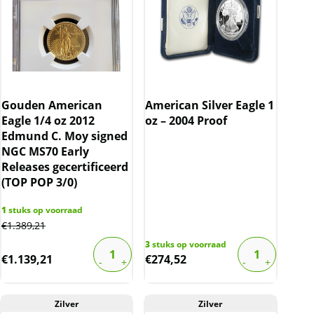
Gouden American
American Silver Eagle 1
Eagle 1/4 oz 2012
oz – 2004 Proof
Edmund C. Moy signed
NGC MS70 Early
Releases gecertificeerd
(TOP POP 3/0)
1
stuks op voorraad
€
1.389,21
3
stuks op voorraad
€
1.139,21
€
274,52
Zilver
Zilver