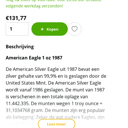
volgende werkdag verzonden!
€
131,77
American
Kopen
Eagle
1
Beschrijving
oz
1987
American Eagle 1 oz 1987
(11.442.335
oplage)
De American Silver Eagle uit 1987 bevat een
aantal
zilver gehalte van 99,9% en is geslagen door de
United States Mint. De American Silver Eagle
wordt vanaf 1986 geslagen. De munt van 1987
is verschenen in een totale oplage van
11.442.335. De munten wegen 1 troy ounce =
31,1034768 gram. De munten zijn erg populair
als belegging. Zeker de wat oudere Eagles, zijn
een stuk lastiger te verkrijgen.
Lees meer