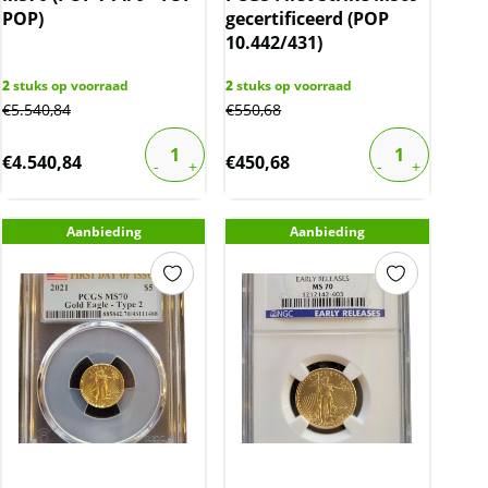
POP)
gecertificeerd (POP
10.442/431)
2
stuks op voorraad
2
stuks op voorraad
€
5.540,84
€
550,68
€
4.540,84
€
450,68
Aanbieding
Aanbieding