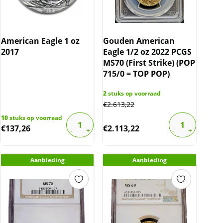
American Eagle 1 oz
Gouden American
2017
Eagle 1/2 oz 2022 PCGS
MS70 (First Strike) (POP
715/0 = TOP POP)
2
stuks op voorraad
€
2.613,22
10
stuks op voorraad
€
137,26
€
2.113,22
Aanbieding
Aanbieding