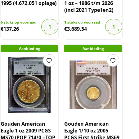
1995 (4.672.051 oplage)
1 oz – 1986 t/m 2026
(incl 2021 Type1en2)
6
stuks op voorraad
1
stuks op voorraad
€
137,26
€
3.689,54
Aanbieding
Aanbieding
Gouden American
Gouden American
Eagle 1 oz 2009 PCGS
Eagle 1/10 oz 2005
MS70 (POP 714/0 =TOP
PCGS First Strike MS69