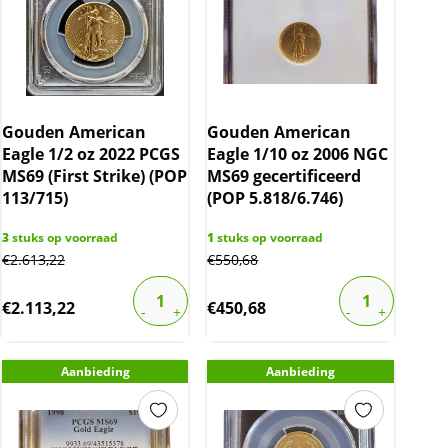
Gouden American
Gouden American
Eagle 1/2 oz 2022 PCGS
Eagle 1/10 oz 2006 NGC
MS69 (First Strike) (POP
MS69 gecertificeerd
113/715)
(POP 5.818/6.746)
3
stuks op voorraad
1
stuks op voorraad
€
2.613,22
€
550,68
€
2.113,22
€
450,68
Aanbieding
Aanbieding