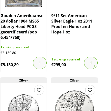
Gouden Amerikaanse
9/11 Set American
20 dollar 1904 MS65
Silver Eagle 1 oz 2011
Liberty Head PCGS
Proof en Honor and
gecertificeerd (pop
Hope 1 oz
6.454/768)
1
stuks op voorraad
€
6.130,80
1
stuks op voorraad
€
5.130,80
€
295,00
Zilver
Zilver