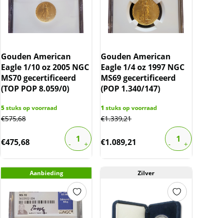
Gouden American
Gouden American
Eagle 1/10 oz 2005 NGC
Eagle 1/4 oz 1997 NGC
MS70 gecertificeerd
MS69 gecertificeerd
(TOP POP 8.059/0)
(POP 1.340/147)
5
stuks op voorraad
1
stuks op voorraad
€
575,68
€
1.339,21
€
475,68
€
1.089,21
Aanbieding
Zilver