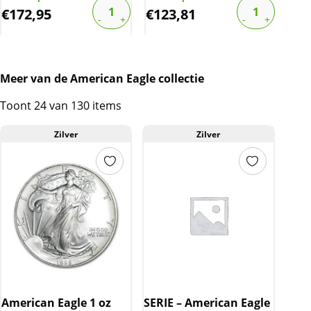
€
172,95
€
123,81
€
1
Meer van de American Eagle collectie
Toont 24 van 130 items
Zilver
Zilver
American Eagle 1 oz
SERIE – American Eagle