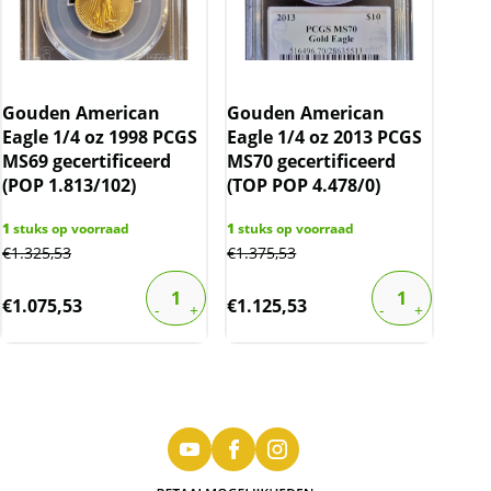
Gouden American
Gouden American
Eagle 1/4 oz 1998 PCGS
Eagle 1/4 oz 2013 PCGS
MS69 gecertificeerd
MS70 gecertificeerd
(POP 1.813/102)
(TOP POP 4.478/0)
1
stuks op voorraad
1
stuks op voorraad
€
1.325,53
€
1.375,53
€
1.075,53
€
1.125,53