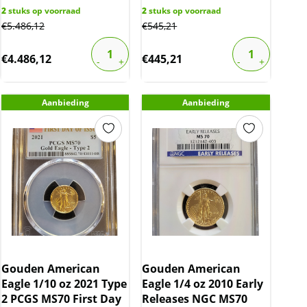
2
stuks op voorraad
2
stuks op voorraad
€
5.486,12
€
545,21
€
4.486,12
€
445,21
Aanbieding
Aanbieding
Gouden American
Gouden American
Eagle 1/10 oz 2021 Type
Eagle 1/4 oz 2010 Early
2 PCGS MS70 First Day
Releases NGC MS70