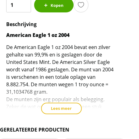
American
Kopen
Eagle
1
Beschrijving
oz
2004
American Eagle 1 oz 2004
(8.882.754
De American Eagle 1 oz 2004 bevat een zilver
oplage)
gehalte van 99,9% en is geslagen door de
aantal
United States Mint. De American Silver Eagle
wordt vanaf 1986 geslagen. De munt van 2004
is verschenen in een totale oplage van
8.882.754. De munten wegen 1 troy ounce =
31,1034768 gram.
De munten zijn erg populair als belegging.
Zeker de wat oudere Eagles, zijn een stuk
Lees meer
lastiger te verkrijgen.
Levering
GERELATEERDE PRODUCTEN
Bestellingen van 20 munten van het zelfde jaar