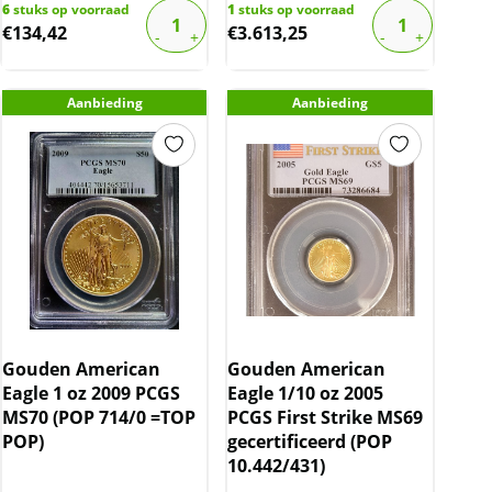
6
stuks op voorraad
1
stuks op voorraad
€
134,42
€
3.613,25
Aanbieding
Aanbieding
Gouden American
Gouden American
Eagle 1 oz 2009 PCGS
Eagle 1/10 oz 2005
MS70 (POP 714/0 =TOP
PCGS First Strike MS69
POP)
gecertificeerd (POP
10.442/431)