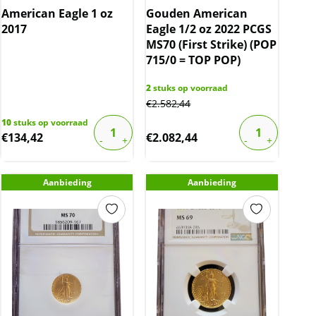
American Eagle 1 oz
Gouden American
2017
Eagle 1/2 oz 2022 PCGS
MS70 (First Strike) (POP
715/0 = TOP POP)
2
stuks op voorraad
€
2.582,44
10
stuks op voorraad
€
134,42
€
2.082,44
Aanbieding
Aanbieding