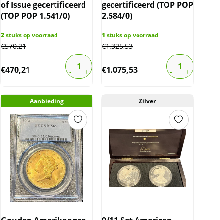
of Issue gecertificeerd
gecertificeerd (TOP POP
(TOP POP 1.541/0)
2.584/0)
2
stuks op voorraad
1
stuks op voorraad
€
570,21
€
1.325,53
€
470,21
€
1.075,53
Aanbieding
Zilver
Gouden Amerikaanse
9/11 Set American