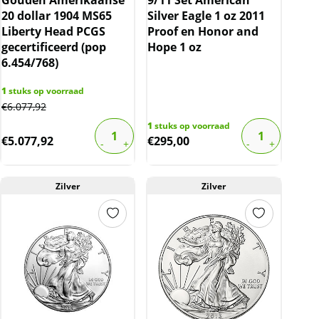
20 dollar 1904 MS65
Silver Eagle 1 oz 2011
Liberty Head PCGS
Proof en Honor and
gecertificeerd (pop
Hope 1 oz
6.454/768)
1
stuks op voorraad
€
6.077,92
1
stuks op voorraad
€
5.077,92
€
295,00
Zilver
Zilver