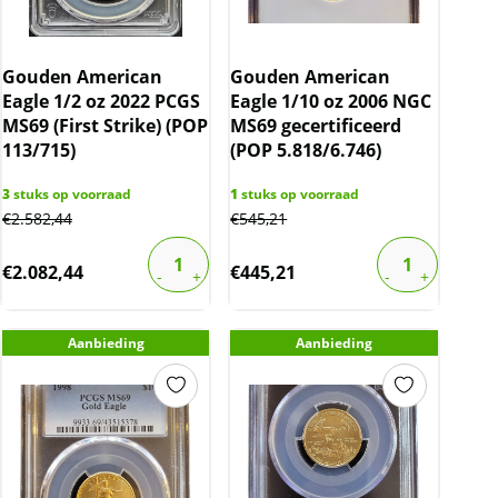
Gouden American
Gouden American
Eagle 1/2 oz 2022 PCGS
Eagle 1/10 oz 2006 NGC
MS69 (First Strike) (POP
MS69 gecertificeerd
113/715)
(POP 5.818/6.746)
3
stuks op voorraad
1
stuks op voorraad
€
2.582,44
€
545,21
€
2.082,44
€
445,21
Aanbieding
Aanbieding