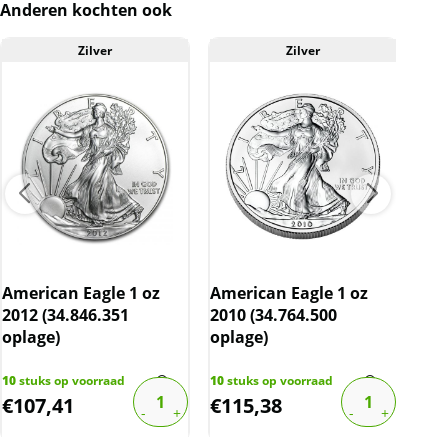
Anderen kochten ook
website is inclusief btw.
Zilver
Zilver
American Eagle 1 oz
American Eagle 1 oz
Ame
2012 (34.846.351
2010 (34.764.500
201
oplage)
oplage)
opl
10
stuks op voorraad
10
stuks op voorraad
1
stu
€
107,41
€
115,38
€
1