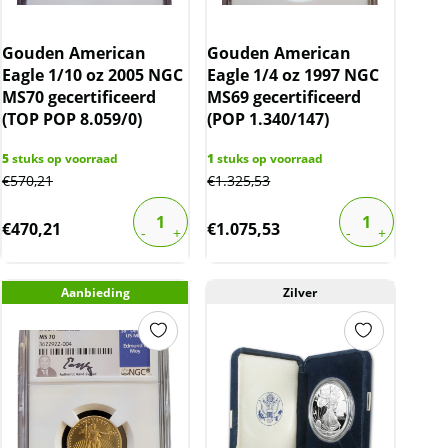
Gouden American
Gouden American
Eagle 1/10 oz 2005 NGC
Eagle 1/4 oz 1997 NGC
MS70 gecertificeerd
MS69 gecertificeerd
(TOP POP 8.059/0)
(POP 1.340/147)
5
stuks op voorraad
1
stuks op voorraad
€
570,21
€
1.325,53
€
470,21
€
1.075,53
Aanbieding
Zilver