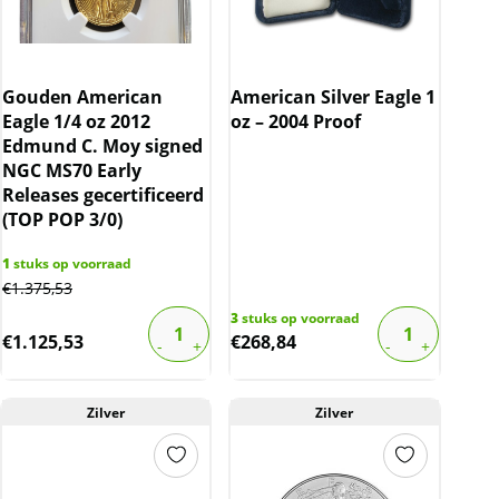
Gouden American
American Silver Eagle 1
Eagle 1/4 oz 2012
oz – 2004 Proof
Edmund C. Moy signed
NGC MS70 Early
Releases gecertificeerd
(TOP POP 3/0)
1
stuks op voorraad
€
1.375,53
3
stuks op voorraad
€
1.125,53
€
268,84
Zilver
Zilver