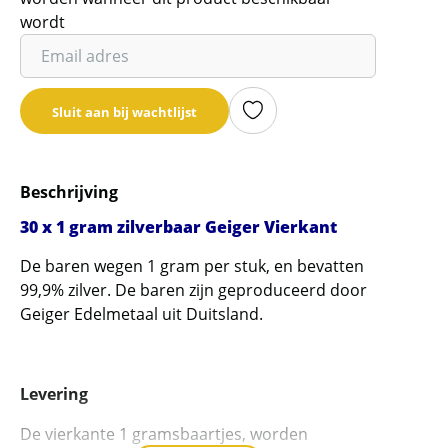
wordt
Vul
je
email
Sluit aan bij wachtlijst
adres
in
om
Beschrijving
de
wachtlijst
30 x 1 gram zilverbaar Geiger Vierkant
voor
De baren wegen 1 gram per stuk, en bevatten
dit
99,9% zilver. De baren zijn geproduceerd door
product
Geiger Edelmetaal uit Duitsland.
toe
te
voegen
Levering
De vierkante 1 gramsbaartjes, worden