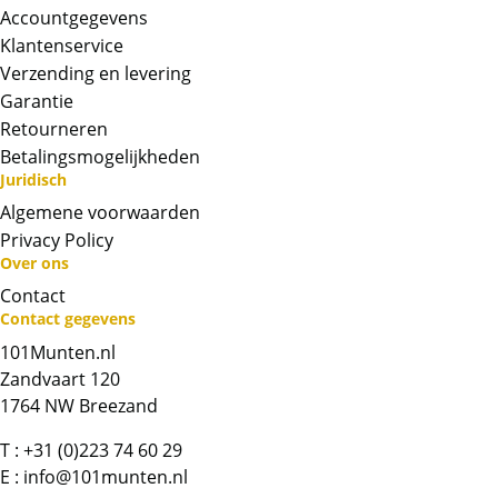
Accountgegevens
De vierkante 1 gramsbaartjes, worden
Klantenservice
geleverd in een vierkant doosje. De baartjes
Verzending en levering
zijn verpakt in 2 rijen van 15 baartjes.
Garantie
Retourneren
Betalingsmogelijkheden
BTW
Juridisch
Algemene voorwaarden
Zilverbaren zijn belast met 21% btw. De prijs
Privacy Policy
op de website is inclusief deze 21% btw.
Over ons
Contact
Chat met ons
Contact gegevens
101Munten.nl
Whatsapp ons!
Zandvaart 120
1764 NW Breezand
Bel ons
T :
+31 (0)223 74 60 29
E :
info@101munten.nl
Contactformulier