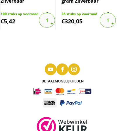
Zilverbaar
gram Zilverbaar
2
stu
€
106
100
stuks op voorraad
35
stuks op voorraad
€
5,42
€
320,05
€
8