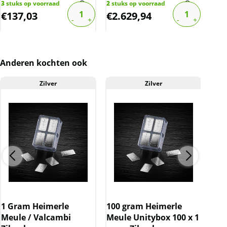
3
stuks op voorraad
2
stuks op voorraad
1
stu
€
137,03
€
2.629,94
€
3
Anderen kochten ook
Zilver
Zilver
A
De 
Kon
1 Gram Heimerle
100 gram Heimerle
189
Meule / Valcambi
Meule Unitybox 100 x 1