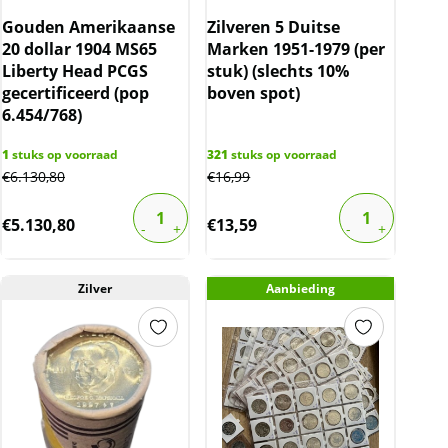
Gouden Amerikaanse
Zilveren 5 Duitse
20 dollar 1904 MS65
Marken 1951-1979 (per
Liberty Head PCGS
stuk) (slechts 10%
gecertificeerd (pop
boven spot)
6.454/768)
1
stuks op voorraad
321
stuks op voorraad
€
6.130,80
€
16,99
€
5.130,80
€
13,59
Zilver
Aanbieding