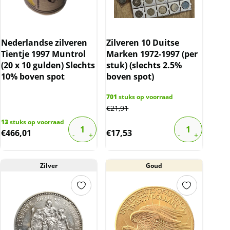
Nederlandse zilveren
Zilveren 10 Duitse
Tientje 1997 Muntrol
Marken 1972-1997 (per
(20 x 10 gulden) Slechts
stuk) (slechts 2.5%
10% boven spot
boven spot)
701
stuks op voorraad
€
21,91
13
stuks op voorraad
€
466,01
€
17,53
Zilver
Goud