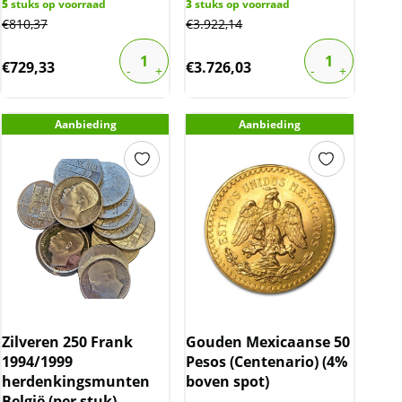
5
stuks op voorraad
3
stuks op voorraad
€
810,37
€
3.922,14
€
729,33
€
3.726,03
Aanbieding
Aanbieding
Zilveren 250 Frank
Gouden Mexicaanse 50
1994/1999
Pesos (Centenario) (4%
herdenkingsmunten
boven spot)
België (per stuk)