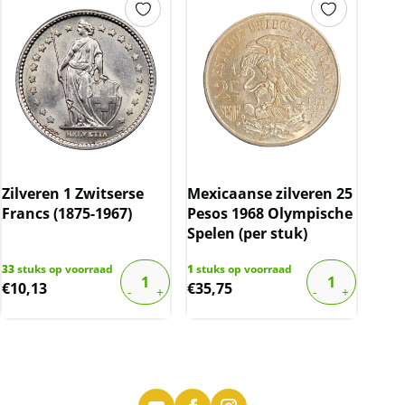
Zilveren 1 Zwitserse
Mexicaanse zilveren 25
Francs (1875-1967)
Pesos 1968 Olympische
Spelen (per stuk)
33
stuks op voorraad
1
stuks op voorraad
€
10,13
€
35,75