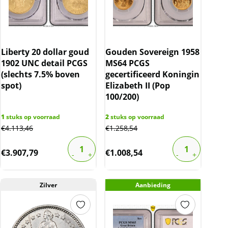
Liberty 20 dollar goud
Gouden Sovereign 1958
1902 UNC detail PCGS
MS64 PCGS
(slechts 7.5% boven
gecertificeerd Koningin
spot)
Elizabeth II (Pop
100/200)
1
stuks op voorraad
2
stuks op voorraad
€
4.113,46
€
1.258,54
€
3.907,79
€
1.008,54
Zilver
Aanbieding