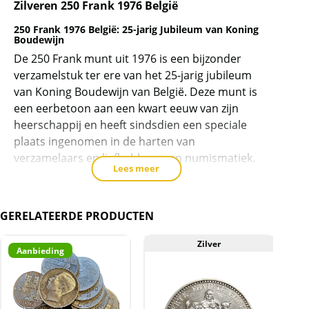
wachtlijst
Zilveren 250 Frank 1976 België
voor
250 Frank 1976 België: 25-jarig Jubileum van Koning
dit
Boudewijn
product
De 250 Frank munt uit 1976 is een bijzonder
toe
verzamelstuk ter ere van het 25-jarig jubileum
te
van Koning Boudewijn van België. Deze munt is
voegen
een eerbetoon aan een kwart eeuw van zijn
heerschappij en heeft sindsdien een speciale
plaats ingenomen in de harten van
verzamelaars en liefhebbers van numismatiek.
Lees meer
De munt komt in 4 varianten voor, Vlaams en
Franstalig omschrift en kleine en grote B. Wij
maken geen verschil in deze en kunnen ook
GERELATEERDE PRODUCTEN
geen varianten uitzoeken voor u!
Zilver
Historische Achtergrond van de 250 Frank Munt
Aanbieding
In 1951 besteeg Koning Boudewijn de troon, en
in 1976 vierde België zijn zilveren jubileum. Ter
gelegenheid van dit belangrijke evenement