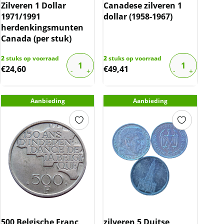
Zilveren 1 Dollar
Canadese zilveren 1
1971/1991
dollar (1958-1967)
herdenkingsmunten
Canada (per stuk)
2
stuks op voorraad
2
stuks op voorraad
€
24,60
€
49,41
Aanbieding
Aanbieding
500 Belgische Franc
zilveren 5 Duitse