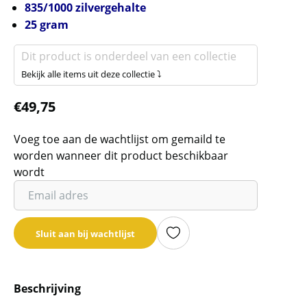
835/1000 zilvergehalte
25 gram
Dit product is onderdeel van een collectie
Bekijk alle items uit deze collectie ⤵
€
49,75
Voeg toe aan de wachtlijst om gemaild te
worden wanneer dit product beschikbaar
wordt
Vul
je
email
Sluit aan bij wachtlijst
adres
in
om
Beschrijving
de