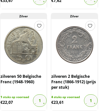
€
33,67
€
7,62
Zilver
Zilver
zilveren 50 Belgische
zilveren 2 Belgische
Franc (1948-1960)
Franc (1866-1912) (prijs
per stuk)
1
stuks op voorraad
4
stuks op voorraad
€
22,07
€
23,61