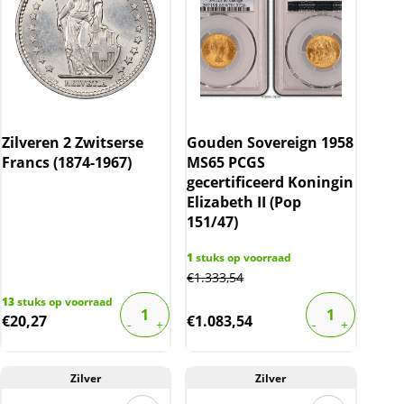
Zilveren 2 Zwitserse
Gouden Sovereign 1958
Francs (1874-1967)
MS65 PCGS
gecertificeerd Koningin
Elizabeth II (Pop
151/47)
1
stuks op voorraad
€
1.333,54
13
stuks op voorraad
€
20,27
€
1.083,54
Zilver
Zilver