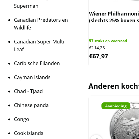
Superman
De munten worden ui
er Philharmoniker 1 oz 2014
daarmee niet rechtst
Wiener Philharmonik
Canadian Predators en
3.508 oplage) (slechts 17.5%
(slechts 25% boven 
zijn de munten veelal
n spot)
Wildlife
geweest. De munten 
melkvlekken bevatten
ks op voorraad
Canadian Super Multi
57
stuks op voorraad
44
€
114,23
BTW
Leaf
,93
€
67,97
Dit product wordt on
Caribische Eilanden
houdt in dat wij btw 
behalen op dit produ
Cayman Islands
niet op de factuur ve
Anderen koch
is inclusief btw
Chad - Tjaad
Goud
Chinese panda
Aanbieding
Congo
Cook islands