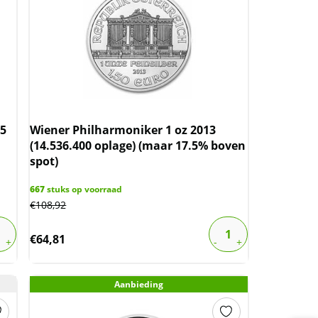
5
Wiener Philharmoniker 1 oz 2013
(14.536.400 oplage) (maar 17.5% boven
spot)
667
stuks op voorraad
€
108,92
€
64,81
Aanbieding