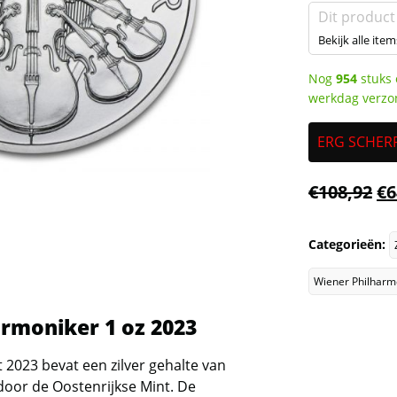
Dit product
Bekijk alle item
Nog
954
stuks 
werkdag verzo
ERG SCHERP
€
108,92
€
6
Categorieën:
Wiener Philharm
rmoniker 1 oz 2023
 2023 bevat een zilver gehalte van
door de Oostenrijkse Mint. De