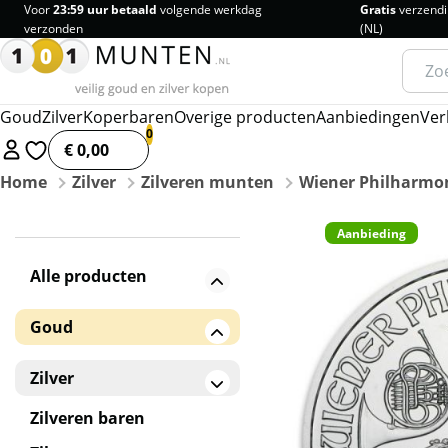
Voor
23:59 uur betaald
volgende werkdag
Gratis
verzendi
verzonden
(NL)
Zoeke
naar:
Goud
Zilver
Koperbaren
Overige producten
Aanbiedingen
Ver
€ 0,00
Home
Zilver
Zilveren munten
Wiener Philharmo
Aanbieding
Alle producten
Goud
Gouden baren
Zilver
Gouden munten
Zilveren baren