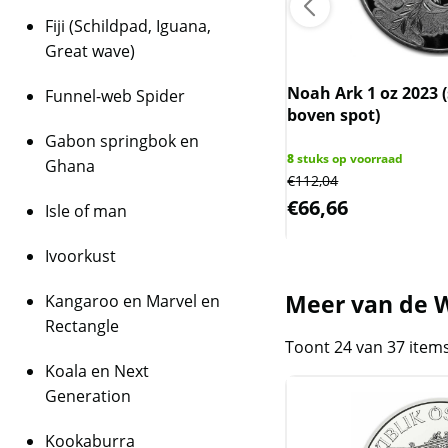
Fiji (Schildpad, Iguana,
Great wave)
Noah Ark 1 oz 2023 
Funnel-web Spider
boven spot)
en Wiener Philharmoniker 1/25
026
Gabon springbok en
8
stuks op voorraad
Ghana
€
112,04
 op voorraad
1,55
€
66,66
Isle of man
Ivoorkust
Meer van de W
Kangaroo en Marvel en
Rectangle
Toont 24 van 37 item
Koala en Next
Generation
Kookaburra