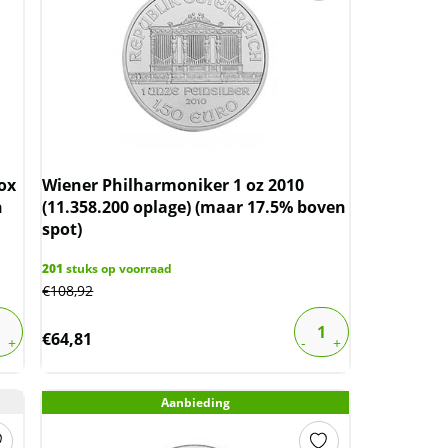
ox
Wiener Philharmoniker 1 oz 2010
n
(11.358.200 oplage) (maar 17.5% boven
spot)
201
stuks op voorraad
€
108,92
€
64,81
Aanbieding