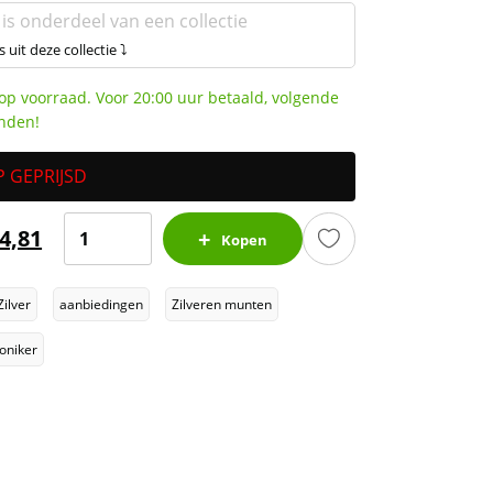
 is onderdeel van een collectie
s uit deze collectie ⤵
op voorraad. Voor 20:00 uur betaald, volgende
nden!
 GEPRIJSD
Wiener
4,81
Kopen
Philharmoniker
1
Zilver
aanbiedingen
Zilveren munten
oz
2023
oniker
(slechts
17.5%
boven
spot)
aantal