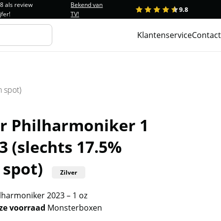
.8 als review
Bekend van
9.8
1
2
3
4
5
jfer!
TV!
Klantenservice
Contact
 spot)
r Philharmoniker 1
3 (slechts 17.5%
 spot)
Zilver
lharmoniker 2023 – 1 oz
nze voorraad
Monsterboxen