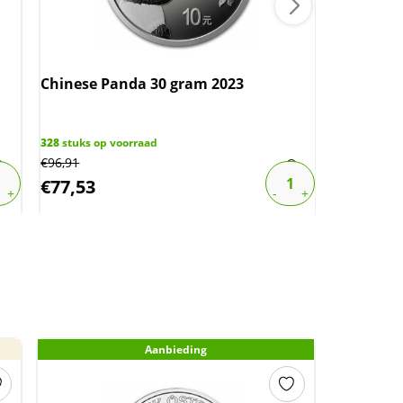
Chinese Panda 30 gram 2023
Wiener P
(slechts 
328
stuks op voorraad
1714
stuks o
€
96,91
€
107,47
€
77,53
€
63,94
Aanbieding