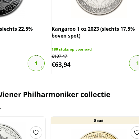
(slechts 22.5%
Kangaroo 1 oz 2023 (slechts 17.5%
boven spot)
180
stuks op voorraad
€
107,47
€
63,94
iener Philharmoniker collectie
s
Goud