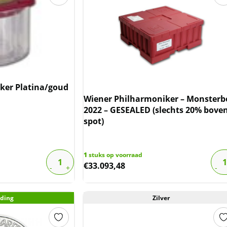
ker Platina/goud
Wiener Philharmoniker – Monsterb
2022 – GESEALED (slechts 20% bove
spot)
1
stuks op voorraad
€
33.093,48
ding
Zilver