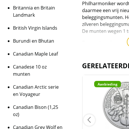
Philharmoniker wordt
Britannia en Britain
daarmee een vrij nie
Landmark
beleggingsmunten. He
zilveren beleggingsm
British Virgin Islands
De munten wegen 1 t
Burundi en Bhutan
De munten zijn erg po
Canadian Maple Leaf
Levering
Monsterbox:
per 500 
GERELATEERD
Canadese 10 oz
munten in 25 kokers v
munten
rode monsterbox
Aanbieding
Aanbieding
Tubes:
per 20 bestel
Canadian Arctic serie
gratis koker geleverd
en Voyageur
Los:
losse munten wor
Canadian Bison (1,25
oz)
Zie eventueel de
Mon
Canadian Grey Wolf en
Kwaliteit