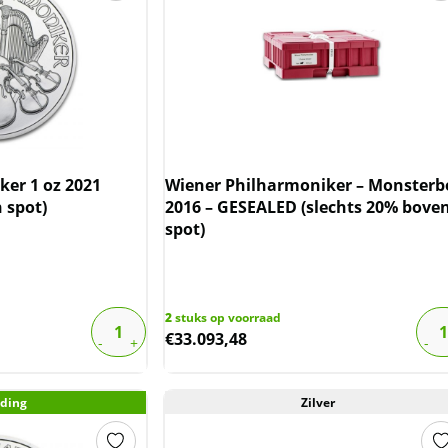
er 1 oz 2021
Wiener Philharmoniker – Monsterb
 spot)
2016 – GESEALED (slechts 20% bove
spot)
2
stuks op voorraad
€
33.093,48
ding
Zilver