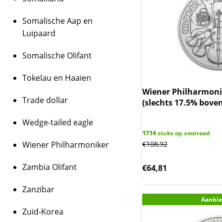
Somalische Aap en
Luipaard
Somalische Olifant
Tokelau en Haaien
Wiener Philharmonik
Trade dollar
(slechts 17.5% boven
Wedge-tailed eagle
1714
stuks op voorraad
Wiener Philharmoniker
€
108,92
Zambia Olifant
€
64,81
Zanzibar
Aanbie
Zuid-Korea