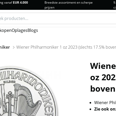
ng vanaf
EUR 4.000
Breedste assortiment en scherpe
9
prijzen
ci
n
kopen
Oplages
Blogs
niker
Wiener Philharmoniker 1 oz 2023 (slechts 17.5% boven
Wiene
oz 202
boven
Wiener Phi
Zie ook o