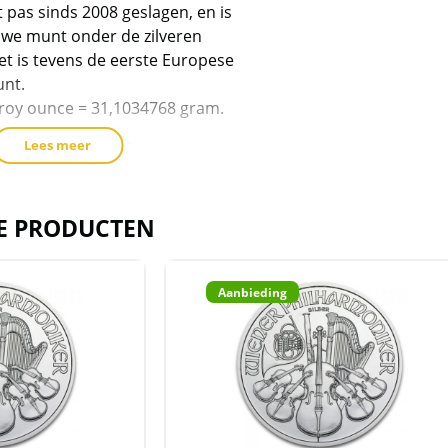
 pas sinds 2008 geslagen, en is
uwe munt onder de zilveren
t is tevens de eerste Europese
unt.
roy ounce = 31,1034768 gram.
Lees meer
pulair als belegging.
bestelde munten, worden de
E PRODUCTEN
an 20 munten geleverd, inclusief de
Aanbieding
de munten, worden de munten in een
den in plastic hoesjes geleverd.
sterboxen
voor extra voorraad