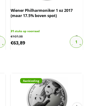
Wiener Philharmoniker 1 oz 2017
Wiener P
(maar 17.5% boven spot)
(slechts 
31
stuks op voorraad
592
stuks op
€
107,38
€
107,38
€
63,89
€
63,89
Aanbieding
Aan