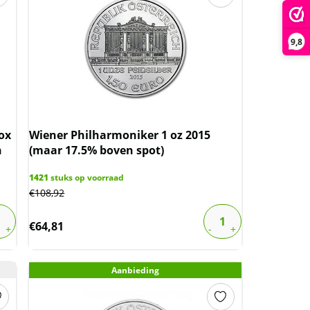
9,8
ox
Wiener Philharmoniker 1 oz 2015
n
(maar 17.5% boven spot)
1421
stuks op voorraad
€
108,92
€
64,81
Aanbieding