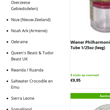
Overzeese
Gebiedsdelen)
Niue (Nieuw-Zeeland)
Noah Ark (Armenie)
Oekraine
Wiener Philharmoni
Tube 1/25oz (leeg)
Queen's Beast & Tudor
Beast UK
Rwanda / Ruanda
3
stuks op voorraad
€
9,95
Saltwater Crocodile en
Emu
Aanbie
Sierra Leone
Somaliland