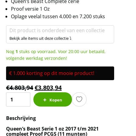
Queen’s Beast Complete cerie
Proof versie 1 Oz
Oplage veelal tussen 4.000 en 7.200 stuks
Dit product is onderdeel van een collectie
Bekijk alle items uit deze collectie ⤵
Nog
1
stuks op voorraad. Voor 20:00 uur betaald,
volgende werkdag verzonden!
€ 1.000 korting op dit mooie product!
€
4.803,94
€
3.803,94
Queen's
Kopen
Beast
Serie
Beschrijving
1
oz
Queen’s Beast Serie 1 oz 2017 t/m 2021
2017
compleet Proof PCGS (11 munten)