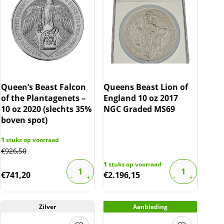
Queen’s Beast Falcon
Queens Beast Lion of
of the Plantagenets –
England 10 oz 2017
10 oz 2020 (slechts 35%
NGC Graded MS69
boven spot)
1
stuks op voorraad
€
926,50
1
stuks op voorraad
€
741,20
€
2.196,15
Zilver
Aanbieding