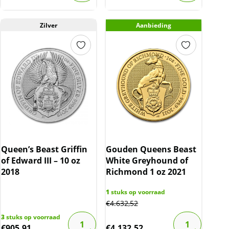
Zilver
Aanbieding
Queen’s Beast Griffin
Gouden Queens Beast
of Edward III – 10 oz
White Greyhound of
2018
Richmond 1 oz 2021
1
stuks op voorraad
€
4.632,52
3
stuks op voorraad
€
905,91
€
4.132,52