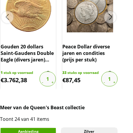
BTW
Dit product wordt onder de margeregel
verhandeld. Dit houdt in dat wij btw afdragen
over de marge die wij behalen op dit product.
De btw mag hierdoor door ons niet op de
Tub
factuur vermeld worden. De prijs op de
dra
Gouden 20 dollars
Peace Dollar diverse
website is inclusief btw.
Saint-Gaudens Double
jaren en condities
Eagle (divers jaren)
(prijs per stuk)
3,5% boven spot
1
stuk op voorraad
33
stuks op voorraad
7
stu
€
3.762,38
€
87,45
€
4
Meer van de Queen's Beast collectie
Toont 24 van 41 items
Aanbieding
Zilver