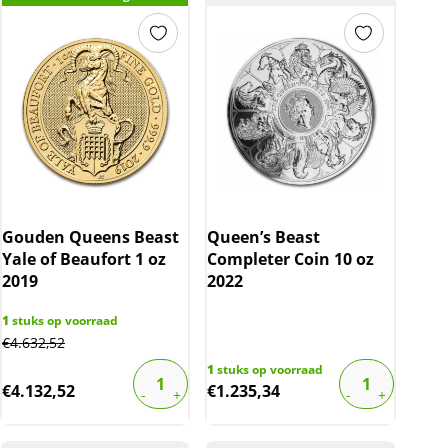
Gouden Queens Beast
Queen’s Beast
Yale of Beaufort 1 oz
Completer Coin 10 oz
2019
2022
1
stuks op voorraad
€
4.632,52
1
stuks op voorraad
€
4.132,52
€
1.235,34