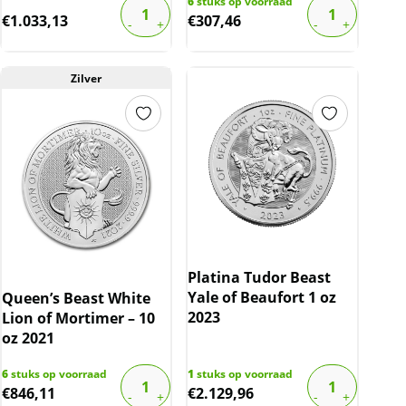
6
stuks op voorraad
€
1.033,13
€
307,46
Zilver
Platina Tudor Beast
Yale of Beaufort 1 oz
Queen’s Beast White
2023
Lion of Mortimer – 10
oz 2021
6
stuks op voorraad
1
stuks op voorraad
€
846,11
€
2.129,96