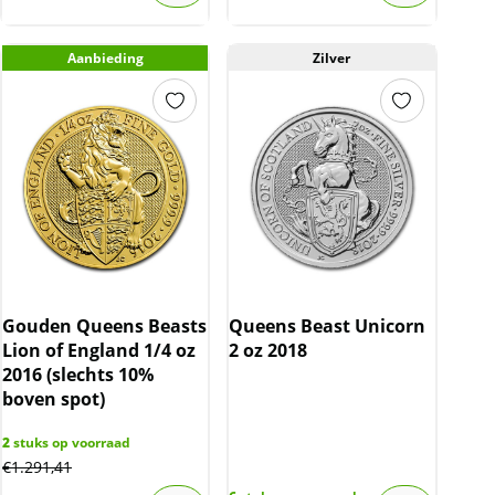
Aanbieding
Zilver
Gouden Queens Beasts
Queens Beast Unicorn
Lion of England 1/4 oz
2 oz 2018
2016 (slechts 10%
boven spot)
2
stuks op voorraad
€
1.291,41