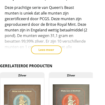
t/m
Deze prachtige serie van Queen’s Beast
2021
munten is uniek dat alle munten zijn
compleet
gecertificeerd door PCGS. Deze munten zijn
Proof
geproduceerd door de Britse Royal Mint. Deze
PCGS
munten zijn in Engeland wettig betaalmiddel (2
gecertificeerd
pond). De munten wegen 31,1 gram en
aantal
bevatten 99,99% zilver. Er zijn 10 verschillende
munten en 1 completer munt met alle
Lees meer
afbeeldingen erop uit 2021. De munten heeft
een diameter van 38.61 mm en zijn allen in
proof uitvoering waarvan de oplage laag is.
GERELATEERDE PRODUCTEN
De Munten
Zilver
Zilver
A
Lion Of England
PR70DCAM
Unicorn Of Scotland
PR69DCAM
Red Dragon Of Wales
PR65DCAM
Black Bull Of Clarence
PR68DCAM