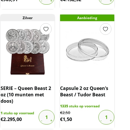
Zilver
Aanbieding
SERIE – Queen Beast 2
Capsule 2 oz Queen’s
oz (10 munten met
Beast / Tudor Beast
doos)
1335
stuks op voorraad
Original
Current
€
2,50
1
stuks op voorraad
€
2.295,00
€
1,50
price
price
was:
is: