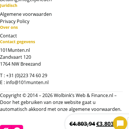
Juridisch
Algemene voorwaarden
Privacy Policy
Over ons
Contact
Neem contact op met op!
Contact gegevens
101Munten.nl
Chat met ons
Zandvaart 120
1764 NW Breezand
Whatsapp ons!
T :
+31 (0)223 74 60 29
E :
info@101munten.nl
Bel ons
Copyright © 2014 – 2026 Wolbink’s Web & Finance.nl –
Door het gebruiken van onze website gaat u
Contactformulier
automatisch akkoord met onze
algemene voorwaarden.
Naam
*
€
4.803,94
€
3.803,94