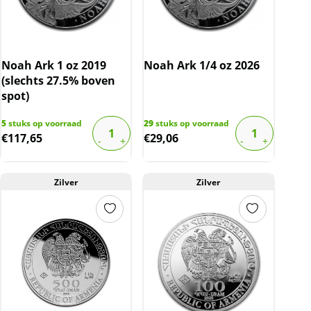
factuur vermeld worden. De prijs op de
website is inclusief btw
Noah Ark 1 oz 2019
Noah Ark 1/4 oz 2026
(slechts 27.5% boven
spot)
5
stuks op voorraad
29
stuks op voorraad
€
117,65
€
29,06
Zilver
Zilver