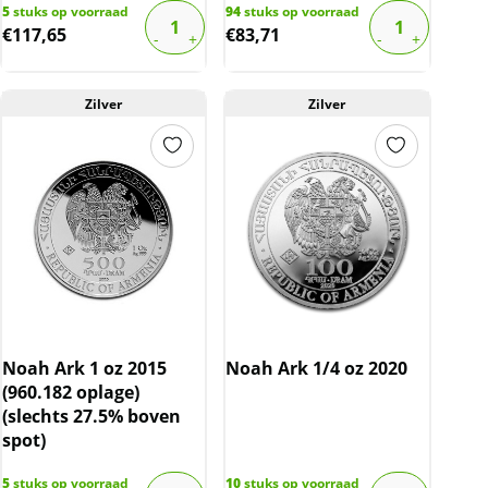
5
stuks op voorraad
94
stuks op voorraad
€
117,65
€
83,71
Zilver
Zilver
Noah Ark 1 oz 2015
Noah Ark 1/4 oz 2020
(960.182 oplage)
(slechts 27.5% boven
spot)
5
stuks op voorraad
10
stuks op voorraad