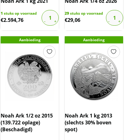
Noah Ark 1 kg 2021
Noah Ark 1/4 oz 2026
1
stuks op voorraad
29
stuks op voorraad
€
2.594,76
€
29,06
Aanbieding
Aanbieding
Noah Ark 1/2 oz 2015
Noah Ark 1 kg 2013
(139.722 oplage)
(slechts 30% boven
(Beschadigd)
spot)