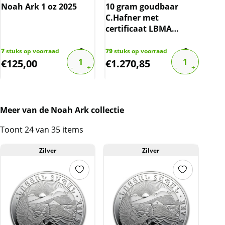
Gul
Noah Ark 1 oz 2025
10 gram goudbaar
(19
C.Hafner met
10%
certificaat LBMA
Kwaliteit
gecertificeerd
1288
€
17,
7
stuks op voorraad
79
stuks op voorraad
De munten worden uit voorraad geleverd, en
€
125,00
€
1.270,85
€
1
komen daarmee niet rechtstreeks van de
producent af. Echter zijn de munten veelal de
muntkoker of -capsule niet uit geweest. De
munten kunnen soms krassen, aanslag en/of
Meer van de Noah Ark collectie
melkvlekken bevatten.
Toont 24 van 35 items
Zilver
Zilver
BTW
Dit product wordt onder de margeregel
verhandeld. Dit houdt in dat wij btw afdragen
over de marge die wij behalen op dit product.
De btw mag hierdoor door ons niet op de