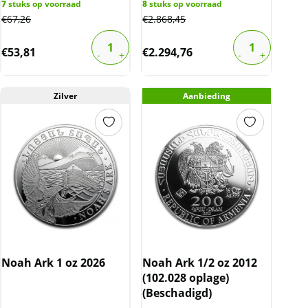
7
stuks op voorraad
8
stuks op voorraad
€
67,26
€
2.868,45
€
53,81
€
2.294,76
Zilver
Aanbieding
Noah Ark 1 oz 2026
Noah Ark 1/2 oz 2012
(102.028 oplage)
(Beschadigd)