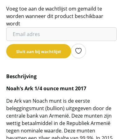
Voeg toe aan de wachtlijst om gemaild te
worden wanneer dit product beschikbaar
wordt
Vul
je
email
Sluit aan bij wachtlijst
adres
in
om
Beschrijving
de
wachtlijst
Noah’s Ark 1/4 ounce munt 2017
voor
dit
De Ark van Noach munt is de eerste
product
beleggingsmunt (bullion) uitgegeven door de
centrale bank van Armenië. Deze munten zijn
toe
wettig betaalmiddel in de Republiek Armenië
te
tegen nominale waarde. Deze munten
voegen
bevatten een zilver gehalte van 99,9%. In 2015