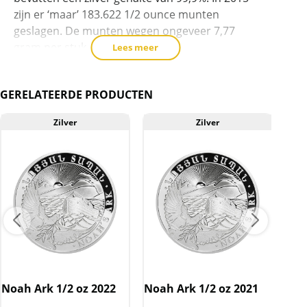
zijn er ‘maar’ 183.622 1/2 ounce munten
geslagen. De munten wegen ongeveer 7,77
gram per stuk
Lees meer
GERELATEERDE PRODUCTEN
Oplage
Zilver
Zilver
2011 – 17.068 stuks
A
2012 – 173.696 stuks
2013 – 124.713 stuks
2014 – 113.723 stuks
2015 – 183.622 stuks
2016 – oplage nog onbekend
Noa
Noah Ark 1/2 oz 2022
Noah Ark 1/2 oz 2021
2017 – oplage nog onbekend