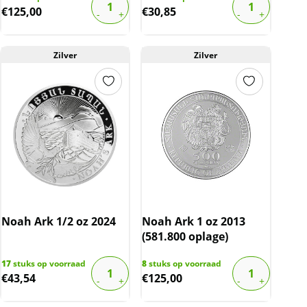
€
125,00
€
30,85
Zilver
Zilver
Noah Ark 1/2 oz 2024
Noah Ark 1 oz 2013
(581.800 oplage)
17
stuks op voorraad
8
stuks op voorraad
€
43,54
€
125,00