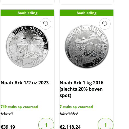
Aanbieding
Aanbieding
Noah Ark 1/2 oz 2023
Noah Ark 1 kg 2016
(slechts 20% boven
spot)
749
stuks op voorraad
7
stuks op voorraad
€
43,54
€
2.647,80
€
39,19
€
2.118,24