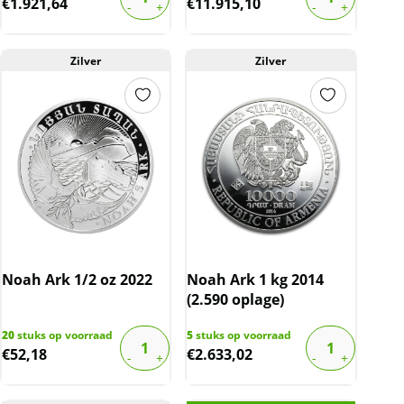
€
1.921,64
€
11.915,10
Zilver
Zilver
Noah Ark 1/2 oz 2022
Noah Ark 1 kg 2014
(2.590 oplage)
20
stuks op voorraad
5
stuks op voorraad
€
52,18
€
2.633,02