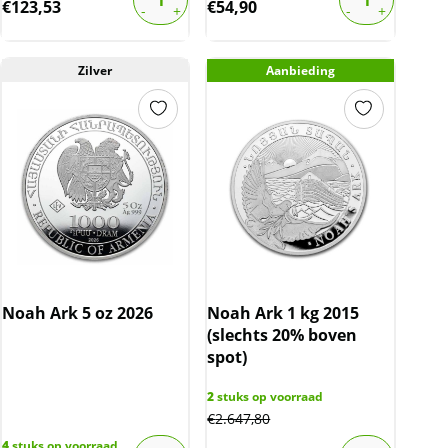
€
123,53
€
54,90
Zilver
Aanbieding
Noah Ark 5 oz 2026
Noah Ark 1 kg 2015
(slechts 20% boven
spot)
2
stuks op voorraad
€
2.647,80
4
stuks op voorraad