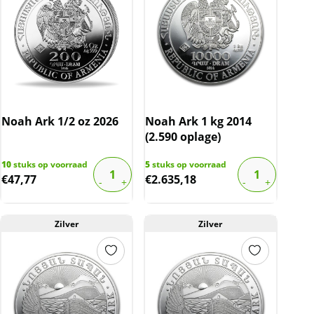
Noah Ark 1/2 oz 2026
Noah Ark 1 kg 2014
(2.590 oplage)
10
stuks op voorraad
5
stuks op voorraad
€
47,77
€
2.635,18
Zilver
Zilver