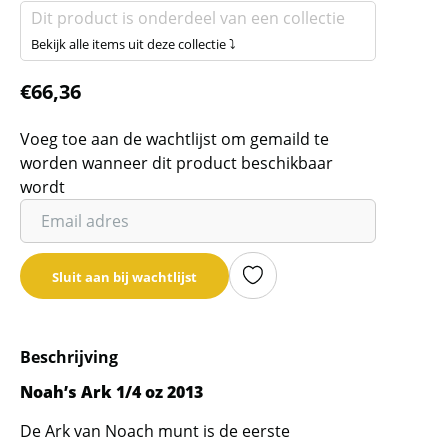
Dit product is onderdeel van een collectie
Bekijk alle items uit deze collectie ⤵
€
66,36
Voeg toe aan de wachtlijst om gemaild te
worden wanneer dit product beschikbaar
wordt
Vul
je
email
Sluit aan bij wachtlijst
adres
in
om
Beschrijving
de
wachtlijst
Noah’s Ark 1/4 oz 2013
voor
De Ark van Noach munt is de eerste
dit