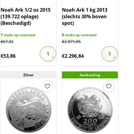
Noah Ark 1/2 oz 2015
Noah Ark 1 kg 2013
(139.722 oplage)
(slechts 30% boven
(Beschadigd)
spot)
7
stuks op voorraad
8
stuks op voorraad
€
67,32
€
2.871,05
€
53,86
€
2.296,84
Zilver
Aanbieding