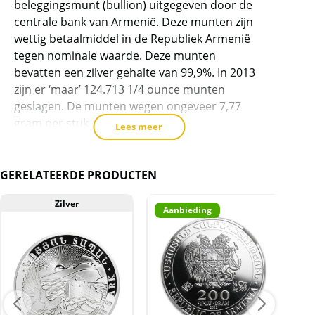
beleggingsmunt (bullion) uitgegeven door de
product
centrale bank van Armenië. Deze munten zijn
toe
wettig betaalmiddel in de Republiek Armenië
te
tegen nominale waarde. Deze munten
voegen
bevatten een zilver gehalte van 99,9%. In 2013
zijn er ‘maar’ 124.713 1/4 ounce munten
geslagen. De munten wegen ongeveer 7,77
gram per stuk
Lees meer
Verhaal van de munt
De geschiedenis van Noach is één van de
GERELATEERDE PRODUCTEN
bekendste verhalen uit de Bijbel. Volgens het
verhaal beval God Noach een ark te bouwen
Zilver
Aanbieding
A
die geschikt was voor zijn grote gezin en voor
ongeveer 50.000 diersoorten en ongeveer een
miljoen insektensoorten.
Levering
Bestellingen van 20 munten van het zelfde jaar
worden altijd in de bijbehorende plastic tube