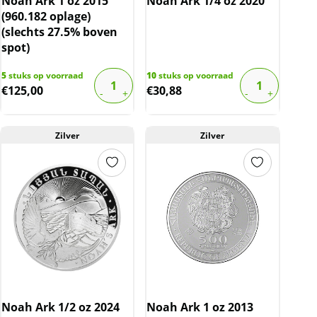
Noah Ark 1 oz 2015
Noah Ark 1/4 oz 2020
(960.182 oplage)
(slechts 27.5% boven
spot)
5
stuks op voorraad
10
stuks op voorraad
€
125,00
€
30,88
Zilver
Zilver
Noah Ark 1/2 oz 2024
Noah Ark 1 oz 2013