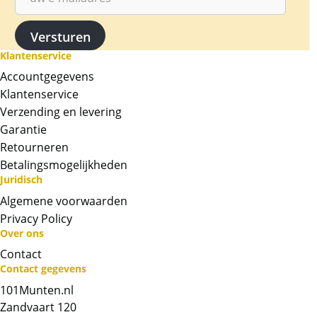
zijn. Losse munten worden in een plastic
hoesje geleverd.
Klantenservice
Kwaliteit
Accountgegevens
De munten worden uit voorraad geleverd, en
komen daarmee niet rechtstreeks van de
Klantenservice
producent af. Echter zijn de munten veelal de
Verzending en levering
muntkoker of -capsule niet uit geweest. De
Garantie
munten kunnen soms krassen, aanslag en/of
Retourneren
melkvlekken bevatten.
Betalingsmogelijkheden
Juridisch
BTW
Algemene voorwaarden
Dit product wordt onder de margeregel
Privacy Policy
verhandeld. Dit houdt in dat wij btw afdragen
Over ons
over de marge die wij behalen op dit product.
Contact
De btw mag hierdoor door ons niet op de
Contact gegevens
factuur vermeld worden. De prijs op de
101Munten.nl
website is inclusief btw
Zandvaart 120