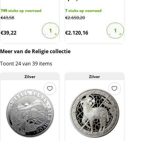
749
stuks op voorraad
7
stuks op voorraad
€
43,58
€
2.650,20
€
39,22
€
2.120,16
Meer van de Religie collectie
Toont 24 van 39 items
Zilver
Zilver