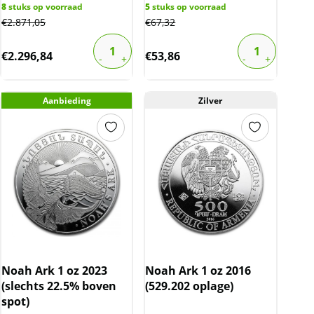
8
stuks op voorraad
5
stuks op voorraad
€
2.871,05
€
67,32
€
2.296,84
€
53,86
Aanbieding
Zilver
Noah Ark 1 oz 2023
Noah Ark 1 oz 2016
(slechts 22.5% boven
(529.202 oplage)
spot)