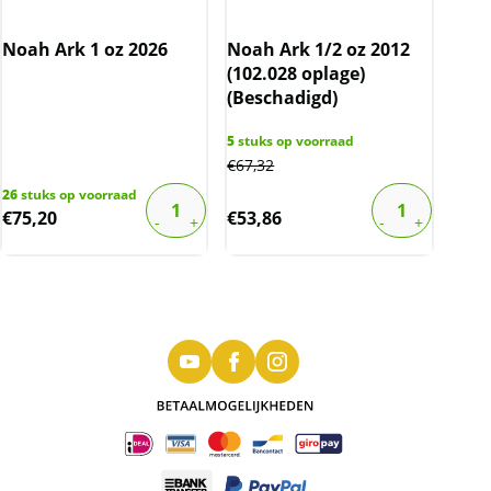
Noah Ark 1 oz 2026
Noah Ark 1/2 oz 2012
(102.028 oplage)
(Beschadigd)
5
stuks op voorraad
€
67,32
26
stuks op voorraad
€
75,20
€
53,86
Noah’s Ark 1/4 oz 2013
De Ark van Noach munt is de eerste
beleggingsmunt (bullion) uitgegeven door de
centrale bank van Armenië. Deze munten zijn