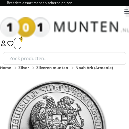
9.8 als review cijfer!
9.8
1
2
3
4
5
Zoeken
naar:
Home
Zilver
Zilveren munten
Noah Ark (Armenie)