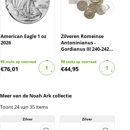
website is inclusief btw
American Eagle 1 oz
Zilveren Romeinse
Mas
2026
Antoninianus -
War 
Gordianus III 240-242
Rou
NC (prijs per stuk)
#3
93
stuks op voorraad
59
stuks op voorraad
46
st
€
76,01
€
44,95
€
8
Meer van de Noah Ark collectie
Toont 24 van 35 items
Zilver
Zilver