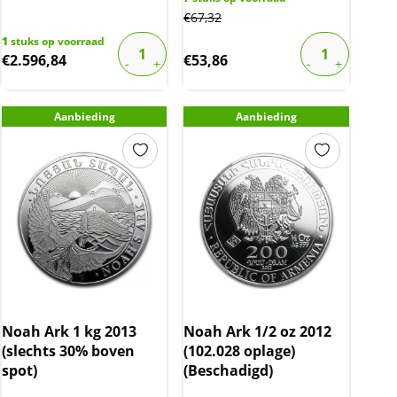
€
67,32
1
stuks op voorraad
€
2.596,84
€
53,86
Aanbieding
Aanbieding
Noah Ark 1 kg 2013
Noah Ark 1/2 oz 2012
(slechts 30% boven
(102.028 oplage)
spot)
(Beschadigd)