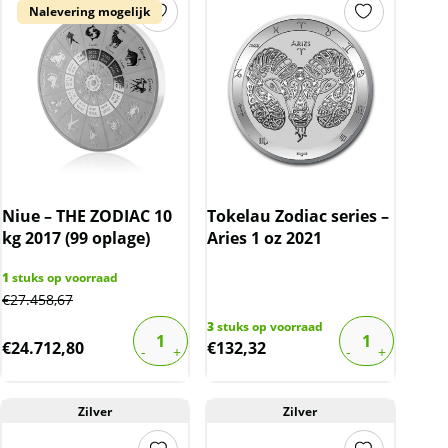
Nalevering mogelijk
over de marge die wij behalen op dit product.
De btw mag hierdoor door ons niet op de
factuur vermeld worden. De prijs op de
website is inclusief btw.
Niue – THE ZODIAC 10
Tokelau Zodiac series –
kg 2017 (99 oplage)
Aries 1 oz 2021
1
stuks op voorraad
€
27.458,67
3
stuks op voorraad
€
24.712,80
€
132,32
Zilver
Zilver