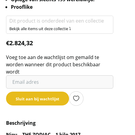
Prooflike
Dit product is onderdeel van een collectie
Bekijk alle items uit deze collectie ⤵
€
2.824,32
Voeg toe aan de wachtlijst om gemaild te
worden wanneer dit product beschikbaar
wordt
Vul
je
email
Sluit aan bij wachtlijst
adres
in
om
Beschrijving
de
wachtlijst
Nieu – THE ZODIAC – 1 kilo 2017