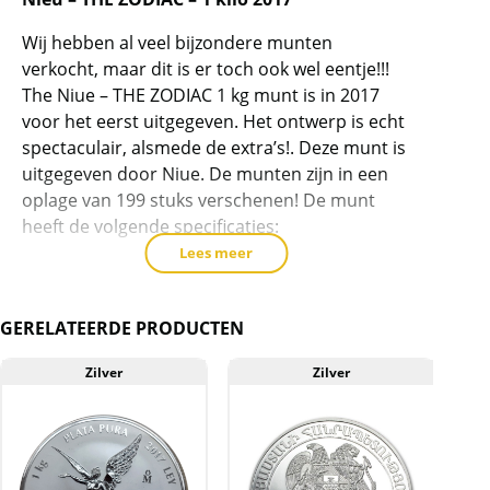
voor
dit
Wij hebben al veel bijzondere munten
product
verkocht, maar dit is er toch ook wel eentje!!!
The Niue – THE ZODIAC 1 kg munt is in 2017
toe
voor het eerst uitgegeven. Het ontwerp is echt
te
spectaculair, alsmede de extra’s!. Deze munt is
voegen
uitgegeven door Niue. De munten zijn in een
oplage van 199 stuks verschenen! De munt
heeft de volgende specificaties:
Lees meer
-gewicht: 1 kilo
-zuiverheid: 99.9%
GERELATEERDE PRODUCTEN
-kwaliteit: Proof-like
Zilver
Zilver
-oplage: 199 stuks
-met certificaat, certificaatnummer wordt
tevens gegrafeerd in de zijkant van de munt