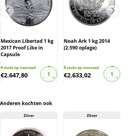
-munt wordt geleverd in beschermende
acrylverpakking(doorzichtig)
-totaal wordt geleverd in en mooie houten
doos
Mexican Libertad 1 kg
Noah Ark 1 kg 2014
Mex
2017 Proof Like in
(2.590 oplage)
201
Capsule
4
stuks op voorraad
5
stuks op voorraad
2
stu
Schaarste
€
2.647,80
€
2.633,02
€
2
De munt zal wereldwijd verschijnen in een
oplage van 199 stuks. Het ontwerp in
combinatie met de schaarste, kan zorgen voor
Anderen kochten ook
een prijsopdrijvend effect in de nabije
toekomst.
Zilver
Zilver
A
Levering