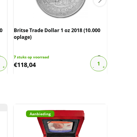
00
Britse Trade Dollar 1 oz 2018 (10.000
Amerikaan
oplage)
(10.000 o
7
stuks op voorraad
4
stuks op v
€
118,04
€
115,81
Aanbieding