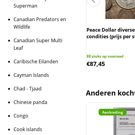
Zilvergehalte
: 
Superman
Jaren geslagen
Canadian Predators en
herdenkingsslag
Wildlife
ese zilveren 1 dollar (1958-1967)
Peace Dollar diverse
Munttekens
: P
condities (prijs per 
Canadian Super Multi
City (CC), New O
Leaf
(D – alleen in 19
 op voorraad
33
stuks op voorraad
Caribische Eilanden
Kwaliteit
,41
€
87,45
De munten worden ui
Cayman Islands
hebben hoge slijtage. 
geleverd.
Chad - Tjaad
Anderen koch
BTW
Chinese panda
Dit product wordt on
Zilver
houdt in dat wij btw 
Aanbieding
Congo
behalen op dit produ
niet op de factuur ve
Cook islands
is inclusief btw.