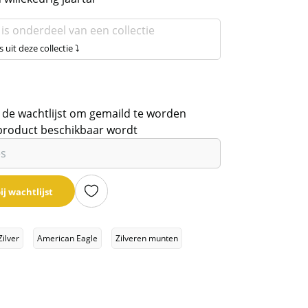
 is onderdeel van een collectie
s uit deze collectie ⤵
 de wachtlijst om gemaild te worden
product beschikbaar wordt
ij wachtlijst
Zilver
American Eagle
Zilveren munten