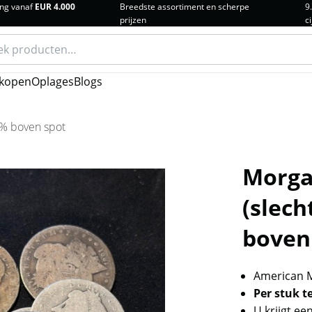
ng vanaf
EUR 4.000
Breedste assortiment en scherpe
9
prijzen
ci
n
kopen
Oplages
Blogs
 5% boven spot
Morgan
(slech
boven
American M
Per stuk t
U krijgt een