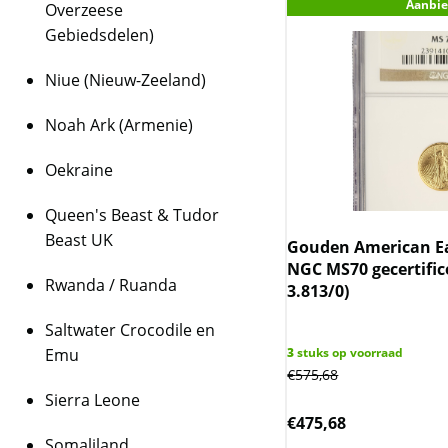
Aanbie
Overzeese
Gebiedsdelen)
Niue (Nieuw-Zeeland)
Noah Ark (Armenie)
Oekraine
Queen's Beast & Tudor
Beast UK
Gouden American Ea
NGC MS70 gecertifi
Rwanda / Ruanda
3.813/0)
Saltwater Crocodile en
Emu
3
stuks op voorraad
€
575,68
Sierra Leone
€
475,68
Somaliland