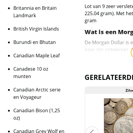
Lot van 9 zeer versle
Britannia en Britain
225.04 gram). Met het
Landmark
gram
British Virgin Islands
Wat is een Morg
Burundi en Bhutan
De Morgan Dollar is 
naar zijn ontwerper,
Canadian Maple Leaf
graveur die voor de 
voorzijde toont een k
Canadese 10 oz
terwijl de keerzijde 
GERELATEERD
munten
gespreide vleugels to
Kenmerken van 
Canadian Arctic serie
Zilver
Zilv
en Voyageur
Metaal
: 90% zil
Canadian Bison (1,25
Gewicht
: 26,73
oz)
Diameter
: 38,
Canadian Grey Wolf en