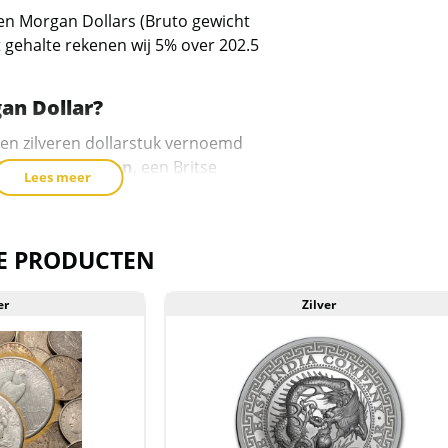
product
ten Morgan Dollars (Bruto gewicht
toe
 gehalte rekenen wij 5% over 202.5
te
voegen
an Dollar?
een zilveren dollarstuk vernoemd
George T. Morgan
, een Britse
Lees meer
Amerikaanse Munt werkte. De
rachtige afbeelding van Lady Liberty,
een Amerikaanse adelaar met
E PRODUCTEN
ont.
de Morgan Dollar:
er
Zilver
ver, 10% koper
 gram
1 mm