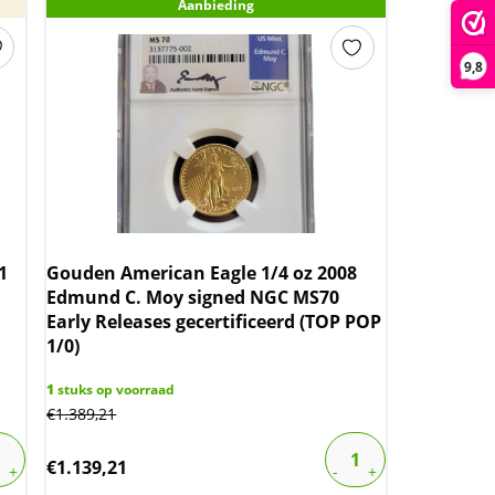
Aanbieding
9,8
1
Gouden American Eagle 1/4 oz 2008
Edmund C. Moy signed NGC MS70
Early Releases gecertificeerd (TOP POP
1/0)
1
stuks op voorraad
€
1.389,21
€
1.139,21