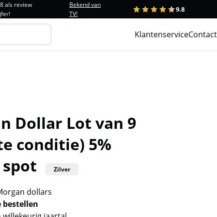
.8 als review
Bekend van
9.8
1
2
3
4
5
jfer!
TV!
Klantenservice
Contact
 Dollar Lot van 9
te conditie) 5%
 spot
Zilver
organ dollars
e bestellen
 willekeurig jaartal