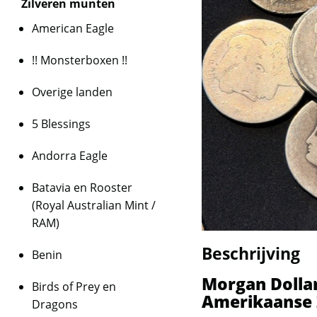
Zilveren munten
American Eagle
!! Monsterboxen !!
Overige landen
5 Blessings
Andorra Eagle
Batavia en Rooster
(Royal Australian Mint /
RAM)
Beschrijving
Benin
Morgan Dollar
Birds of Prey en
Amerikaanse Z
Dragons