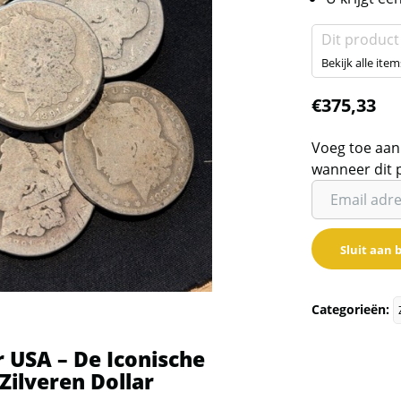
Dit product
Bekijk alle item
€
375,33
Voeg toe aan
wanneer dit 
Vul
je
email
Sluit aan b
adres
in
om
Categorieën:
de
wachtlijst
 USA – De Iconische
voor
ilveren Dollar
dit