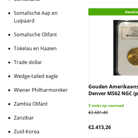
Aanbie
Somalische Aap en
Luipaard
Somalische Olifant
Tokelau en Haaien
Trade dollar
Wedge-tailed eagle
Gouden Amerikaanse
Wiener Philharmoniker
Denver MS62 NGC (po
Zambia Olifant
1
stuks op voorraad
€
2.681,40
Zanzibar
€
2.413,26
Zuid-Korea