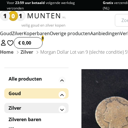
Voor
23:59 uur betaald
volgende werkdag
Gratis
verzendi
verzonden
(NL)
Zoeke
naar:
Goud
Zilver
Koperbaren
Overige producten
Aanbiedingen
Ver
€ 0,00
Home
Zilver
Morgan Dollar Lot van 9 (slechte conditie)
Alle producten
Goud
Gouden baren
Zilver
Gouden munten
Zilveren baren