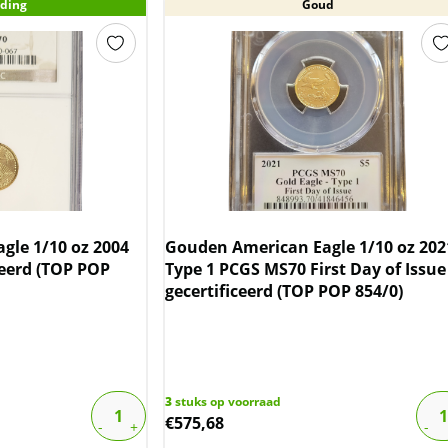
ding
Goud
gle 1/10 oz 2004
Gouden American Eagle 1/10 oz 202
ceerd (TOP POP
Type 1 PCGS MS70 First Day of Issue
gecertificeerd (TOP POP 854/0)
3
stuks op voorraad
€
575,68