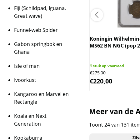
Fiji (Schildpad, Iguana,
Great wave)
Funnel-web Spider
Koningin Wilhelmina
Gabon springbok en
MS62 BN NGC (pop 2/
rlandse zilveren Rijksdaalder
Ghana
 Wilhelmina
Isle of man
1
stuk op voorraad
€
275,00
ks op voorraad
Ivoorkust
,60
€
220,00
Kangaroo en Marvel en
Rectangle
Meer van de A
Koala en Next
Generation
Toont 24 van 131 ite
Kookaburra
Zilv