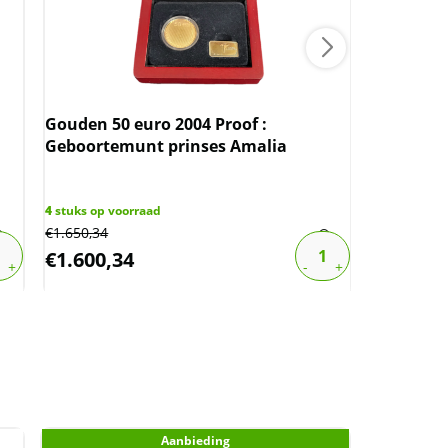
Gouden 50 euro 2004 Proof :
Geboortemunt prinses Amalia
Nederland
(Willem II
4
stuks op voorraad
€
1.650,34
89
stuks op 
€
1.600,34
€
70,89
Aanbieding