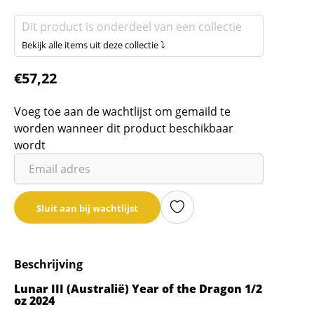
Dit product is onderdeel van een collectie
Bekijk alle items uit deze collectie ⤵
€
57,22
Voeg toe aan de wachtlijst om gemaild te
worden wanneer dit product beschikbaar
wordt
Vul
je
email
Sluit aan bij wachtlijst
adres
in
om
Beschrijving
de
wachtlijst
Lunar III (Australië) Year of the Dragon 1/2
oz 2024
voor