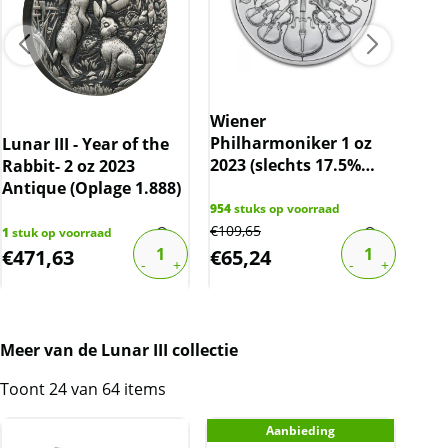
Wiener
Nos
Philharmoniker 1 oz
stui
Lunar III - Year of the
2023 (slechts 17.5%
(pri
Rabbit- 2 oz 2023
boven spot)
Antique (Oplage 1.888)
954
stuks op voorraad
467
s
€
109,65
€
3,2
1
stuk op voorraad
€
471,63
€
65,24
€
2
Meer van de Lunar III collectie
Toont 24 van 64 items
Aanbieding