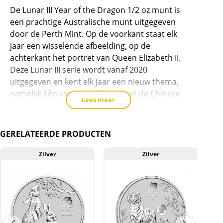
dit
De Lunar III Year of the Dragon 1/2 oz munt is
product
een prachtige Australische munt uitgegeven
toe
door de Perth Mint. Op de voorkant staat elk
te
jaar een wisselende afbeelding, op de
voegen
achterkant het portret van Queen Elizabeth II.
Deze Lunar III serie wordt vanaf 2020
uitgegeven en kent elk jaar een nieuw thema,
namelijk één van de 12 dieren van de Chinese
Lees meer
dierenriem. Deze munten wegen circa 15.5
gram en bevatten 99.9% zilver.
GERELATEERDE PRODUCTEN
Levering
Elke munt wordt geleverd in een originele
Zilver
Zilver
muntcapsule.
Kwaliteit
Doordat de munten in een originele
muntcapsule worden geleverd, zijn de munten
vrijwel altijd onbeschadigd. De capsule kan