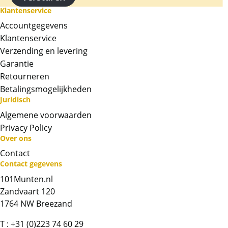
Klantenservice
Kwaliteit
Accountgegevens
Doordat de munten in een originele
Klantenservice
muntcapsule worden geleverd, zijn de munten
Verzending en levering
vrijwel altijd onbeschadigd. De capsule kan
Garantie
kleine krasjes bevatten.
Retourneren
BTW
Betalingsmogelijkheden
Dit product wordt onder de margeregel
Juridisch
verhandeld. Dit houdt in dat wij btw afdragen
Algemene voorwaarden
over de marge die wij behalen op dit product.
Privacy Policy
De btw mag hierdoor door ons niet op de
Over ons
factuur vermeld worden. De prijs op de
Contact
website is inclusief btw.
Contact gegevens
101Munten.nl
Chat met ons
Zandvaart 120
1764 NW Breezand
Whatsapp ons!
T :
+31 (0)223 74 60 29