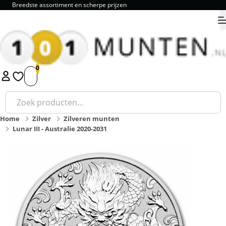
Breedste assortiment en scherpe prijzen
9.8
1
2
3
4
5
Zoeken
naar:
Home
Zilver
Zilveren munten
Lunar III - Australie 2020-2031