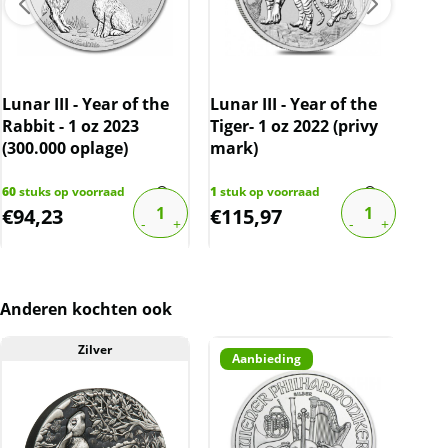
kleine krasjes bevatten.
BTW
Dit product wordt onder de margeregel
verhandeld. Dit houdt in dat wij btw afdragen
Lunar III - Year of the
Lunar III - Year of the
Luna
over de marge die wij behalen op dit product.
Rabbit - 1 oz 2023
Tiger- 1 oz 2022 (privy
Yea
(300.000 oplage)
De btw mag hierdoor door ons niet op de
mark)
oz 
factuur vermeld worden. De prijs op de
60
stuks op voorraad
1
stuk op voorraad
1
stu
website is inclusief btw.
€
94,23
€
115,97
€
1
Anderen kochten ook
Zilver
Aanbieding
A