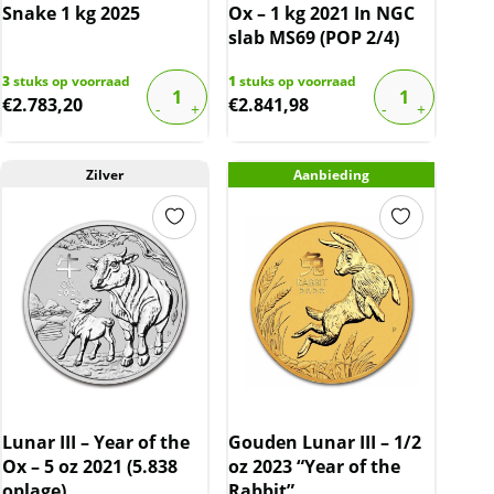
Snake 1 kg 2025
Ox – 1 kg 2021 In NGC
slab MS69 (POP 2/4)
3
stuks op voorraad
1
stuks op voorraad
€
2.783,20
€
2.841,98
Zilver
Aanbieding
Lunar III – Year of the
Gouden Lunar III – 1/2
Ox – 5 oz 2021 (5.838
oz 2023 “Year of the
oplage)
Rabbit”