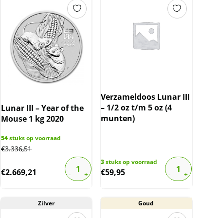
Verzameldoos Lunar III
– 1/2 oz t/m 5 oz (4
Lunar III – Year of the
munten)
Mouse 1 kg 2020
54
stuks op voorraad
€
3.336,51
3
stuks op voorraad
€
2.669,21
€
59,95
Zilver
Goud