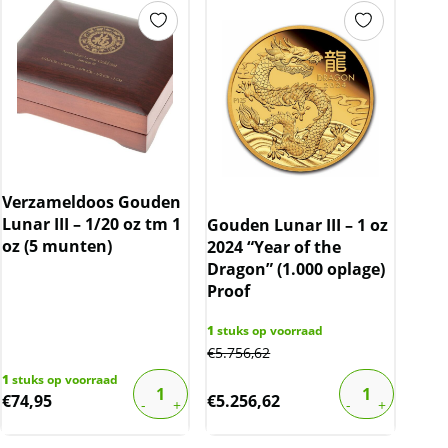
Verzameldoos Gouden
Lunar III – 1/20 oz tm 1
Gouden Lunar III – 1 oz
oz (5 munten)
2024 “Year of the
Dragon” (1.000 oplage)
Proof
1
stuks op voorraad
€
5.756,62
1
stuks op voorraad
€
74,95
€
5.256,62