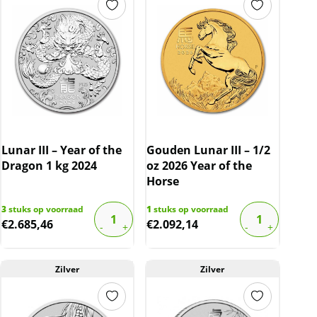
Lunar III – Year of the
Gouden Lunar III – 1/2
Dragon 1 kg 2024
oz 2026 Year of the
Horse
3
stuks op voorraad
1
stuks op voorraad
€
2.685,46
€
2.092,14
Zilver
Zilver