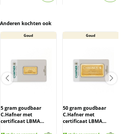
inclusief 21% btw)
Anderen kochten ook
Goud
Goud
5 gram goudbaar
50 gram goudbaar
2 g
C.Hafner met
C.Hafner met
Haf
certificaat LBMA
certificaat LBMA
LBM
gecertificeerd
gecertificeerd