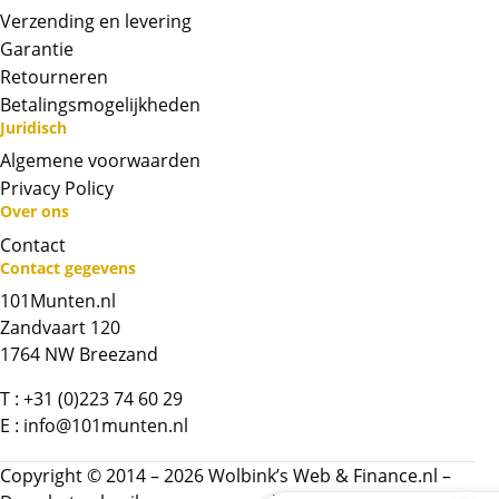
Verzending en levering
BTW
Garantie
Over de verkoopprijs van zilverbaren dient
Retourneren
21% btw berekend te worden (voor de
Betalingsmogelijkheden
mensen die onze advertentie via marktplaats
Juridisch
e.d. zien, kan het zijn dat de verkoopprijs
Algemene voorwaarden
exclusief btw wordt weergegeven. De prijs op
Privacy Policy
www.101munten.nl is inclusief 21% btw)
Over ons
Contact
Chat met ons
Contact gegevens
101Munten.nl
Whatsapp ons!
Zandvaart 120
1764 NW Breezand
Bel ons
T :
+31 (0)223 74 60 29
E :
info@101munten.nl
Contactformulier
Copyright © 2014 – 2026 Wolbink’s Web & Finance.nl –