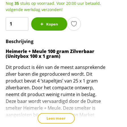
Nog
35
stuks op voorraad. Voor 20:00 uur betaald,
volgende werkdag verzonden!
100
Kopen
gram
Heimerle
Beschrijving
Meule
Unitybox
Heimerle + Meule 100 gram Zilverbaar
100
(Unitybox 100 x 1 gram)
x
Dit product is één van de meest aansprekende
1
zilver baren die geproduceerd wordt. Dit
gram
product bevat 4 ‘stapeltjes’ van 25 x 1 gram
Zilverbaar
zilverbaren. Door het compacte ontwerp,
aantal
neemt dit product weinig ruimte in beslag.
Deze baar wordt vervaardigd door de Duitse
smelter Heimerle + Meule. Deze smelter is
aangesloten bij de London Bullion Market
Lees meer
Association (LBMA). Hierdoor is de kwaliteit en