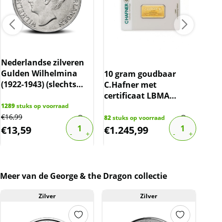
Nederlandse zilveren
Tub
Gulden Wilhelmina
Map
10 gram goudbaar
(1922-1943) (slechts
C.Hafner met
10% boven spot)
certificaat LBMA
gecertificeerd
1289
stuks op voorraad
€
16,99
82
stuks op voorraad
2
stu
€
13,59
€
1.245,99
€
3
Meer van de George & the Dragon collectie
Zilver
Zilver