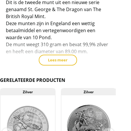
Dit is de tweede munt uit een nieuwe serie
dit
genaamd St. George & The Dragon van The
product
British Royal Mint.
toe
Deze munten zijn in Engeland een wettig
te
betaalmiddel en vertegenwoordigen een
voegen
waarde van 10 Pond.
De munt weegt 310 gram en bevat 99,9% zilver
en heeft een diameter van 89.00 mm.
Lees meer
Levering
Elke munt wordt geleverd in een plastic
capsule.
GERELATEERDE PRODUCTEN
Kwaliteit
Zilver
Zilver
A
De munten worden uit voorraad geleverd, en
komen daarmee niet rechtstreeks van de
producent af. Echter zijn de munten veelal de
capsule niet uit geweest. Deze
munten/capsules kunnen soms krassen,
aanslag en/of melkvlekken bevatten.