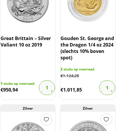
Great Brittain – Silver
Gouden St. George and
Valiant 10 oz 2019
the Dragon 1/4 oz 2024
(slechts 10% boven
spot)
2
stuks op voorraad
€
1.124,28
1
stuks op voorraad
€
950,94
€
1.011,85
Zilver
Zilver