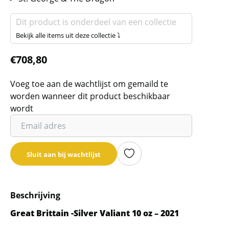
Dit product is onderdeel van een collectie
Bekijk alle items uit deze collectie ⤵
€
708,80
Voeg toe aan de wachtlijst om gemaild te
worden wanneer dit product beschikbaar
wordt
Vul
je
email
Sluit aan bij wachtlijst
adres
in
om
Beschrijving
de
wachtlijst
Great Brittain -Silver Valiant 10 oz – 2021
voor