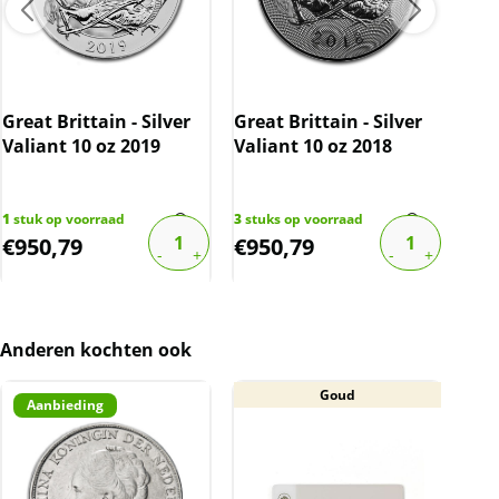
BTW
Dit product wordt onder de margeregel
Myt
verhandeld. Dit houdt in dat wij btw afdragen
Rob
Great Brittain - Silver
Great Brittain - Silver
over de marge die wij behalen op dit product.
Valiant 10 oz 2019
Valiant 10 oz 2018
De btw mag hierdoor door ons niet op de
factuur vermeld worden. De prijs op de
1
stu
website is inclusief btw.
€
991
1
stuk op voorraad
3
stuks op voorraad
€
950,79
€
950,79
€
8
Anderen kochten ook
Goud
Aanbieding