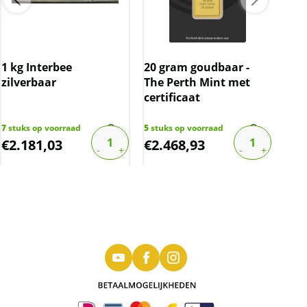
1 kg Interbee
20 gram goudbaar -
10 
zilverbaar
The Perth Mint met
C.H
certificaat
cer
gec
7
stuks op voorraad
5
stuks op voorraad
62
st
€
2.181,03
€
2.468,93
€
1