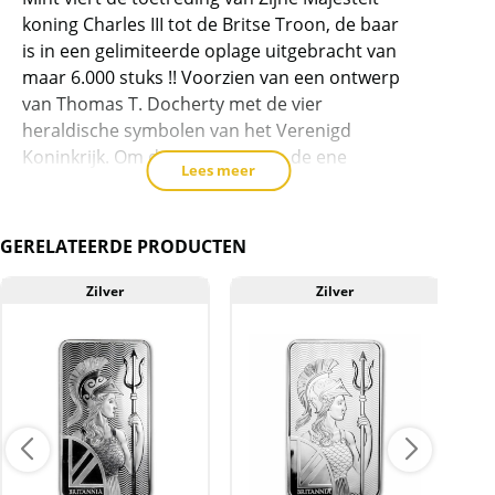
toe
koning Charles III tot de Britse Troon, de baar
te
is in een gelimiteerde oplage uitgebracht van
voegen
maar 6.000 stuks !! Voorzien van een ontwerp
van Thomas T. Docherty met de vier
heraldische symbolen van het Verenigd
Koninkrijk. Om de overgang van de ene
Lees meer
generatie van de monarchie naar de volgende
te versterken, verschijnt de code van koning
Charles III met daarop de Tudor-kroon op elke
GERELATEERDE PRODUCTEN
balk in een reeks die een tijd van eenheid en
feest markeert.
Zilver
Zilver
Levering
Deze 10 oz zilver baar zit in een kunststof seal
en word geleverd in een gripzakje.
BTW
Op onze website is de verkoopprijs inclusief de
21% btw opgenomen. Op de factuur komt de