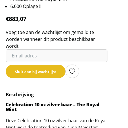
6.000 Oplage !!
€
883,07
Voeg toe aan de wachtlijst om gemaild te
worden wanneer dit product beschikbaar
wordt
Vul
je
email
Sluit aan bij wachtlijst
adres
in
om
Beschrijving
de
wachtlijst
Celebration 10 oz zilver baar – The Royal
Mint
voor
dit
Deze Celebration 10 oz zilver baar van de Royal
product
Mint viert de toetreding van Zijne Majesteit