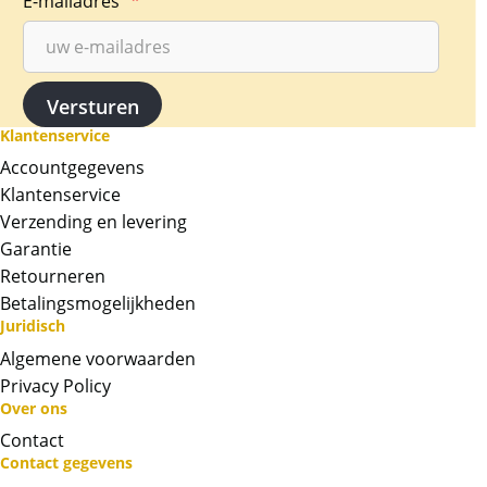
E-mailadres
*
heraldische symbolen van het Verenigd
Koninkrijk. Om de overgang van de ene
generatie van de monarchie naar de volgende
te versterken, verschijnt de code van koning
Charles III met daarop de Tudor-kroon op elke
Klantenservice
balk in een reeks die een tijd van eenheid en
Accountgegevens
feest markeert.
Klantenservice
Verzending en levering
Levering
Garantie
Deze 10 oz zilverbaar zit in een kunstof seal en
Retourneren
word geleverd in een gripzakje.
Betalingsmogelijkheden
BTW
Juridisch
Op onze website is de verkoopprijs inclusief
Algemene voorwaarden
de 21% btw opgenomen. Op de factuur komt
Privacy Policy
de btw separaat te staan.
Over ons
Contact
Chat met ons
Contact gegevens