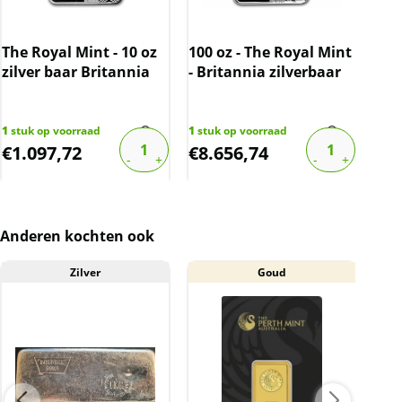
btw separaat te staan.
The Royal Mint - 10 oz
100 oz - The Royal Mint
10 
zilver baar Britannia
- Britannia zilverbaar
Arg
the
cert
1
stuk op voorraad
1
stuk op voorraad
5
stu
€
1.097,72
€
8.656,74
€
1
Anderen kochten ook
Zilver
Goud