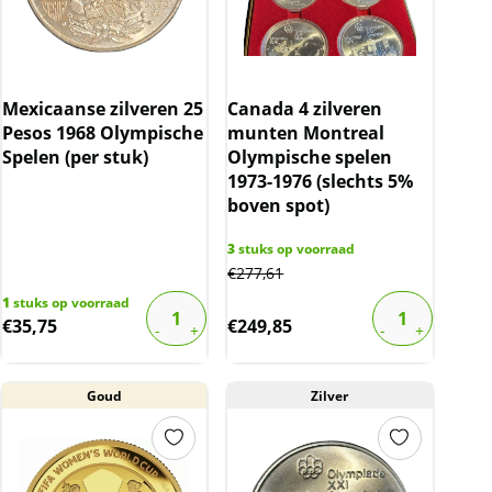
Mexicaanse zilveren 25
Canada 4 zilveren
Pesos 1968 Olympische
munten Montreal
Spelen (per stuk)
Olympische spelen
1973-1976 (slechts 5%
boven spot)
3
stuks op voorraad
€
277,61
1
stuks op voorraad
€
35,75
€
249,85
Goud
Zilver