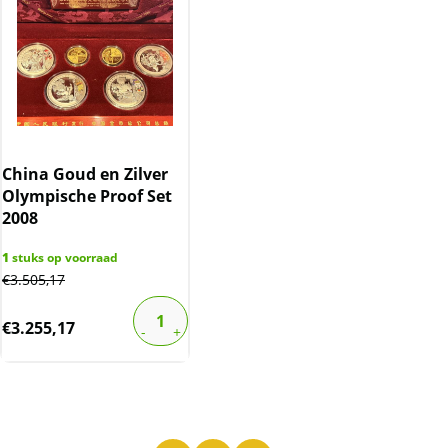
China Goud en Zilver
Olympische Proof Set
2008
1
stuks op voorraad
€
3.505,17
€
3.255,17