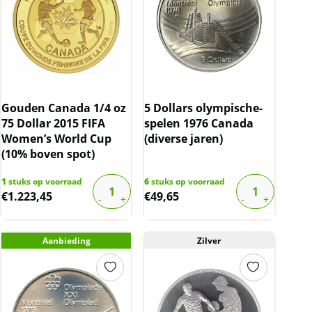
Gouden Canada 1/4 oz
5 Dollars olympische-
75 Dollar 2015 FIFA
spelen 1976 Canada
Women’s World Cup
(diverse jaren)
(10% boven spot)
1
stuks op voorraad
6
stuks op voorraad
€
1.223,45
€
49,65
Aanbieding
Zilver