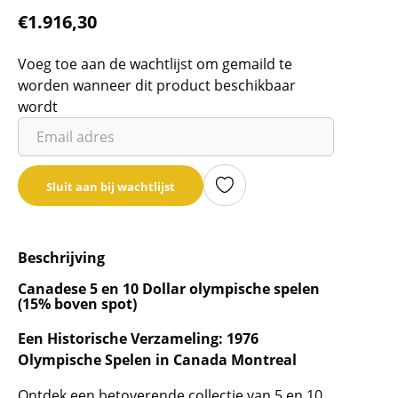
€
1.916,30
Voeg toe aan de wachtlijst om gemaild te
worden wanneer dit product beschikbaar
wordt
Vul
je
email
Sluit aan bij wachtlijst
adres
in
om
Beschrijving
de
wachtlijst
Canadese 5 en 10 Dollar olympische spelen
(15% boven spot)
voor
dit
Een Historische Verzameling: 1976
product
Olympische Spelen in Canada Montreal
toe
te
Ontdek een betoverende collectie van 5 en 10