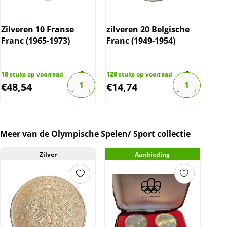
Zilveren 10 Franse
zilveren 20 Belgische
Wie
Franc (1965-1973)
Franc (1949-1954)
Phi
202
18
stuks op voorraad
126
stuks op voorraad
1
stu
€
48,54
€
14,74
€
7
Meer van de Olympische Spelen/ Sport collectie
Zilver
Aanbieding