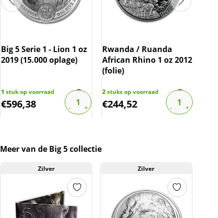
Big 5 Serie 1 - Lion 1 oz
Rwanda / Ruanda
Chi
2019 (15.000 oplage)
African Rhino 1 oz 2012
201
(folie)
1
stuk op voorraad
2
stuks op voorraad
2
stu
€
596,38
€
244,52
€
1
Meer van de Big 5 collectie
Zilver
Zilver