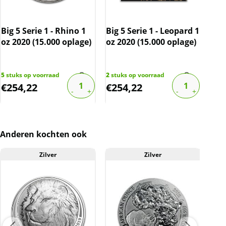
Zuid-Afrika, wordt deze onder de
margeregeling verhandeld. Dit houdt in dat wij
btw afdragen over de marge die wij behalen op
Big 5 Serie 1 - Rhino 1
Big 5 Serie 1 - Leopard 1
Big 
dit product. De btw mag hierdoor door ons
oz 2020 (15.000 oplage)
oz 2020 (15.000 oplage)
1 o
niet op de factuur vermeld worden. De prijs op
opl
de website is inclusief btw.
5
stuks op voorraad
2
stuks op voorraad
2
stu
€
254,22
€
254,22
€
3
Anderen kochten ook
Zilver
Zilver