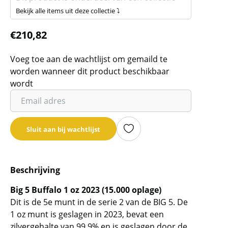
Bekijk alle items uit deze collectie ⤵
€
210,82
Voeg toe aan de wachtlijst om gemaild te
worden wanneer dit product beschikbaar
wordt
Vul
je
email
Sluit aan bij wachtlijst
adres
in
om
Beschrijving
de
wachtlijst
Big 5 Buffalo 1 oz 2023 (15.000 oplage)
voor
Dit is de 5e munt in de serie 2 van de BIG 5. De
dit
1 oz munt is geslagen in 2023, bevat een
product
zilvergehalte van 99,9% en is geslagen door de