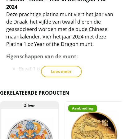
voor
2024
dit
Deze prachtige platina munt viert het Jaar van
product
de Draak, het vijfde van twaalf dieren die
toe
geassocieerd worden met de oude Chinese
te
maankalender. Vier het jaar 2024 met deze
voegen
Platina 1 oz Year of the Dragon munt.
Eigenschappen van de munt:
Bevat 1 oz .9995 fijn platina.
Lees meer
Beperkte oplage van slechts 5.000
munten wereldwijd.
Individuele munten worden geleverd in
GERELATEERDE PRODUCTEN
beschermende plastic
Zilver
capsules. Veelvouden van 20 worden
Aanbieding
geleverd op een verzegelde koker.
Voorzijde: de beeltenis van Hare
Majesteit Koningin Elizabeth II, haar
regeringsjaren: 1952-2022, het gewicht en