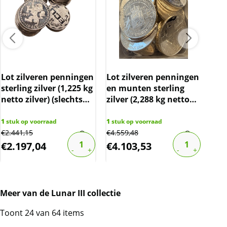
over de marge die wij behalen op dit product.
De btw mag hierdoor door ons niet op de
factuur vermeld worden. De prijs op de
website is inclusief btw.
Lot zilveren penningen
Lot zilveren penningen
Pla
sterling zilver (1,225 kg
en munten sterling
netto zilver) (slechts
zilver (2,288 kg netto
spot)
zilver) (nu slechts spot)
1
stuk op voorraad
1
stuk op voorraad
€
2.441,15
€
4.559,48
1
stu
€
2.197,04
€
4.103,53
€
2
Meer van de Lunar III collectie
Toont 24 van 64 items