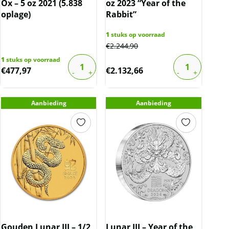
Ox – 5 oz 2021 (5.838
oz 2023 “Year of the
oplage)
Rabbit”
1
stuks op voorraad
€
2.244,90
1
stuks op voorraad
€
477,97
€
2.132,66
Aanbieding
Aanbieding
Gouden Lunar III – 1/2
Lunar III – Year of the