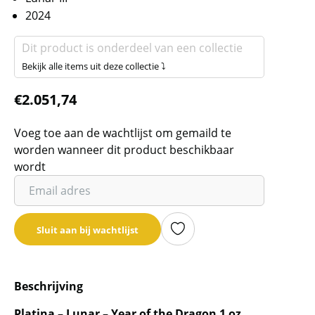
2024
Dit product is onderdeel van een collectie
Bekijk alle items uit deze collectie ⤵
€
2.051,74
Voeg toe aan de wachtlijst om gemaild te
worden wanneer dit product beschikbaar
wordt
Vul
je
email
Sluit aan bij wachtlijst
adres
in
om
Beschrijving
de
wachtlijst
Platina – Lunar – Year of the Dragon 1 oz