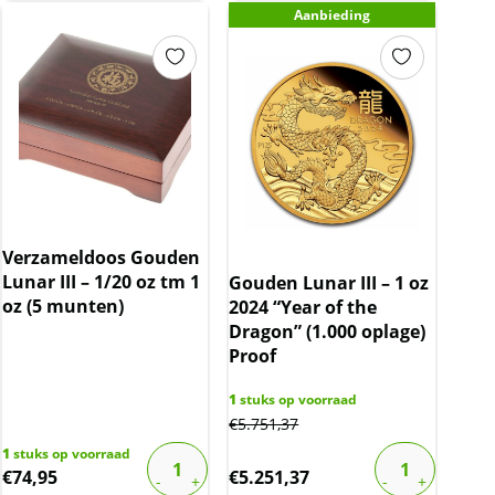
Aanbieding
Verzameldoos Gouden
Lunar III – 1/20 oz tm 1
Gouden Lunar III – 1 oz
oz (5 munten)
2024 “Year of the
Dragon” (1.000 oplage)
Proof
1
stuks op voorraad
€
5.751,37
1
stuks op voorraad
€
74,95
€
5.251,37