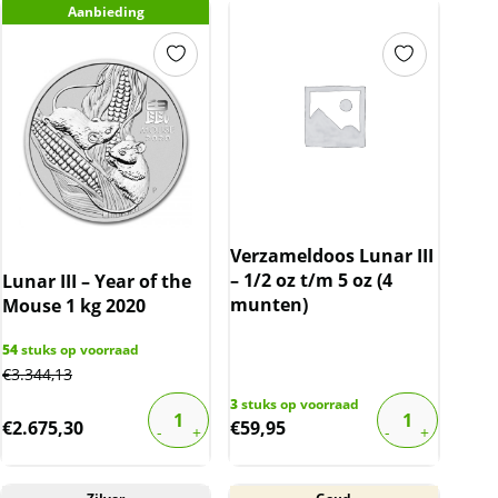
Aanbieding
Verzameldoos Lunar III
– 1/2 oz t/m 5 oz (4
Lunar III – Year of the
munten)
Mouse 1 kg 2020
54
stuks op voorraad
€
3.344,13
3
stuks op voorraad
€
2.675,30
€
59,95