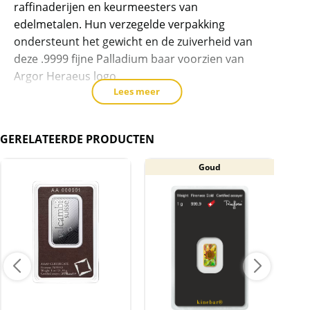
raffinaderijen en keurmeesters van
te
edelmetalen. Hun verzegelde verpakking
voegen
ondersteunt het gewicht en de zuiverheid van
deze .9999 fijne Palladium baar voorzien van
Argor Heraeus logo.
Lees meer
Hoogtepunten:
Bevat 1 gram .9995 fijn palladium.
GERELATEERDE PRODUCTEN
Baar word geleverd in een plastic seal
Goud
Voorzijde: toont Argor Heraeus logo met
gewicht en fijnheid van deze baar.
Keerzijde: Met het Argor-Heraeus-logo in
een herhalend patroon.
Levering
Baar zit in seal.
Kwaliteit