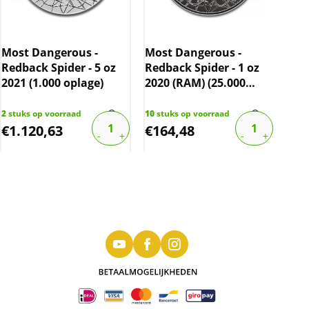
Can
oz 
Most Dangerous -
Most Dangerous -
bov
Redback Spider - 5 oz
Redback Spider - 1 oz
2021 (1.000 oplage)
2020 (RAM) (25.000
oplage)
142
s
€
108
2
stuks op voorraad
10
stuks op voorraad
€
1.120,63
€
164,48
€
6