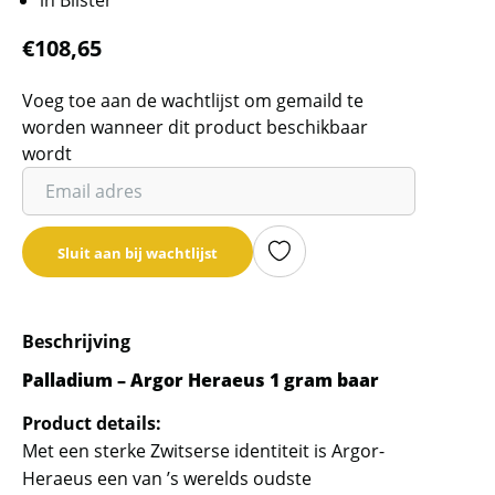
€
108,65
Voeg toe aan de wachtlijst om gemaild te
worden wanneer dit product beschikbaar
wordt
Vul
je
email
Sluit aan bij wachtlijst
adres
in
om
Beschrijving
de
wachtlijst
Palladium – Argor Heraeus 1 gram baar
voor
Product details:
dit
Met een sterke Zwitserse identiteit is Argor-
product
Heraeus een van ’s werelds oudste
toe