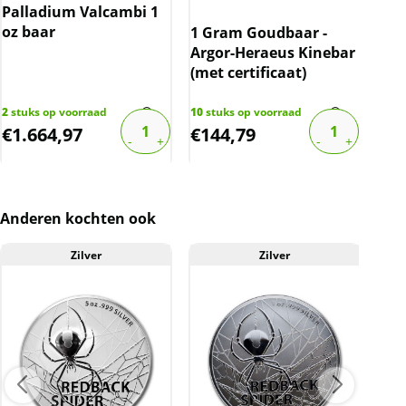
De baar word uit voorraad geleverd, en komen
Palladium Valcambi 1
daarmee niet rechtstreeks van de producent
oz baar
1 Gram Goudbaar -
Kop
af.
Argor-Heraeus Kinebar
Vie
(met certificaat)
Sch
BTW
Over palladium baren moet 21% btw berekend
2
stuks op voorraad
10
stuks op voorraad
worden. De prijs op de website is inclusief de
€
1.664,97
€
144,79
€
4
21% btw.
Anderen kochten ook
Zilver
Zilver
A