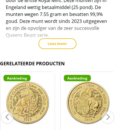
door de Britse Royal Mint. Deze munten zijn in
2023
Engeland wettig betaalmiddel (25 pond). De
(slechts
munten wegen 7.55 gram en bevatten 99,9%
10%
goud. Deze munt wordt sinds 2023 uitgegeven
boven
en zijn de opvolger van de zeer succesvolle
spot)
Queens Beast serie.
aantal
Lees meer
Levering
Elke munt wordt geleverd in een plastic
capsule geleverd.
GERELATEERDE PRODUCTEN
Kwaliteit
Aanbieding
Aanbieding
A
De munten worden uit voorraad geleverd, en
komen daarmee niet rechtstreeks van de
producent af. Echter zijn de munten veelal de
muntkoker niet uit geweest. De munten
kunnen soms krassen, aanslag en/of
melkvlekken bevatten.
BTW