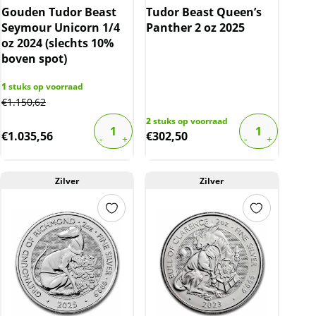
Gouden Tudor Beast
Tudor Beast Queen’s
Seymour Unicorn 1/4
Panther 2 oz 2025
oz 2024 (slechts 10%
boven spot)
1
stuks op voorraad
€
1.150,62
2
stuks op voorraad
€
1.035,56
€
302,50
Zilver
Zilver