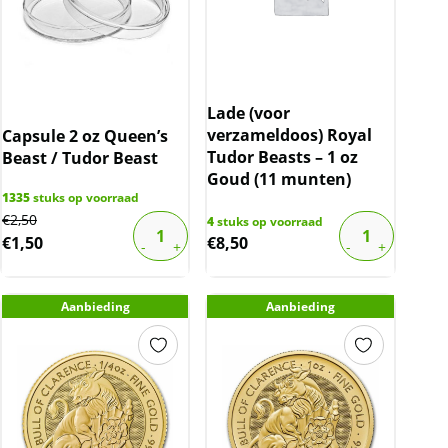
Lade (voor
verzameldoos) Royal
Capsule 2 oz Queen’s
Tudor Beasts – 1 oz
Beast / Tudor Beast
Goud (11 munten)
1335
stuks op voorraad
Original
Current
€
2,50
4
stuks op voorraad
€
1,50
€
8,50
price
price
was:
is:
€2,50.
€1,50.
Aanbieding
Aanbieding