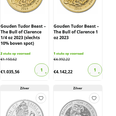
Gouden Tudor Beast –
Gouden Tudor Beast –
The Bull of Clarence
The Bull of Clarence 1
1/4 oz 2023 (slechts
oz 2023
10% boven spot)
2
stuks op voorraad
1
stuks op voorraad
€
1.150,62
€
4.392,22
€
1.035,56
€
4.142,22
Zilver
Zilver