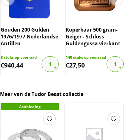
Gouden 200 Gulden
Koperbaar 500 gram-
Gou
1976/1977 Nederlandse
Geiger - Schloss
Wil
Antillen
Guldengossa vierkant
8
stuks op voorraad
140
stuks op voorraad
14
st
€
940,44
€
27,50
€
7
Meer van de Tudor Beast collectie
Aanbieding