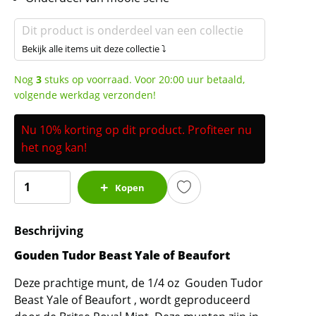
Dit product is onderdeel van een collectie
Bekijk alle items uit deze collectie ⤵
Nog
3
stuks op voorraad. Voor 20:00 uur betaald,
volgende werkdag verzonden!
Nu 10% korting op dit product. Profiteer nu
het nog kan!
Gouden
Kopen
Tudor
Beast
Beschrijving
Yale
of
Gouden Tudor Beast Yale of Beaufort
Beaufort
Deze prachtige munt, de 1/4 oz Gouden Tudor
1/4
Beast Yale of Beaufort , wordt geproduceerd
oz