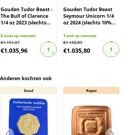
Gouden beleggingsmunten zijn vrijgesteld van
Gouden Tudor Beast -
Gouden Tudor Beast
Gou
btw.
The Bull of Clarence
Seymour Unicorn 1/4
Lio
1/4 oz 2023 (slechts
oz 2024 (slechts 10%
201
10% boven spot)
boven spot)
bov
2
stuks op voorraad
1
stuk op voorraad
2
stu
€
1.151,07
€
1.150,89
€
1.2
€
1.035,96
€
1.035,80
€
1
Anderen kochten ook
Goud
Koper