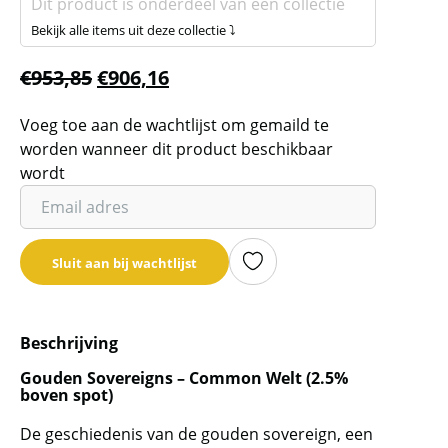
Dit product is onderdeel van een collectie
Bekijk alle items uit deze collectie ⤵
€
953,85
€
906,16
Voeg toe aan de wachtlijst om gemaild te
worden wanneer dit product beschikbaar
wordt
Vul
je
email
Sluit aan bij wachtlijst
adres
in
om
Beschrijving
de
wachtlijst
Gouden Sovereigns – Common Welt (2.5%
boven spot)
voor
dit
De geschiedenis van de gouden sovereign, een
product