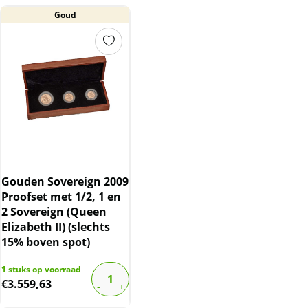
geleverd.
Goud
Kwaliteit
De munt kan krasjes/vlekjes bevatten.
BTW
Goeden munten zijn vrijgesteld van BTW.
Gouden Sovereign 2009
Proofset met 1/2, 1 en
2 Sovereign (Queen
Elizabeth II) (slechts
15% boven spot)
1
stuks op voorraad
€
3.559,63