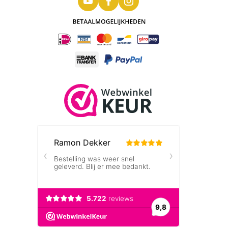
gebruikt als een symbolische
representatie van het land.
George en de Draak Ontwerp door
Benedetto Pistrucci:
Een klassiek
ontwerp dat oorspronkelijk werd
gemaakt door de Italiaanse beeldhouwer
Benedetto Pistrucci in 1817. Het toont St.
Joris die de draak doorboort en wordt
beschouwd als een meesterwerk van
muntontwerp.
Het ontwerp op de gouden sovereigns kan
variëren afhankelijk van het heersende
koningschap en de historische periode. Elk
ontwerp draagt bij aan de esthetische waarde
en het culturele erfgoed van deze waardevolle
munten. Het is interessant om door de
geschiedenis te bladeren en de verschillende