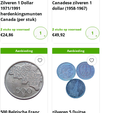
Zilveren 1 Dollar
Canadese zilveren 1
1971/1991
dollar (1958-1967)
herdenkingsmunten
Canada (per stuk)
2
stuks op voorraad
2
stuks op voorraad
€
24,86
€
49,92
Aanbieding
Aanbieding
500 Belgische Franc
zilveren 5 Duitse