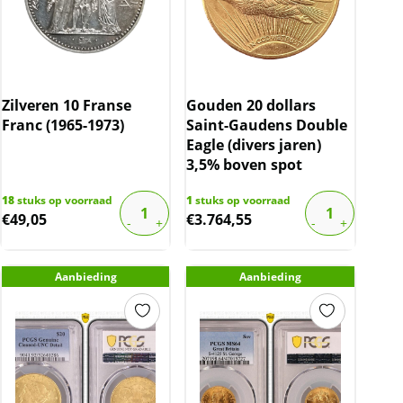
Zilveren 10 Franse
Gouden 20 dollars
Franc (1965-1973)
Saint-Gaudens Double
Eagle (divers jaren)
3,5% boven spot
18
stuks op voorraad
1
stuks op voorraad
€
49,05
€
3.764,55
Gouden Sovereigns – Common Welt (5%
boven spot)
Aanbieding
Aanbieding
De geschiedenis van de gouden sovereign,
een tijdloze munteenheid die niet alleen de
rijkdom van het Verenigd Koninkrijk
symboliseert, maar ook een belangrijke rol
speelt in de internationale handel binnen de
Common Welt. Geslagen voor het eerst in de