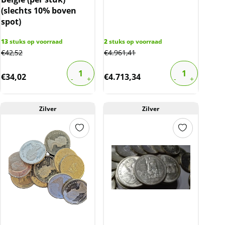
(slechts 10% boven
spot)
13
stuks op voorraad
2
stuks op voorraad
€
42,52
€
4.961,41
€
34,02
€
4.713,34
Zilver
Zilver