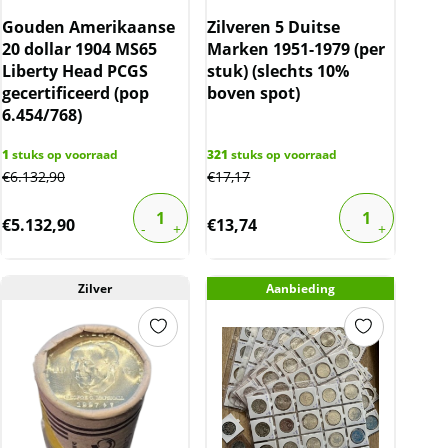
Gouden Amerikaanse
Zilveren 5 Duitse
20 dollar 1904 MS65
Marken 1951-1979 (per
Liberty Head PCGS
stuk) (slechts 10%
gecertificeerd (pop
boven spot)
6.454/768)
1
stuks op voorraad
321
stuks op voorraad
€
6.132,90
€
17,17
€
5.132,90
€
13,74
Zilver
Aanbieding