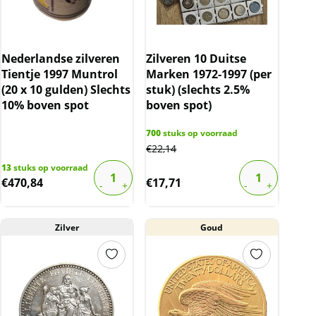
Nederlandse zilveren
Zilveren 10 Duitse
Tientje 1997 Muntrol
Marken 1972-1997 (per
(20 x 10 gulden) Slechts
stuk) (slechts 2.5%
10% boven spot
boven spot)
700
stuks op voorraad
€
22,14
13
stuks op voorraad
€
470,84
€
17,71
Zilver
Goud