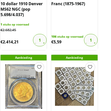
10 dollar 1910 Denver
Franc (1875-1967)
MS62 NGC (pop
5.698/4.037)
1
stuks op voorraad
€
2.682,45
106
stuks op voorraad
€
2.414,21
€
5,59
Aanbieding
Aanbieding