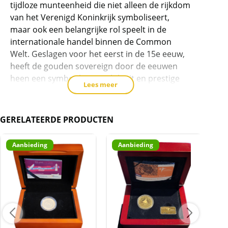
tijdloze munteenheid die niet alleen de rijkdom
toe
van het Verenigd Koninkrijk symboliseert,
te
maar ook een belangrijke rol speelt in de
voegen
internationale handel binnen de Common
Welt. Geslagen voor het eerst in de 15e eeuw,
heeft de gouden sovereign door de eeuwen
heen een symbool van stabiliteit en prestige
Lees meer
gevormd, niet alleen voor het VK maar ook
voor de samenwerkende landen van de
Common Welt.
GERELATEERDE PRODUCTEN
De Royal Mint, gevestigd in het Verenigd
Aanbieding
Aanbieding
A
Koninkrijk, blijft het epicentrum van deze
prachtige gouden munten. Hier, en in andere
belangrijke muntplaatsen over de hele wereld,
wordt elk exemplaar geslagen met
onberispelijk vakmanschap, dat getuigt van het
gerespecteerde Britse muntmeesterschap.
Deze munten zijn vanaf 1817 geslagen. De