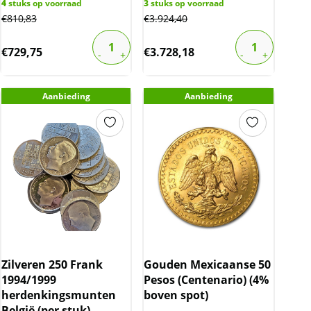
4
stuks op voorraad
3
stuks op voorraad
€
810,83
€
3.924,40
€
729,75
€
3.728,18
Aanbieding
Aanbieding
Zilveren 250 Frank
Gouden Mexicaanse 50
1994/1999
Pesos (Centenario) (4%
herdenkingsmunten
boven spot)
België (per stuk)