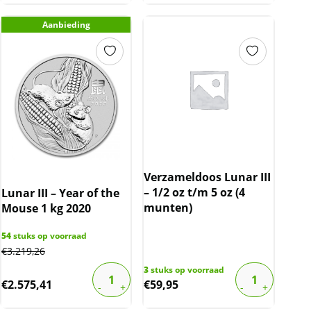
Aanbieding
Verzameldoos Lunar III
– 1/2 oz t/m 5 oz (4
Lunar III – Year of the
munten)
Mouse 1 kg 2020
54
stuks op voorraad
€
3.219,26
3
stuks op voorraad
€
2.575,41
€
59,95