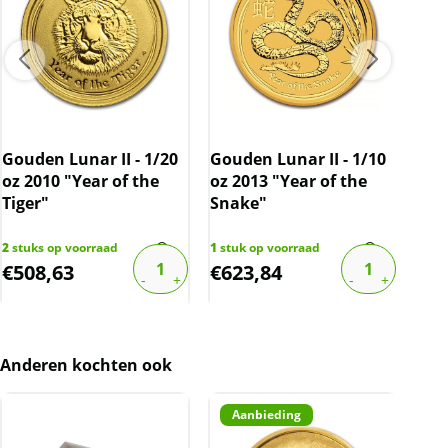
Gouden Lunar II - 1/20
Gouden Lunar II - 1/10
Gou
oz 2010 "Year of the
oz 2013 "Year of the
oz 
Tiger"
Snake"
Rab
2
stuks op voorraad
1
stuk op voorraad
2
stu
€
508,63
€
623,84
€
7
Anderen kochten ook
Aanbieding