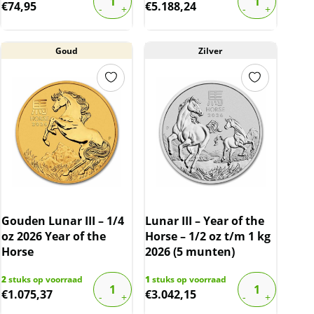
€
74,95
€
5.188,24
Goud
Zilver
Gouden Lunar III – 1/4
Lunar III – Year of the
oz 2026 Year of the
Horse – 1/2 oz t/m 1 kg
Horse
2026 (5 munten)
2
stuks op voorraad
1
stuks op voorraad
€
1.075,37
€
3.042,15