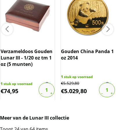
Verzameldoos Gouden
Gouden China Panda 1
Lunar III - 1/20 oz tm 1
oz 2014
Luna
oz (5 munten)
Sna
(2.
1
stuk op voorraad
€
5.529,80
1
stuk op voorraad
1
stu
€
74,95
€
5.029,80
€
6
Meer van de Lunar III collectie
Toont 24 van 64 items