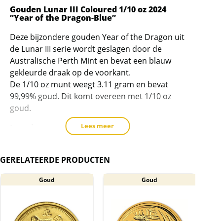
wachtlijst
Gouden Lunar III Coloured 1/10 oz 2024
“Year of the Dragon-Blue”
voor
dit
Deze bijzondere gouden Year of the Dragon uit
product
de Lunar III serie wordt geslagen door de
toe
Australische Perth Mint en bevat een blauw
te
gekleurde draak op de voorkant.
voegen
De 1/10 oz munt weegt 3.11 gram en bevat
99,99% goud. Dit komt overeen met 1/10 oz
goud.
Lees meer
Levering
De blauw gekleurde gouden Year of the
Dragon 1/10 oz munt wordt geleverd in een
GERELATEERDE PRODUCTEN
passende muntcapsule.
Goud
Goud
BTW
Gouden munten zijn vrijgesteld van btw.