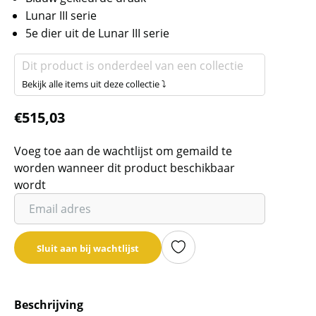
Lunar III serie
5e dier uit de Lunar III serie
Dit product is onderdeel van een collectie
Bekijk alle items uit deze collectie ⤵
€
515,03
Voeg toe aan de wachtlijst om gemaild te
worden wanneer dit product beschikbaar
wordt
Vul
je
email
Sluit aan bij wachtlijst
adres
in
om
Beschrijving
de