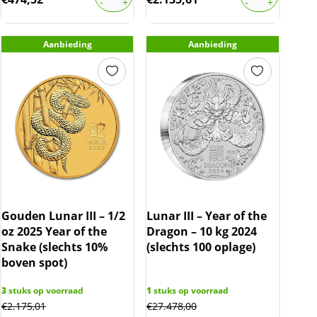
Aanbieding
Aanbieding
Gouden Lunar III – 1/2
Lunar III – Year of the
oz 2025 Year of the
Dragon – 10 kg 2024
Snake (slechts 10%
(slechts 100 oplage)
boven spot)
3
stuks op voorraad
1
stuks op voorraad
€
2.175,01
€
27.478,00