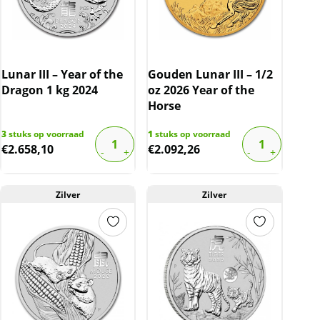
Lunar III – Year of the
Gouden Lunar III – 1/2
Dragon 1 kg 2024
oz 2026 Year of the
Horse
3
stuks op voorraad
1
stuks op voorraad
€
2.658,10
€
2.092,26
Zilver
Zilver