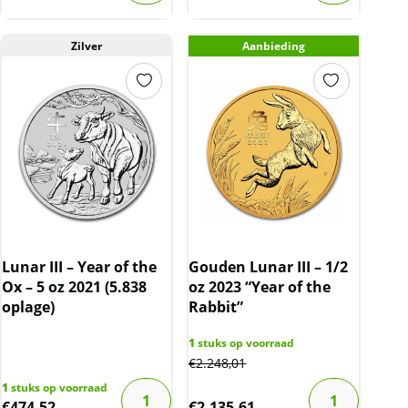
Zilver
Aanbieding
Lunar III – Year of the
Gouden Lunar III – 1/2
Ox – 5 oz 2021 (5.838
oz 2023 “Year of the
oplage)
Rabbit”
1
stuks op voorraad
€
2.248,01
1
stuks op voorraad
€
474,52
€
2.135,61