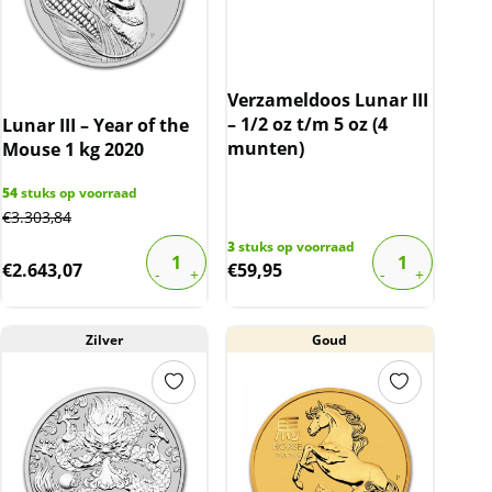
Verzameldoos Lunar III
– 1/2 oz t/m 5 oz (4
Lunar III – Year of the
munten)
Mouse 1 kg 2020
54
stuks op voorraad
€
3.303,84
3
stuks op voorraad
€
2.643,07
€
59,95
Zilver
Goud