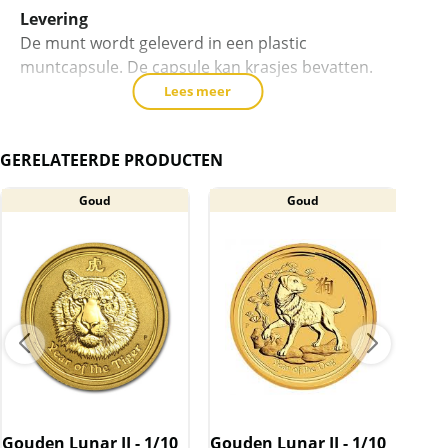
Levering
De munt wordt geleverd in een plastic
muntcapsule. De capsule kan krasjes bevatten.
Lees meer
BTW
Gouden munten zijn vrijgesteld van btw.
GERELATEERDE PRODUCTEN
Goud
Goud
Gouden Lunar II - 1/10
Gouden Lunar II - 1/10
Gou