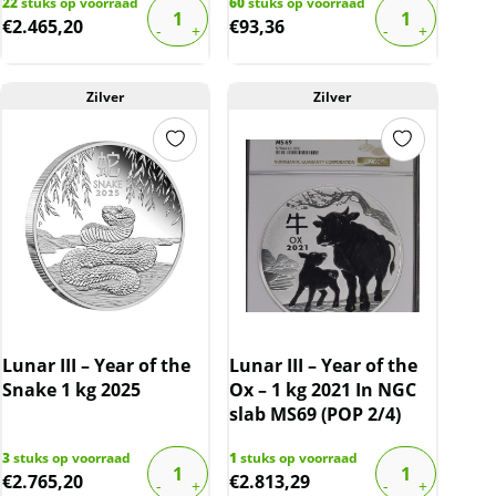
22
stuks op voorraad
60
stuks op voorraad
€
2.465,20
€
93,36
Zilver
Zilver
Lunar III – Year of the
Lunar III – Year of the
Snake 1 kg 2025
Ox – 1 kg 2021 In NGC
slab MS69 (POP 2/4)
3
stuks op voorraad
1
stuks op voorraad
€
2.765,20
€
2.813,29