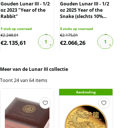
Gouden Lunar III - 1/2
Gouden Lunar III - 1/2
oz 2023 "Year of the
oz 2025 Year of the
Som
Rabbit"
Snake (slechts 10%
201
boven spot)
1
stuk op voorraad
3
stuks op voorraad
€
2.248,01
€
2.175,01
4
stu
€
2.135,61
€
2.066,26
€
1
Meer van de Lunar III collectie
Toont 24 van 64 items
Aanbieding