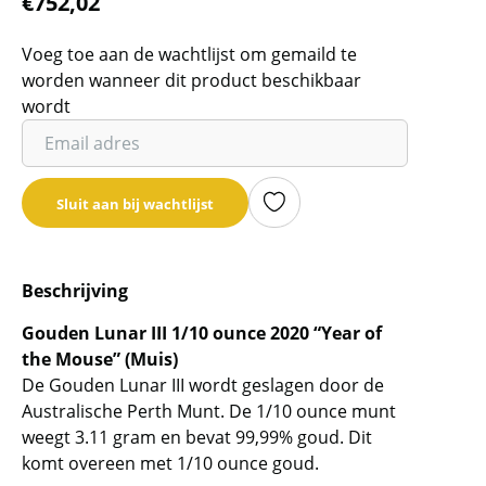
€
752,02
Voeg toe aan de wachtlijst om gemaild te
worden wanneer dit product beschikbaar
wordt
Vul
je
email
Sluit aan bij wachtlijst
adres
in
om
Beschrijving
de
wachtlijst
Gouden Lunar III 1/10 ounce 2020 “Year of
voor
the Mouse” (Muis)
dit
De Gouden Lunar III wordt geslagen door de
product
Australische Perth Munt. De 1/10 ounce munt
toe
weegt 3.11 gram en bevat 99,99% goud. Dit
te
komt overeen met 1/10 ounce goud.
voegen