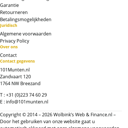
Garantie
Retourneren
Betalingsmogelijkheden
Juridisch
Algemene voorwaarden
Privacy Policy
Over ons
Contact
Neem contact op met op!
Contact gegevens
101Munten.nl
Chat met ons
Zandvaart 120
1764 NW Breezand
Whatsapp ons!
T :
+31 (0)223 74 60 29
E :
info@101munten.nl
Bel ons
Copyright © 2014 – 2026 Wolbink’s Web & Finance.nl –
Contactformulier
Door het gebruiken van onze website gaat u