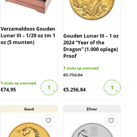
Verzameldoos Gouden
Lunar III – 1/20 oz tm 1
Gouden Lunar III – 1 oz
oz (5 munten)
2024 “Year of the
Dragon” (1.000 oplage)
Proof
1
stuks op voorraad
€
5.756,84
1
stuks op voorraad
€
74,95
€
5.256,84
Goud
Zilver