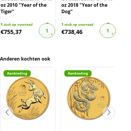
oz 2010 "Year of the
oz 2018 "Year of the
oz 
Tiger"
Dog"
Rab
1
stuk op voorraad
1
stuk op voorraad
2
stu
€
755,37
€
738,46
€
7
Anderen kochten ook
Aanbieding
Aanbieding