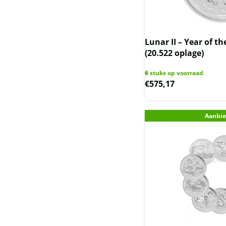
Generation
Kookaburra
Lunar II – Year of th
(20.522 oplage)
Krugerrand zilver
6
stuks op voorraad
Lunar III - Australie
€
575,17
2020-2031
Lunar II - Australie
Aanbie
2008-2019
Lunar I - Australie 1999-
2010
Lunar UK
Mexican Libertad