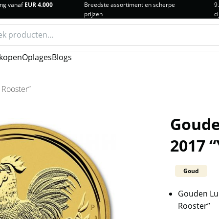
ng vanaf
EUR 4.000
Breedste assortiment en scherpe
9
prijzen
ci
n
kopen
Oplages
Blogs
 Rooster”
Gouden
2017 “
Goud
Gouden Lun
Rooster”