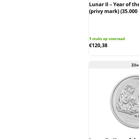
Lunar II – Year of th
Sierra Leone
(privy mark) (35.000
Somaliland
Somalische Aap en
1
stuks op voorraad
Luipaard
€
120,38
Somalische Olifant
Zilv
Tokelau en Haaien
Trade dollar
Wedge-tailed eagle
Wiener Philharmoniker
Zambia Olifant