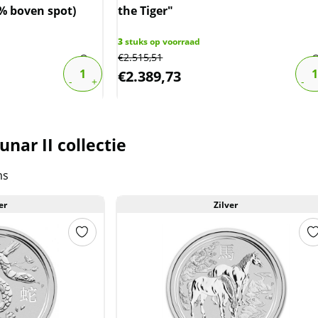
0% boven spot)
the Tiger"
3
stuks op voorraad
€
2.515,51
€
2.389,73
nar II collectie
ms
er
Zilver