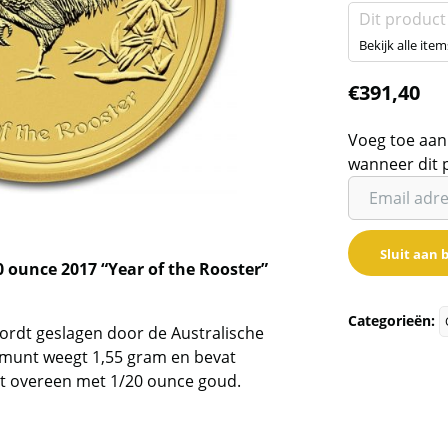
Dit product
Bekijk alle item
€
391,40
Voeg toe aan
wanneer dit 
Vul
je
email
Sluit aan b
adres
0 ounce 2017 “Year of the Rooster”
in
om
Categorieën:
ordt geslagen door de Australische
de
 munt weegt 1,55 gram en bevat
wachtlijst
t overeen met 1/20 ounce goud.
voor
dit
product