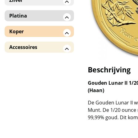
Zilver
Zilveren baren
Platina
Zilveren munten
Platina munten
Koper
American Eagle
Koperen baren /
Accessoires
!! Monsterboxen !!
munten
Monsterboxen en
Overige landen
verzameldozen
Beschrijving
5 Blessings
Tubes en hoesjes
Gouden Lunar II 1/2
Capsules
Andorra Eagle
(Haan)
De Gouden Lunar II w
Batavia en Rooster
Munt. De 1/20 ounce
(Royal Australian Mint /
99,99% goud. Dit kom
RAM)
Benin