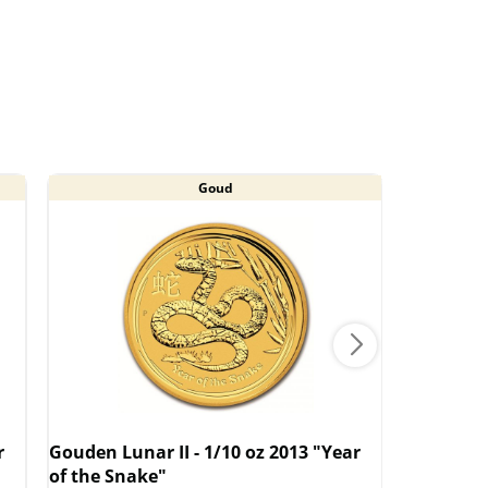
Goud
r
Gouden Lunar II - 1/10 oz 2013 "Year
Gouden Lu
of the Snake"
of the Ra