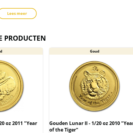
toe
te
Lees meer
rd in een plastic muntcapsule. De
voegen
evatten.
E PRODUCTEN
d
Goud
rijgesteld van btw.
20 oz 2011 "Year
Gouden Lunar II - 1/20 oz 2010 "Yea
of the Tiger"