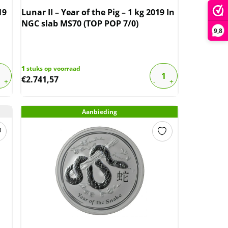
19
Lunar II – Year of the Pig – 1 kg 2019 In
NGC slab MS70 (TOP POP 7/0)
9,8
1
stuks op voorraad
€
2.741,57
Aanbieding