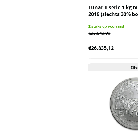
Nederlandse
Lunar II serie 1 kg
Koninkrijksmunten
2019 (slechts 30% b
(incl. Nederlandse
Overzeese
2
stuks op voorraad
Gebiedsdelen)
€
33.543,90
Niue (Nieuw-Zeeland)
€
26.835,12
Noah Ark (Armenie)
Zilv
Oekraine
Queen's Beast & Tudor
Beast UK
Rwanda / Ruanda
Saltwater Crocodile en
Emu