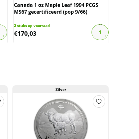
Canada 1 oz Maple Leaf 1994 PCGS
Canadian 
MS67 gecertificeerd (pop 9/66)
jubileum 
2
stuks op voorraad
2
stuks op v
€
170,03
€
150,00
Zilver