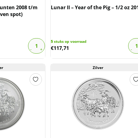
 munten 2008 t/m
Lunar II – Year of the Pig – 1/2 oz 20
oven spot)
5
stuks op voorraad
€
117,71
er
Zilver