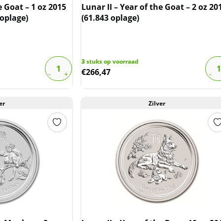
e Goat – 1 oz 2015
Lunar II – Year of the Goat – 2 oz 20
 oplage)
(61.843 oplage)
3
stuks op voorraad
€
266,47
er
Zilver