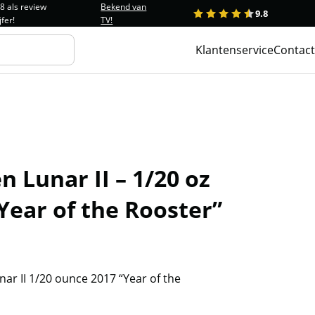
.8 als review
Bekend van
9.8
1
2
3
4
5
jfer!
TV!
Klantenservice
Contact
 Lunar II – 1/20 oz
Year of the Rooster”
ar II 1/20 ounce 2017 “Year of the