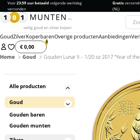
Voor
23:59 uur betaald
volgende werkdag
Gratis
verzendi
verzonden
(NL)
Zoeke
naar:
Goud
Zilver
Koperbaren
Overige producten
Aanbiedingen
Ver
€ 0,00
Home
Goud
Gouden Lunar II – 1/20 oz 2017 “Year of the
Alle producten
Goud
Gouden baren
Gouden munten