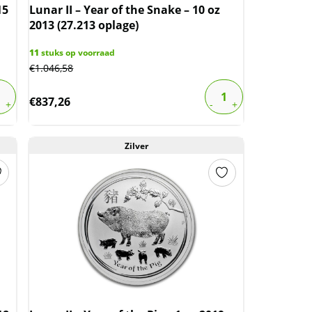
15
Lunar II – Year of the Snake – 10 oz
2013 (27.213 oplage)
11
stuks op voorraad
€
1.046,58
€
837,26
Zilver